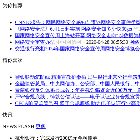
为你推荐
CNNIC报告：网民网络安全感知与遭遇网络安全事件类
《网络安全法》6月1日起实施 网络安全知多少快来get
国家网络安全宣传周上海站开幕 网络安全走向“以数据为
网络安全审查办法
中国网信网
2020-04-28 08:55:30
网络
交通银行亮相2024年国家网络安全宣传周网络安全博览会
猜你喜欢
警银联动筑防线 精准宣教护桑榆 民生银行北京分行牢筑老年
金融监管总局、中央网信办、公安部、中国人民银行、中国
晋商银行反诈体系显成效：年拦截诈骗资金近800万元，彰显
严守合规底线，铸就公信认证——电子认证业务合规宣贯会
CFCA响应监管号召 坚守合规底线 助力电子认证行业高
快讯
NEWS FLASH
更多
杭州银行：完成发行200亿元金融债券