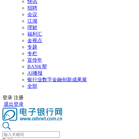
快讯
招聘
会议
江湖
理财
福利汇
金视点
专题
专栏
宣传年
BANK帮
AI播报
银行业数字金融创新成果展
全部
登录
注册
退出登录