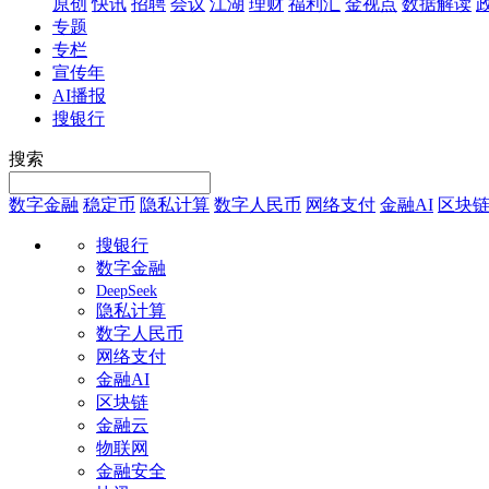
原创
快讯
招聘
会议
江湖
理财
福利汇
金视点
数据解读
专题
专栏
宣传年
AI播报
搜银行
搜索
数字金融
稳定币
隐私计算
数字人民币
网络支付
金融AI
区块
搜银行
数字金融
DeepSeek
隐私计算
数字人民币
网络支付
金融AI
区块链
金融云
物联网
金融安全