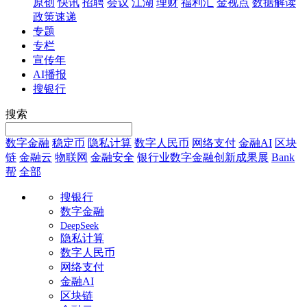
原创
快讯
招聘
会议
江湖
理财
福利汇
金视点
数据解读
政策速递
专题
专栏
宣传年
AI播报
搜银行
搜索
数字金融
稳定币
隐私计算
数字人民币
网络支付
金融AI
区块
链
金融云
物联网
金融安全
银行业数字金融创新成果展
Bank
帮
全部
搜银行
数字金融
DeepSeek
隐私计算
数字人民币
网络支付
金融AI
区块链