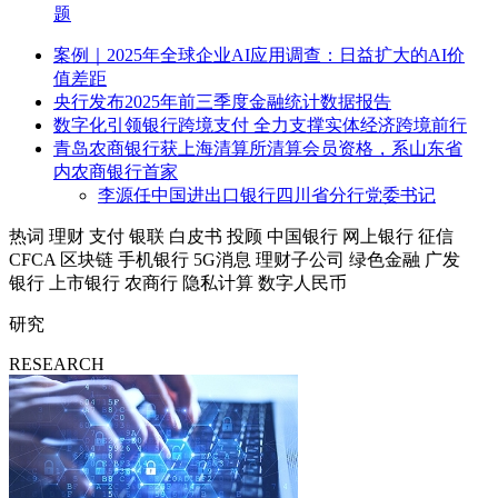
题
案例｜2025年全球企业AI应用调查：日益扩大的AI价
值差距
央行发布2025年前三季度金融统计数据报告
数字化引领银行跨境支付 全力支撑实体经济跨境前行
青岛农商银行获上海清算所清算会员资格，系山东省
内农商银行首家
李源任中国进出口银行四川省分行党委书记
热词
理财
支付
银联
白皮书
投顾
中国银行
网上银行
征信
CFCA
区块链
手机银行
5G消息
理财子公司
绿色金融
广发
银行
上市银行
农商行
隐私计算
数字人民币
研究
RESEARCH