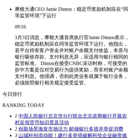
摩根大通CEO Jamie Dimon：稳定币奖励机制应在“同
等监管环境”下运行
09:16
3月3日消息，摩根大通首席执行官Jamie Dimon表示，
稳定币奖励机制应在同等监管环境下运行。他指出，
若平台持有客户资金并对账户余额支付收益，本质与
银行吸收存款、支付利息无异，应适用与银行相同的
监管标准。 Dimon在接受CNBC采访时称，可接受的
折中方案是仅对交易行为提供奖励，而非对账户余额
支付利息。他强调，否则此类业务就属于银行业务，
必须按照银行相关规定接受监管。
今日排行
RANKING TODAY
1
中国人民银行北京市分行联合北京农商银行开展农
村反假货币知识普及活动
2
创新场景激发市场活力 邮储银行多措并举促消费
3
山城科创添动能！建行多举措破解科技企业融资难