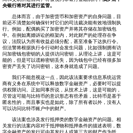
央银行将对其进行监管。
总体而言，由于加密货币和加密资产的自身问题，目
前还不清楚如何确保针对它们的司法裁决能有效地强制执
行。例如，配偶购买了加密资产并将其存储在加密钱包
中。在例如离婚诉讼的框架内，对此财产的处理存在争
议，法院认为所有收益必须分配，甚至准备下达执行令。
但法警将根据执行令行动时会发生问题，比如强制拥有访
问加密钱包密钥的人提供访问密钥，从理论上讲，这是可
能的，但是可以谎称密钥丢失，因为钱包中已经有很多加
密资产丢失了访问密钥，这本身就造成了问题。
我们不能忽视这一点，因此该法案要求信息系统运营
商有义务在系统中可以释放数字金融资产，必要时可以提
供权限访问。正如同事所说，从技术上讲，这是可能的，
尽管这可能与比特币的意识形态有些矛盾，比特币是基于
匿名性的，而且事实也是如此，除了所有者以外，没有人
可以访问比特币账户中的财产。
该法案也涉及发行抵押类的数字金融资产的问题。相
关发行的法案内容对于抵押物和抵押条件的描述表明，数
字金融资产的发行可由其发行人或第三方的财产作为抵