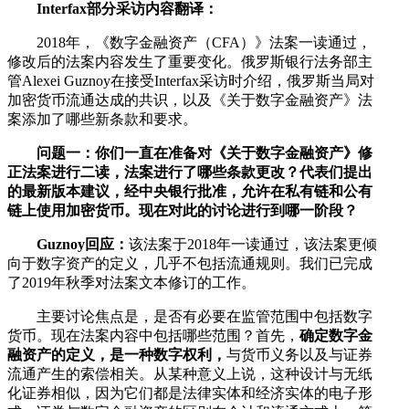
Interfax部分采访内容翻译：
2018年，《数字金融资产（CFA）》法案一读通过，
修改后的法案内容发生了重要变化。俄罗斯银行法务部主
管Alexei Guznoy在接受Interfax采访时介绍，俄罗斯当局对
加密货币流通达成的共识，以及《关于数字金融资产》法
案添加了哪些新条款和要求。
问题一：你们一直在准备对《关于数字金融资产》修
正法案进行二读，法案进行了哪些条款更改？代表们提出
的最新版本建议，经中央银行批准，允许在私有链和公有
链上使用加密货币。现在对此的讨论进行到哪一阶段？
Guznoy回应：
该法案于2018年一读通过，该法案更倾
向于数字资产的定义，几乎不包括流通规则。我们已完成
了2019年秋季对法案文本修订的工作。
主要讨论焦点是，是否有必要在监管范围中包括数字
货币。现在法案内容中包括哪些范围？首先，
确定数字金
融资产的定义，是一种数字权利，
与货币义务以及与证券
流通产生的索偿相关。从某种意义上说，这种设计与无纸
化证券相似，因为它们都是法律实体和经济实体的电子形