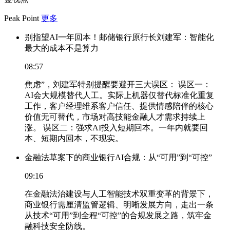
Peak Point
更多
别指望AI一年回本！邮储银行原行长刘建军：智能化
最大的成本不是算力
08:57
焦虑”，刘建军特别提醒要避开三大误区： 误区一：
AI会大规模替代人工。实际上机器仅替代标准化重复
工作，客户经理维系客户信任、提供情感陪伴的核心
价值无可替代，市场对高技能金融人才需求持续上
涨。 误区二：强求AI投入短期回本。一年内就要回
本、短期内回本，不现实。
金融法草案下的商业银行AI合规：从“可用”到“可控”
09:16
在金融法治建设与人工智能技术双重变革的背景下，
商业银行需厘清监管逻辑、明晰发展方向，走出一条
从技术“可用”到全程“可控”的合规发展之路，筑牢金
融科技安全防线。