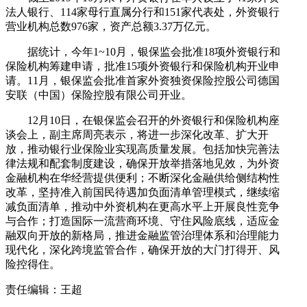
法人银行、114家母行直属分行和151家代表处，外资银行
营业机构总数976家，资产总额3.37万亿元。
据统计，今年1~10月，银保监会批准18项外资银行和
保险机构筹建申请，批准15项外资银行和保险机构开业申
请。11月，银保监会批准首家外资独资保险控股公司德国
安联（中国）保险控股有限公司开业。
12月10日，在银保监会召开的外资银行和保险机构座
谈会上，副主席周亮表示，将进一步深化改革、扩大开
放，推动银行业保险业实现高质量发展。包括加快完善法
律法规和配套制度建设，确保开放举措落地见效，为外资
金融机构在华经营提供便利；不断深化金融供给侧结构性
改革，坚持准入前国民待遇加负面清单管理模式，继续缩
减负面清单，推动中外资机构在更高水平上开展良性竞争
与合作；打造国际一流营商环境、守住风险底线，适应金
融双向开放的新格局，推进金融监管治理体系和治理能力
现代化，深化跨境监管合作，确保开放的大门打得开、风
险控得住。
责任编辑：王超