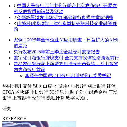
1
中国人民银行北京市分行联合北京农商银行开展农
村反假货币知识普及活动
2
创新场景激发市场活力 邮储银行多措并举促消费
3
山城科创添动能！建行多举措破解科技企业融资难
题
案例｜2025年全球企业AI应用调查：日益扩大的AI价
值差距
央行发布2025年前三季度金融统计数据报告
数字化引领银行跨境支付 全力支撑实体经济跨境前行
青岛农商银行获上海清算所清算会员资格，系山东省
内农商银行首家
李源任中国进出口银行四川省分行党委书记
热词
理财
支付
银联
白皮书
投顾
中国银行
网上银行
征信
CFCA
区块链
手机银行
5G消息
理财子公司
绿色金融
广发
银行
上市银行
农商行
隐私计算
数字人民币
研究
RESEARCH