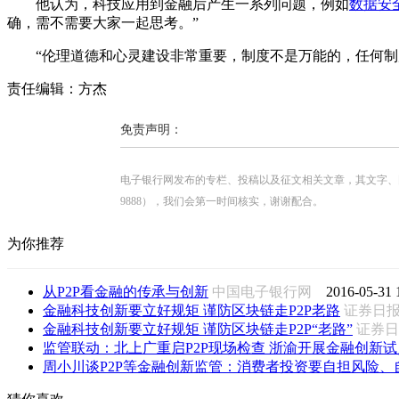
他认为，科技应用到金融后产生一系列问题，例如
数据安
确，需不需要大家一起思考。”
“伦理道德和心灵建设非常重要，制度不是万能的，任何
责任编辑：方杰
免责声明：
电子银行网发布的专栏、投稿以及征文相关文章，其文字、图片、视
9888），我们会第一时间核实，谢谢配合。
为你推荐
从P2P看金融的传承与创新
中国电子银行网
2016-05-31 
金融科技创新要立好规矩 谨防区块链走P2P老路
证券日
金融科技创新要立好规矩 谨防区块链走P2P“老路”
证券
监管联动：北上广重启P2P现场检查 浙渝开展金融创新试
周小川谈P2P等金融创新监管：消费者投资要自担风险、