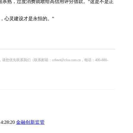
据杀熟，过度消费就敢给高信用评分借款。“这是不是正
，心灵建设才是永恒的。”
联系邮箱：cebnet@cfca.com.cn，电话：400-880-
14:28:20
金融创新监管