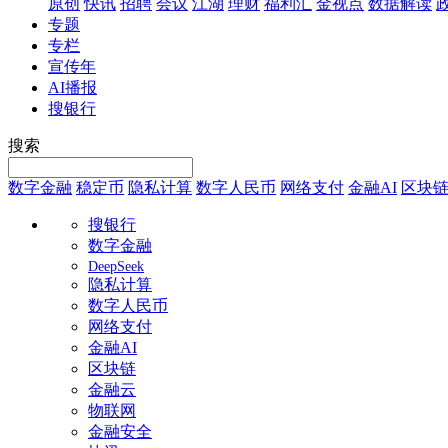
原创
快讯
招聘
会议
江湖
理财
福利汇
金视点
数据解读
专题
专栏
宣传年
AI播报
搜银行
搜索
数字金融
稳定币
隐私计算
数字人民币
网络支付
金融AI
区块
搜银行
数字金融
DeepSeek
隐私计算
数字人民币
网络支付
金融AI
区块链
金融云
物联网
金融安全