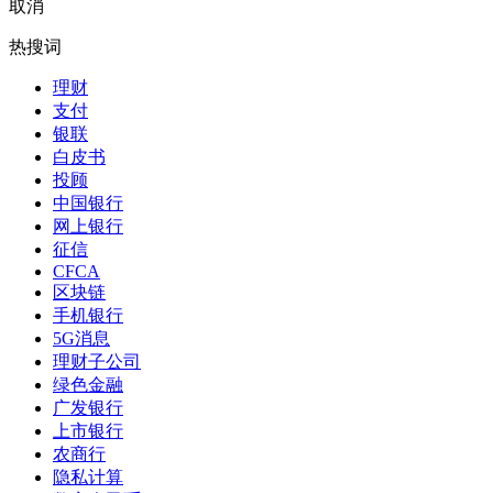
取消
热搜词
理财
支付
银联
白皮书
投顾
中国银行
网上银行
征信
CFCA
区块链
手机银行
5G消息
理财子公司
绿色金融
广发银行
上市银行
农商行
隐私计算