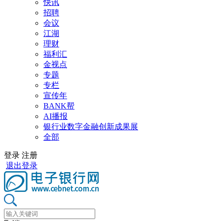
快讯
招聘
会议
江湖
理财
福利汇
金视点
专题
专栏
宣传年
BANK帮
AI播报
银行业数字金融创新成果展
全部
登录
注册
退出登录