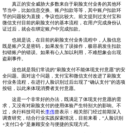
真正的安全威胁大多数来自于刷脸支付业务的其他环
节当中，比如信息交换、账户扣款等等，其中账户扣款环
节的问题较为直接，争议也比较大。前文提到过支付宝和
微信支付目前的刷脸支付的基本流程，在用户完成身份认
证过后，就会在绑定账户中完成扣款。
也就是说，在目前的刷脸支付业务流程中，人脸信息
既是账户又是密码，如果发生了误操作，极容易发生扣款
扣错账户的错误。如果有心人加以利用，不难想象会出现
盗刷事件。
这也就是我们常说的“刷脸支付不能体现支付意愿”的安
全问题。面对这个问题，支付宝和微信支付改进了刷脸支
付业务流程，在进行人脸识别过后出现了“确认支付”的选项
按钮，以此来体现消费者支付意愿。
这是一个非常好的办法，既满足了体现支付意愿的需
求，又没有对刷脸支付的使用体验产生特别大的影响。不
过，央行科技司司长
李伟
曾表示：相关部门经过前期深入
调查研究，结合行业实践探索情况，目前来看，“人脸识别
+支付口令”是兼顾安全与便捷的实现方式。