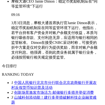
摩根大通CEO Jamie Dimon：稳定币奖励机制应在“同
等监管环境”下运行
09:16
3月3日消息，摩根大通首席执行官Jamie Dimon表示，
稳定币奖励机制应在同等监管环境下运行。他指出，
若平台持有客户资金并对账户余额支付收益，本质与
银行吸收存款、支付利息无异，应适用与银行相同的
监管标准。 Dimon在接受CNBC采访时称，可接受的
折中方案是仅对交易行为提供奖励，而非对账户余额
支付利息。他强调，否则此类业务就属于银行业务，
必须按照银行相关规定接受监管。
今日排行
RANKING TODAY
1
中国人民银行北京市分行联合北京农商银行开展农
村反假货币知识普及活动
2
创新场景激发市场活力 邮储银行多措并举促消费
3
山城科创添动能！建行多举措破解科技企业融资难
题