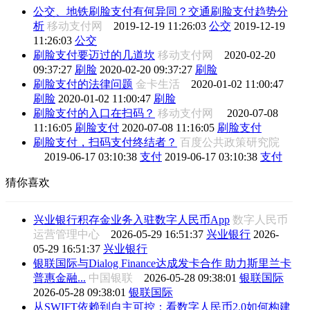
公交、地铁刷脸支付有何异同？交通刷脸支付趋势分
析
移动支付网
2019-12-19 11:26:03
公交
2019-12-19
11:26:03
公交
刷脸支付要迈过的几道坎
移动支付网
2020-02-20
09:37:27
刷脸
2020-02-20 09:37:27
刷脸
刷脸支付的法律问题
金卡生活
2020-01-02 11:00:47
刷脸
2020-01-02 11:00:47
刷脸
刷脸支付的入口在扫码？
移动支付网
2020-07-08
11:16:05
刷脸支付
2020-07-08 11:16:05
刷脸支付
刷脸支付，扫码支付终结者？
百度公共政策研究院
2019-06-17 03:10:38
支付
2019-06-17 03:10:38
支付
猜你喜欢
兴业银行积存金业务入驻数字人民币App
数字人民币
运营管理中心
2026-05-29 16:51:37
兴业银行
2026-
05-29 16:51:37
兴业银行
银联国际与Dialog Finance达成发卡合作 助力斯里兰卡
普惠金融...
中国银联
2026-05-28 09:38:01
银联国际
2026-05-28 09:38:01
银联国际
从SWIFT依赖到自主可控：看数字人民币2.0如何构建