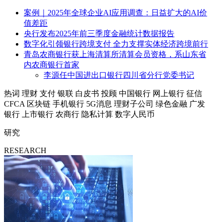
案例｜2025年全球企业AI应用调查：日益扩大的AI价
值差距
央行发布2025年前三季度金融统计数据报告
数字化引领银行跨境支付 全力支撑实体经济跨境前行
青岛农商银行获上海清算所清算会员资格，系山东省
内农商银行首家
李源任中国进出口银行四川省分行党委书记
热词
理财
支付
银联
白皮书
投顾
中国银行
网上银行
征信
CFCA
区块链
手机银行
5G消息
理财子公司
绿色金融
广发
银行
上市银行
农商行
隐私计算
数字人民币
研究
RESEARCH