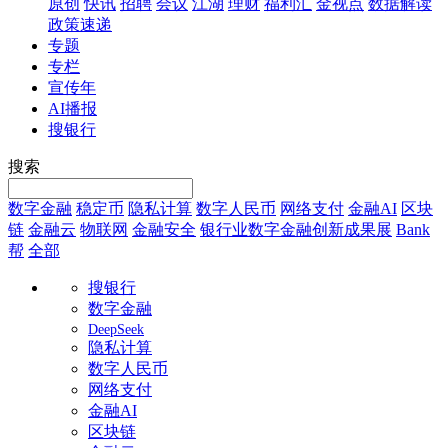
原创
快讯
招聘
会议
江湖
理财
福利汇
金视点
数据解读
政策速递
专题
专栏
宣传年
AI播报
搜银行
搜索
数字金融
稳定币
隐私计算
数字人民币
网络支付
金融AI
区块
链
金融云
物联网
金融安全
银行业数字金融创新成果展
Bank
帮
全部
搜银行
数字金融
DeepSeek
隐私计算
数字人民币
网络支付
金融AI
区块链