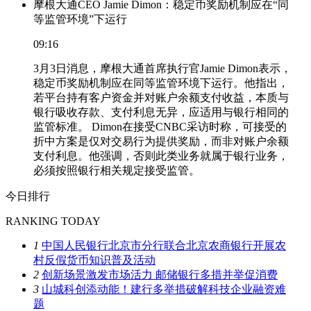
摩根大通CEO Jamie Dimon：稳定币奖励机制应在“同
等监管环境”下运行
09:16
3月3日消息，摩根大通首席执行官Jamie Dimon表示，
稳定币奖励机制应在同等监管环境下运行。他指出，
若平台持有客户资金并对账户余额支付收益，本质与
银行吸收存款、支付利息无异，应适用与银行相同的
监管标准。 Dimon在接受CNBC采访时称，可接受的
折中方案是仅对交易行为提供奖励，而非对账户余额
支付利息。他强调，否则此类业务就属于银行业务，
必须按照银行相关规定接受监管。
今日排行
RANKING TODAY
1
中国人民银行北京市分行联合北京农商银行开展农
村反假货币知识普及活动
2
创新场景激发市场活力 邮储银行多措并举促消费
3
山城科创添动能！建行多举措破解科技企业融资难
题