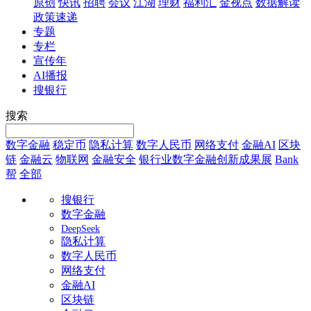
原创
快讯
招聘
会议
江湖
理财
福利汇
金视点
数据解读
政策速递
专题
专栏
宣传年
AI播报
搜银行
搜索
数字金融
稳定币
隐私计算
数字人民币
网络支付
金融AI
区块
链
金融云
物联网
金融安全
银行业数字金融创新成果展
Bank
帮
全部
搜银行
数字金融
DeepSeek
隐私计算
数字人民币
网络支付
金融AI
区块链