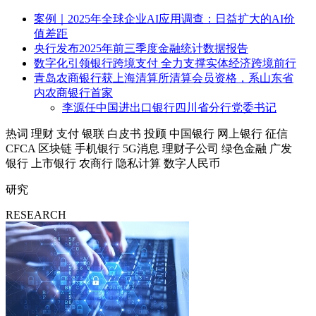
案例｜2025年全球企业AI应用调查：日益扩大的AI价
值差距
央行发布2025年前三季度金融统计数据报告
数字化引领银行跨境支付 全力支撑实体经济跨境前行
青岛农商银行获上海清算所清算会员资格，系山东省
内农商银行首家
李源任中国进出口银行四川省分行党委书记
热词
理财
支付
银联
白皮书
投顾
中国银行
网上银行
征信
CFCA
区块链
手机银行
5G消息
理财子公司
绿色金融
广发
银行
上市银行
农商行
隐私计算
数字人民币
研究
RESEARCH