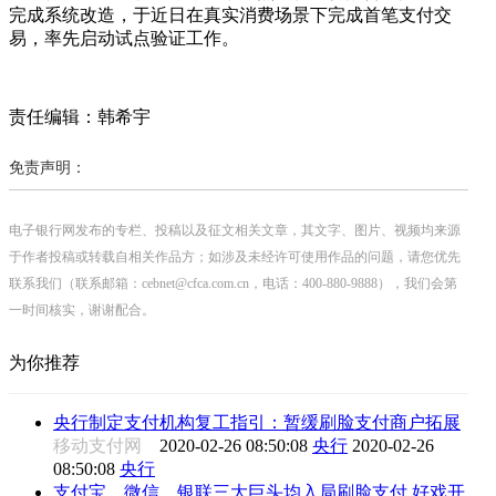
完成系统改造，于近日在真实消费场景下完成首笔支付交
易，率先启动试点验证工作。
责任编辑：韩希宇
免责声明：
电子银行网发布的专栏、投稿以及征文相关文章，其文字、图片、视频均来源
于作者投稿或转载自相关作品方；如涉及未经许可使用作品的问题，请您优先
联系我们（联系邮箱：cebnet@cfca.com.cn，电话：400-880-9888），我们会第
一时间核实，谢谢配合。
为你推荐
央行制定支付机构复工指引：暂缓刷脸支付商户拓展
移动支付网
2020-02-26 08:50:08
央行
2020-02-26
08:50:08
央行
支付宝、微信、银联三大巨头均入局刷脸支付 好戏开