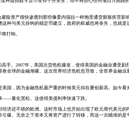
着这种虚拟数字货币变得十分安全，你不再担心任何项目方跑路
避险资产很快渗透到那些像委内瑞拉一样饱受通货膨胀疾苦影
绕这种与美元挂钩的稳定币建立，政府的权威也将丧失，也就是
即将打响。
高手。2007年，美国次贷危机爆发，使得美国的金融业遭受剧
了席卷全球的金融海啸。这次世界经济危机也导致，全世界金融业
国，因为金融危机最严重的时候美元却在屡创新高。如今看来
——量化宽松。这使得美债利率快速下跌。
经济还不错的欧洲。这时市场上也开始出现了欧元替代美元的呼
步引爆。无奈之下资本又将资产进行了转移，而这一次瞄准的是号