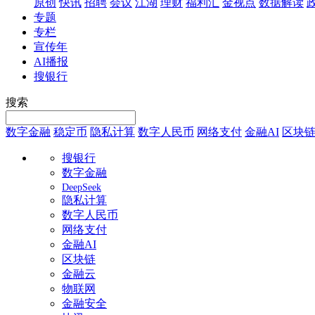
原创
快讯
招聘
会议
江湖
理财
福利汇
金视点
数据解读
专题
专栏
宣传年
AI播报
搜银行
搜索
数字金融
稳定币
隐私计算
数字人民币
网络支付
金融AI
区块
搜银行
数字金融
DeepSeek
隐私计算
数字人民币
网络支付
金融AI
区块链
金融云
物联网
金融安全