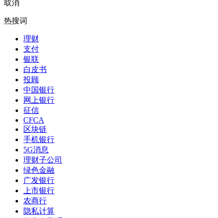
取消
热搜词
理财
支付
银联
白皮书
投顾
中国银行
网上银行
征信
CFCA
区块链
手机银行
5G消息
理财子公司
绿色金融
广发银行
上市银行
农商行
隐私计算