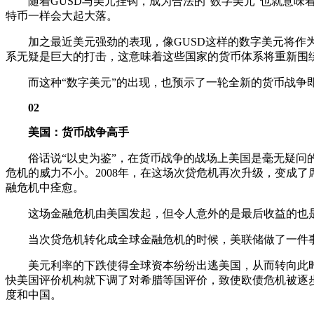
随着GUSD与美元挂钩，成为合法的“数字美元”也就意味
特币一样会大起大落。
加之最近美元强劲的表现，像GUSD这样的数字美元将作为
系无疑是巨大的打击，这意味着这些国家的货币体系将重新围
而这种“数字美元”的出现，也预示了一轮全新的货币战争
02
美国：货币战争高手
俗话说“以史为鉴”，在货币战争的战场上美国是毫无疑问的
危机的威力不小。2008年，在这场次贷危机再次升级，变成
融危机中痊愈。
这场金融危机由美国发起，但令人意外的是最后收益的也是美
当次贷危机转化成全球金融危机的时候，美联储做了一件事
美元利率的下跌使得全球资本纷纷出逃美国，从而转向此时
快美国评价机构就下调了对希腊等国评价，致使欧债危机被逐
度和中国。