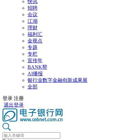
快讯
招聘
会议
江湖
理财
福利汇
金视点
专题
专栏
宣传年
BANK帮
AI播报
银行业数字金融创新成果展
全部
登录
注册
退出登录