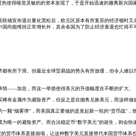
热使得嗅觉灵敏的的资本发现了，于是开始迅速的撤离新兴国
联储宣布退出量化宽松后，欧元区原本有所复苏的经济顿时又出
中国尚能维持正常增长外，其余各国为了防止经济衰退也忙得不
都有所下滑。但最近全球贸易战的势头有所放缓，但令人难以理
情——加息，而这一举措使得美元的升值幅度在不断的扩大。
稀有金属作为避险资产，但反之是在抛售兑换美元，而这样做的
颗“烟雾弹”，而美国真正要做的是发起新一轮的“货币战”，
唯一的避险资产。而合法稳定币“数字美元”的诞生，则会快
家的货币体系直接崩塌，让这种数字美元直接替代本国货币体系