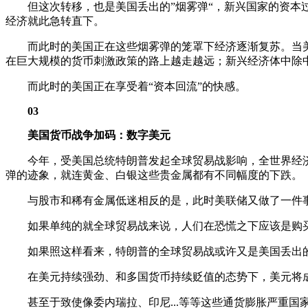
但这次转移，也是美国丢出的”烟雾弹“，新兴国家的资本过
经济就此急转直下。
而此时的美国正在这些烟雾弹的笼罩下经济逐渐复苏。当美
在巨大规模的货币刺激政策的路上越走越远；新兴经济体中除
而此时的美国正在享受着“资本回流”的快感。
03
美国货币战争加码：数字美元
今年，受美国总统特朗普发起全球贸易战影响，全世界经济
弹的迹象，就连黄金、白银这些贵金属都有不同幅度的下跌。
与股市和稀有金属低迷相反的是，此时美联储又做了一件事
如果单纯的就全球贸易战来说，人们在恐慌之下应该是购买
如果照这样看来，特朗普的全球贸易战或许又是美国丢出的一
在美元持续强劲、和多国货币持续贬值的态势下，美元将成为
甚至于致使像委内瑞拉、印尼...等等这些通货膨胀严重国