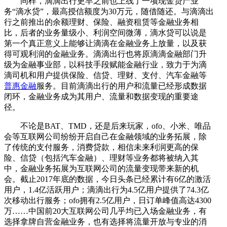
同样，滴滴出行更早之前也上线了一项现金贷产业
务“滴水贷”，最高授信额度为30万元，随借随还。与滴滴出
行之前推出的余额理财、保险、融资租赁等金融业务相
比，后者的业务量级小、利润空间微薄，滴水贷可以说是
第一个真正意义上能够让滴滴在金融业务上放量，以及获
得可观利润的金融业务。滴滴出行也将原滴滴金融部门升
级为金融事业部，以科技手段赋能金融行业，致力于为滴
滴司机和用户提供保险、信贷、理财、支付、汽车金融等
普惠金融
服务。目前滴滴出行的用户和流量已经形成数据
闭环，金融业务成为其用户、流量和数据变现的重要途
径。
不论是BAT、TMD，还是后来玩家，ofo、小米、唯品
会等互联网公司纷纷开启自己在金融领域的业务拓展，除
了传统的支付服务，消费贷款，相信未来利润更高的保
险、信贷（包括汽车金融）、理财等业务都将被纳入其
中，金融业务拓展为互联网公司的流量变现带来新的机
会。截止2017年底的数据，今日头条已经累计有6亿的激活
用户，1.4亿活跃用户；滴滴出行为4.5亿用户提供了74.3亿
次移动出行服务；ofo拥有2.5亿用户，日订单峰值高达4300
万……中国前20大互联网公司几乎均已入场金融业务，有
选择拿牌自营金融业务，也有选择将流量开放与专业的消