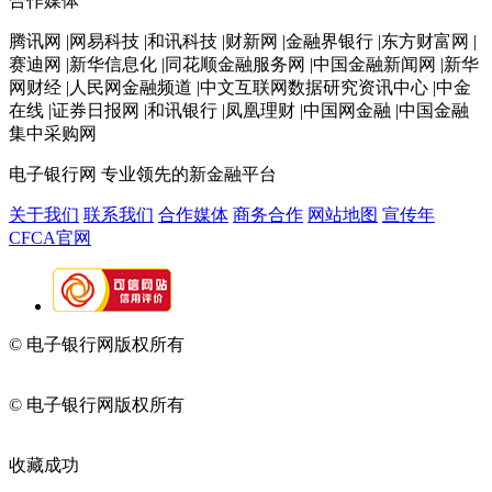
合作媒体
腾讯网 |网易科技 |和讯科技 |财新网 |金融界银行 |东方财富网 |
赛迪网 |新华信息化 |同花顺金融服务网 |中国金融新闻网 |新华
网财经 |人民网金融频道 |中文互联网数据研究资讯中心 |中金
在线 |证券日报网 |和讯银行 |凤凰理财 |中国网金融 |中国金融
集中采购网
电子银行网
专业领先的新金融平台
关于我们
联系我们
合作媒体
商务合作
网站地图
宣传年
CFCA官网
© 电子银行网版权所有
京ICP备05045998号-2
京公网安备
11010202009082
© 电子银行网版权所有
京ICP备05045998号-2
京公网安备
11010202009082
收藏成功