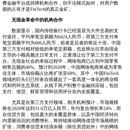
费金融平台或持牌机构合作，但不论模式如何，对用户数
据的占有才是FinTech的真正金矿。
无现金革命中的机构合作
数据显示，国内传统银行卡已经退居为大件交易的支
付途径，平均单笔交易额为6424人民币；而第三方支付单
笔交易额平均为606人民币，前者是后者的将近十倍。中国
第三方支付相对较低的单笔交易额，也反映出往常由现金
主导的小额高频次日常支付，正逐渐让位于第三方支付平
台。无现金社会的来临过程中，网络电商已占到中国零售
销售总额的40%。预计到2020年，中国网络电商将成为零售
业主体，市场份额占比将扩张至68%。其中，中国FinTech
领域的巨头们已经各自搭建起了一套高度一体化的商业模
式和闭环生态系统，从线下商户到整个金融供应链，包括
支付、借贷、财富管理和信用评分在内全面覆盖。
尤其是在第三方支付领域，相关机构预计，市场规模
将在2020年达到31.6万亿人民币，年均复合增长率24%，而
在信贷方面，包括庞大的未覆盖群体，以及中国经济转向
内需驱动后的消费增长，将持续推动网络借贷市场规模的
扩张，消费者信贷未结清余额（除住房贷款外）中的网络