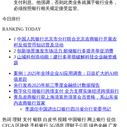
支付利息。他强调，否则此类业务就属于银行业务，
必须按照银行相关规定接受监管。
今日排行
RANKING TODAY
1
中国人民银行北京市分行联合北京农商银行开展农
村反假货币知识普及活动
2
创新场景激发市场活力 邮储银行多措并举促消费
3
山城科创添动能！建行多举措破解科技企业融资难
题
案例｜2025年全球企业AI应用调查：日益扩大的AI价
值差距
央行发布2025年前三季度金融统计数据报告
数字化引领银行跨境支付 全力支撑实体经济跨境前行
青岛农商银行获上海清算所清算会员资格，系山东省
内农商银行首家
李源任中国进出口银行四川省分行党委书记
热词
理财
支付
银联
白皮书
投顾
中国银行
网上银行
征信
CFCA
区块链
手机银行
5G消息
理财子公司
绿色金融
广发