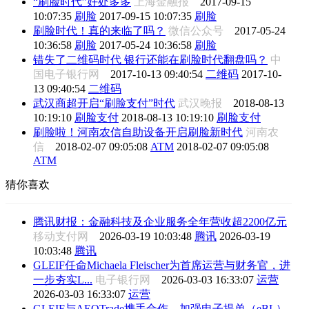
“刷脸时代”好处多多
上海金融报
2017-09-15
10:07:35
刷脸
2017-09-15 10:07:35
刷脸
刷脸时代！真的来临了吗？
微信公众号
2017-05-24
10:36:58
刷脸
2017-05-24 10:36:58
刷脸
错失了二维码时代 银行还能在刷脸时代翻盘吗？
中
国电子银行网
2017-10-13 09:40:54
二维码
2017-10-
13 09:40:54
二维码
武汉商超开启“刷脸支付”时代
武汉晚报
2018-08-13
10:19:10
刷脸支付
2018-08-13 10:19:10
刷脸支付
刷脸啦！河南农信自助设备开启刷脸新时代
河南农
信
2018-02-07 09:05:08
ATM
2018-02-07 09:05:08
ATM
猜你喜欢
腾讯财报：金融科技及企业服务全年营收超2200亿元
移动支付网
2026-03-19 10:03:48
腾讯
2026-03-19
10:03:48
腾讯
GLEIF任命Michaela Fleischer为首席运营与财务官，进
一步夯实L...
电子银行网
2026-03-03 16:33:07
运营
2026-03-03 16:33:07
运营
GLEIF与AEOTrade携手合作，加强电子提单（eBL）