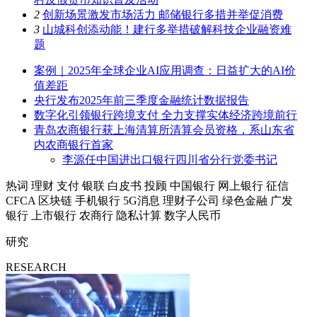
2
创新场景激发市场活力 邮储银行多措并举促消费
3
山城科创添动能！建行多举措破解科技企业融资难
题
案例｜2025年全球企业AI应用调查：日益扩大的AI价
值差距
央行发布2025年前三季度金融统计数据报告
数字化引领银行跨境支付 全力支撑实体经济跨境前行
青岛农商银行获上海清算所清算会员资格，系山东省
内农商银行首家
李源任中国进出口银行四川省分行党委书记
热词
理财
支付
银联
白皮书
投顾
中国银行
网上银行
征信
CFCA
区块链
手机银行
5G消息
理财子公司
绿色金融
广发
银行
上市银行
农商行
隐私计算
数字人民币
研究
RESEARCH