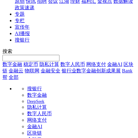
原创
快讯
招聘
会议
江湖
理财
福利汇
金视点
数据解读
政策速递
专题
专栏
宣传年
AI播报
搜银行
搜索
数字金融
稳定币
隐私计算
数字人民币
网络支付
金融AI
区块
链
金融云
物联网
金融安全
银行业数字金融创新成果展
Bank
帮
全部
搜银行
数字金融
DeepSeek
隐私计算
数字人民币
网络支付
金融AI
区块链