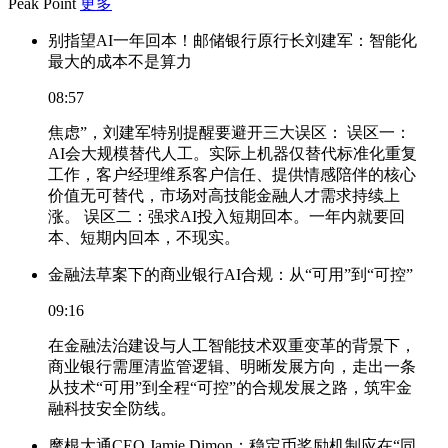
Peak Point
更多
别指望AI一年回本！邮储银行原行长刘建军：智能化
最大的成本不是算力
08:57
焦虑”，刘建军特别提醒要避开三大误区： 误区一：
AI会大规模替代人工。实际上机器仅替代标准化重复
工作，客户经理维系客户信任、提供情感陪伴的核心
价值无可替代，市场对高技能金融人才需求持续上
涨。 误区二：强求AI投入短期回本。一年内就要回
本、短期内回本，不现实。
金融法草案下的商业银行AI合规：从“可用”到“可控”
09:16
在金融法治建设与人工智能技术双重变革的背景下，
商业银行需厘清监管逻辑、明晰发展方向，走出一条
从技术“可用”到全程“可控”的合规发展之路，筑牢金
融科技安全防线。
摩根大通CEO Jamie Dimon：稳定币奖励机制应在“同