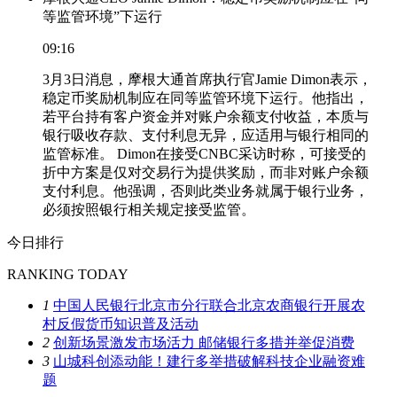
等监管环境”下运行
09:16
3月3日消息，摩根大通首席执行官Jamie Dimon表示，
稳定币奖励机制应在同等监管环境下运行。他指出，
若平台持有客户资金并对账户余额支付收益，本质与
银行吸收存款、支付利息无异，应适用与银行相同的
监管标准。 Dimon在接受CNBC采访时称，可接受的
折中方案是仅对交易行为提供奖励，而非对账户余额
支付利息。他强调，否则此类业务就属于银行业务，
必须按照银行相关规定接受监管。
今日排行
RANKING TODAY
1
中国人民银行北京市分行联合北京农商银行开展农
村反假货币知识普及活动
2
创新场景激发市场活力 邮储银行多措并举促消费
3
山城科创添动能！建行多举措破解科技企业融资难
题