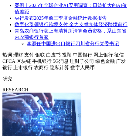
案例｜2025年全球企业AI应用调查：日益扩大的AI价
值差距
央行发布2025年前三季度金融统计数据报告
数字化引领银行跨境支付 全力支撑实体经济跨境前行
青岛农商银行获上海清算所清算会员资格，系山东省
内农商银行首家
李源任中国进出口银行四川省分行党委书记
热词
理财
支付
银联
白皮书
投顾
中国银行
网上银行
征信
CFCA
区块链
手机银行
5G消息
理财子公司
绿色金融
广发
银行
上市银行
农商行
隐私计算
数字人民币
研究
RESEARCH