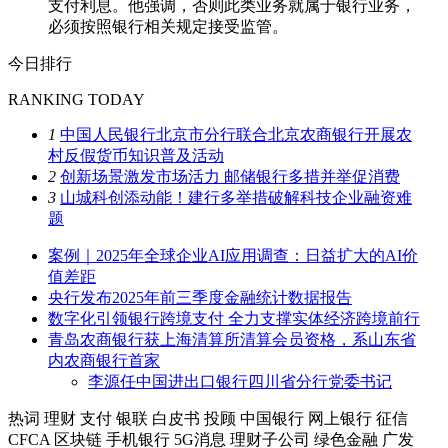
支付利息。他强调，否则此类业务就属于银行业务，
必须按照银行相关规定接受监管。
今日排行
RANKING TODAY
1
中国人民银行北京市分行联合北京农商银行开展农
村反假货币知识普及活动
2
创新场景激发市场活力 邮储银行多措并举促消费
3
山城科创添动能！建行多举措破解科技企业融资难
题
案例｜2025年全球企业AI应用调查：日益扩大的AI价
值差距
央行发布2025年前三季度金融统计数据报告
数字化引领银行跨境支付 全力支撑实体经济跨境前行
青岛农商银行获上海清算所清算会员资格，系山东省
内农商银行首家
李源任中国进出口银行四川省分行党委书记
热词
理财
支付
银联
白皮书
投顾
中国银行
网上银行
征信
CFCA
区块链
手机银行
5G消息
理财子公司
绿色金融
广发