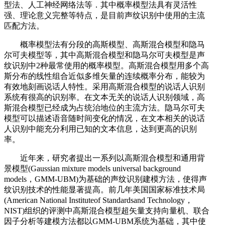
型法、人工神经网络法等．其中概率模型法具有灵活性
强、理论意义完整等特点，是目前声纹识别中使用的主流
匹配方法。
概率模型法有分段的高斯模型、高斯混合模型和隐马
尔可夫模型等，其中高斯混合模型和隐马尔可夫模型是声
纹识别中2种最常使用的概率模型。高斯混合模型用多个高
斯分布的线性组合近似多维矢量的连续概率分布，能较为
有效地刻画说话人特性。采用高斯混合模型的说话人识别
系统有很高的识别率。在文本无关的说话人识别领域，高
斯混合模型已经成为占统治地位的主流方法。隐马尔可夫
模型可以描述语音随时间变化的情况，在文本相关的说话
人识别中能充分利用已知的文本信息，达到更高的识别
率。
近年来，研究者提出一系列以高斯混合模型和通用背
景模型(Gaussian mixture models universal background
models，GMM-UBM)为基础的声纹识别建模方法，使得声
纹识别技术的性能显著提高。前几年美国国家标准技术局
(American National Instituteof Standardsand Technology，
NIST)组织的评测中高斯混合模型超矢量支持向量机、联合
因子分析等建模方法都以GMM-UBM系统为基础，其中使