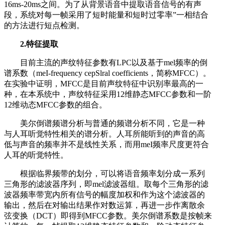
16ms-20ms之间。为了从背景语音中提取语音信号的有声
段，系统对每一帧采用了短时能量和短时过零率”一相结合
的方法进行短点检测。
2.特征提取
目前主流的声纹特征参数有LPC以及基于mel频率的倒
谱系数（meI-frequency cepSlral coefficients，简称MFCC）。
在实验中证明，MFCC是目前声纹特征中识别率最高的一
种，在本系统中，声纹特征采用12维静态MFCC参数和一阶
12维动态MFCC参数的组合。
美尔倒谱频谱分析与普通的频谱分析不同，它是一种
与人耳听觉特性相关的谱分析。人耳所能听到的声音的高
低与声音的频率并不是线性关系，而用meI频率尺度更符合
人耳的听觉特性。
根据临界频带的划分，可以将语音频率划分成一系列
三角形的滤波器序列，即mel滤波器组。取每个三角形的滤
波器频率带宽内所有信号的幅度加权和作为这个滤波器的
输出，然后在对输出结果作对数运算，再进一步作离散余
弦变换（DCT）即得到MFCC参数。美尔倒谱系数是按帧来