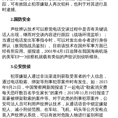
踪，可有效阻止犯罪嫌疑人再次犯科，也利于对其进行及
时逮捕。
2.国防安全
声纹辨认技术可以察觉电话交谈过程中是否有关键说
话人出现，继而对交谈内容进行跟踪（战场环境监听）；
当通过电话发出军事指令时，可以对发出命令者进行身份
辨认（敌我指战员鉴别）。目前该技术在国外军事方面已
经有所应用。据报道，2001年4月1日迫降在我国海南机场
的美军EP一3侦察机就载有类似的声纹识别侦听模块。
3.公安技侦
犯罪嫌疑人通过非法渠道到获取受害者的个人信息，
通过电话勒索、绑架等刑事犯罪案件时有发生。如：2015
年9月21日，中国警察网新闻报道了一起电话“勒索消灾费
每天恐吓数百名学生家长”的案件；2015年11月19日报道了
富豪被绑架勒索的案件等。对于此类的刑事犯罪案件，公
安司法人员可利用声纹辨认技术，从通话语音中锁定嫌疑
犯人、减小刑侦范围。在车站、飞机、码头等公共安检点
装入声纹辨认系统，可以有效对危险人物进行鉴别和提