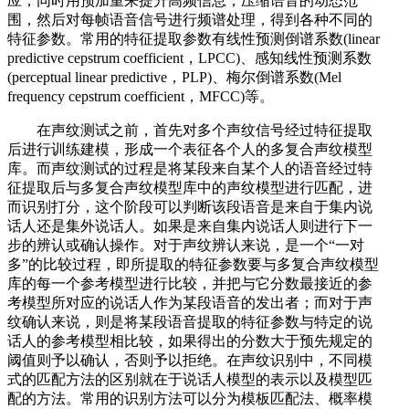
应；同时用预加重来提升高频信息，压缩语音的动态范
围，然后对每帧语音信号进行频谱处理，得到各种不同的
特征参数。常用的特征提取参数有线性预测倒谱系数(linear
predictive cepstrum coefficient，LPCC)、感知线性预测系数
(perceptual linear predictive，PLP)、梅尔倒谱系数(Mel
frequency cepstrum coefficient，MFCC)等。
在声纹测试之前，首先对多个声纹信号经过特征提取
后进行训练建模，形成一个表征各个人的多复合声纹模型
库。而声纹测试的过程是将某段来自某个人的语音经过特
征提取后与多复合声纹模型库中的声纹模型进行匹配，进
而识别打分，这个阶段可以判断该段语音是来自于集内说
话人还是集外说话人。如果是来自集内说话人则进行下一
步的辨认或确认操作。对于声纹辨认来说，是一个“一对
多”的比较过程，即所提取的特征参数要与多复合声纹模型
库的每一个参考模型进行比较，并把与它分数最接近的参
考模型所对应的说话人作为某段语音的发出者；而对于声
纹确认来说，则是将某段语音提取的特征参数与特定的说
话人的参考模型相比较，如果得出的分数大于预先规定的
阈值则予以确认，否则予以拒绝。在声纹识别中，不同模
式的匹配方法的区别就在于说话人模型的表示以及模型匹
配的方法。常用的识别方法可以分为模板匹配法、概率模