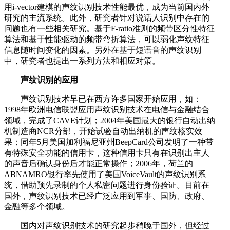
用i-vector建模的声纹识别技术性能最优，成为当前国内外
研究的主流系统。此外，研究者针对说话人识别中存在的
问题也有一些相关研究。基于F-ratio准则的频带区分性特征
算法和基于性能驱动的频带弯折算法，可以弱化声纹特征
信息随时间变化的因素。另外在基于短语音的声纹识别
中，研究者也提出一系列方法和相应对策。
声纹识别的应用
声纹识别技术早已在西方许多国家开始应用，如：
1998年欧洲电信联盟应用声纹识别技术在电信与金融结合
领域，完成了CAVE计划；2004年美国最大的银行自动出纳
机制造商NCR分部，开始试验自动出纳机的声纹核实效
果；同年5月美国加利福尼亚州BeepCard公司发明了一种带
有特殊安全功能的信用卡，这种信用卡只有在识别出主人
的声音后确认身份后才能正常操作；2006年，荷兰的
ABNAMRO银行率先使用了美国VoiceVault的声纹识别系
统，借助预先录制的个人私密问题进行身份验证。目前在
国外，声纹识别技术已经广泛应用到军事、国防、政府、
金融等多个领域。
国内对声纹识别技术的研究起步稍晚于国外，但经过