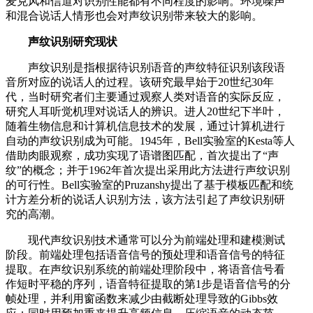
麦克风和信道对识别性能都有不同程度的影响。环境噪声
和混合说话人情形也会对声纹识别带来较大的影响。
声纹识别研究现状
声纹识别是指根据待识别语音的声纹特征识别该段语
音所对应的说话人的过程。该研究最早始于20世纪30年
代，当时研究者们主要通过观察人类对语音的实际反应，
研究人耳听觉机理对说话人的辨识。进人20世纪下半叶，
随着生物信息和计算机信息技术的发展，通过计算机进行
自动的声纹识别成为可能。1945年，Bell实验室的Kesta等人
借助肉眼观察，成功实现了语谱图匹配，首次提出了“声
纹”的概念；并于1962年首次提出采用此方法进行声纹识别
的可行性。Bell实验室的Pruzanshy提出了基于模板匹配和统
计方差分析的说话人识别方法，该方法引起了声纹识别研
究的高潮。
现代声纹识别技术通常可以分为前端处理和建模测试
阶段。前端处理包括语音信号的预处理和语音信号的特征
提取。在声纹识别系统的前端处理阶段中，将语音信号看
作短时平稳的序列，语音特征提取的第1步是语音信号的分
帧处理，并利用窗函数来减少由截断处理导致的Gibbs效