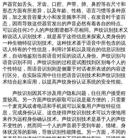
声器官如舌头、牙齿、口腔、声带、肺、鼻腔等在尺寸和
形态方面有所差异，以及年龄、性格、语言习惯等多种原
因，加之发音容量大小和发音频率不同，在发音时千姿百
态，因而导致这些器官发出的声音必然有着各自的特点。
可以说任何2个人的声纹图谱都不尽相同。声纹识别技术又
称说话人识别技术，就是基于这些信息来探索人类身份的
一种生物特征识别技术。这种技术基于语音中所包含的说
话人特有的个性信息，利用计算机以及现在的信息识别技
术，自动地鉴别当前语音对应的说话人身份。声纹识别与
语音识别不同，声纹识别的过程是试图找到区别每个人的
个性特征，而语音识别则是侧重于对话者所表述的内容进
行区分。在实际应用中往往把语音识别技术和声纹识别技
术结合起来应用，以提高声纹身份认证系统的安全性能。
声纹识别因其不涉及用户隐私问题，往往用户接受程
度较高。另一方面声纹的获取可以说是最方便的，只需要
一个麦克风或者电话和手机就可以采集用户声纹特征信
息，完成身份认证。这也使得声纹识别技术可以方便地用
来作为远程身份确认技术。声纹识别技术是基于人的声纹
不变性的，然而同一个人的声音易于受到年龄、情绪、身
体状况等的影响，导致识别性能降低。另一方面，不同的