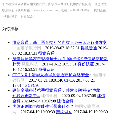
于作者投稿或转载自相关作品方；如涉及未经许可使用作品的问题，请您优先
联系我们（联系邮箱：cebnet@cfca.com.cn，电话：400-880-9888），我们会第
一时间核实，谢谢配合。
为你推荐
得意音通：基于语音交互的声纹＋身份认证解决方案
中国电子银行网
2019-08-02 18:37:31
得意音通
2019-
08-02 18:37:31
得意音通
身份认证黑灰产规模超千万 生物识别将成信息防护新
趋势
凤凰科技
2017-10-12 16:53:51
身份认证
2017-
10-12 16:53:51
身份认证
CFCA携手清华大学得意音通守护网络安全
中国电子
银行网
2017-03-21 18:01:46
CFCA
2017-03-21
18:01:46
CFCA
建信金融科技携手得意音通，共建金融科技“声纹
+”联合创新中...
建信金科
2020-09-04 10:37:08
建信
金科
2020-09-04 10:37:08
建信金科
声纹识别能为智能生活带来什么？
中国安防展览
网
2017-04-19 10:09:39
声纹识别
2017-04-19 10:09:39