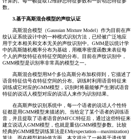
计算的。每一帧提取12维静态特征参数和一阶动态特征参
数。
3.基于高斯混合模型的声纹认证
高斯混合模型（Gaussian Mixture Model）作为目前在声
纹认证系统设计中的一种模式识别方法，已经被广泛地应
用于文本相关和文本无关的声纹识别中。GMM是以统计学
中的高斯随机概率分布为基础，用概率密度函数来表征每
个人的声纹特征在特征空闻的分布。目前在声纹识别中，
GMM模型是识别率非常高的模型之一。
高斯混合模型用M个多位高斯分布加权得到，它描述了
语音特征信号在特征空间的分布。训练时利用语音特征来
训练成它对应的GMM模型，识别时将最能够产生测试语音
特征的说话人模型对应的说话人来作为识别结果。
在高斯声纹识别系统中，每一个语者的说话人个性特
征都是用GMM模型来描述的。当给定了某个语者的训练语
音，并且提取了语者语音的MFCC特征后，通过这些特征来
建立说话人GMM模型，也就是重估GMM模型参数。比较
经典的GMM模型训练算法是EM(expectation—maximization)
算法，而在模型初始值方面，本文提出了一种基于遗传算