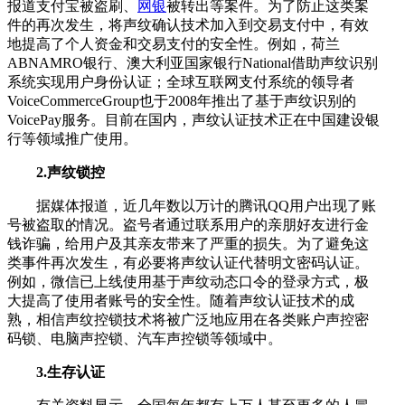
报道支付宝被盗刷、
网银
被转出等案件。为了防止这类案
件的再次发生，将声纹确认技术加入到交易支付中，有效
地提高了个人资金和交易支付的安全性。例如，荷兰
ABNAMRO银行、澳大利亚国家银行National借助声纹识别
系统实现用户身份认证；全球互联网支付系统的领导者
VoiceCommerceGroup也于2008年推出了基于声纹识别的
VoicePay服务。目前在国内，声纹认证技术正在中国建设银
行等领域推广使用。
2.声纹锁控
据媒体报道，近几年数以万计的腾讯QQ用户出现了账
号被盗取的情况。盗号者通过联系用户的亲朋好友进行金
钱诈骗，给用户及其亲友带来了严重的损失。为了避免这
类事件再次发生，有必要将声纹认证代替明文密码认证。
例如，微信已上线使用基于声纹动态口令的登录方式，极
大提高了使用者账号的安全性。随着声纹认证技术的成
熟，相信声纹控锁技术将被广泛地应用在各类账户声控密
码锁、电脑声控锁、汽车声控锁等领域中。
3.生存认证