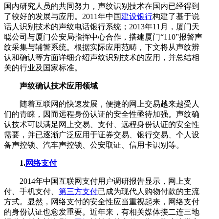
国内研究人员的共同努力，声纹识别技术在国内已经得到
了较好的发展与应用。2011年中国
建设银行
构建了基于说
话人识别技术的声纹电话银行系统；2013年11月，厦门天
聪公司与厦门公安局指挥中心合作，搭建厦门“110”报警声
纹采集与辅警系统。根据实际应用范畴，下文将从声纹辨
认和确认等方面详细介绍声纹识别技术的应用，并总结相
关的行业及国家标准。
声纹确认技术应用领域
随着互联网的快速发展，便捷的网上交易越来越受人
们的青睐，因而远程身份认证的安全性亟待加强。声纹确
认技术可以满足网上交易、支付、远程身份认证的安全性
需要，并已逐渐广泛应用于证券交易、银行交易、个人设
备声控锁、汽车声控锁、公安取证、信用卡识别等。
1.
网络支付
2014年中国互联网支付用户调研报告显示，网上支
付、手机支付、
第三方支付
已成为现代人购物付款的主流
方式。显然，网络支付的安全性应当重视起来，网络支付
的身份认证也愈发重要。近年来，有相关媒体接二连三地