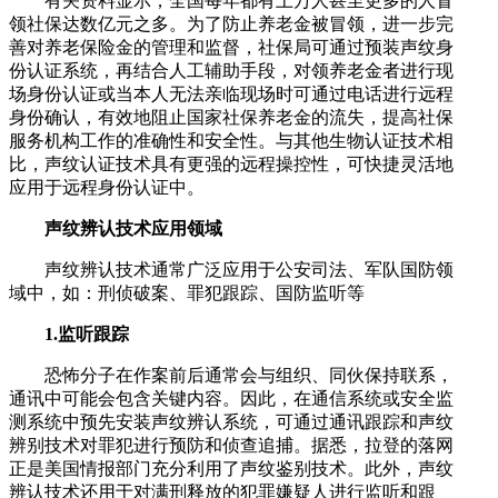
有关资料显示，全国每年都有上万人甚至更多的人冒
领社保达数亿元之多。为了防止养老金被冒领，进一步完
善对养老保险金的管理和监督，社保局可通过预装声纹身
份认证系统，再结合人工辅助手段，对领养老金者进行现
场身份认证或当本人无法亲临现场时可通过电话进行远程
身份确认，有效地阻止国家社保养老金的流失，提高社保
服务机构工作的准确性和安全性。与其他生物认证技术相
比，声纹认证技术具有更强的远程操控性，可快捷灵活地
应用于远程身份认证中。
声纹辨认技术应用领域
声纹辨认技术通常广泛应用于公安司法、军队国防领
域中，如：刑侦破案、罪犯跟踪、国防监听等
1.监听跟踪
恐怖分子在作案前后通常会与组织、同伙保持联系，
通讯中可能会包含关键内容。因此，在通信系统或安全监
测系统中预先安装声纹辨认系统，可通过通讯跟踪和声纹
辨别技术对罪犯进行预防和侦查追捕。据悉，拉登的落网
正是美国情报部门充分利用了声纹鉴别技术。此外，声纹
辨认技术还用于对满刑释放的犯罪嫌疑人进行监听和跟