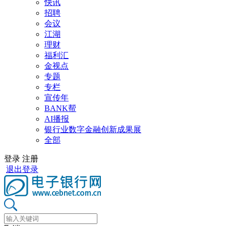
快讯
招聘
会议
江湖
理财
福利汇
金视点
专题
专栏
宣传年
BANK帮
AI播报
银行业数字金融创新成果展
全部
登录
注册
退出登录