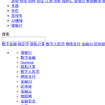
原创
快讯
招聘
会议
江湖
理财
福利汇
金视点
数据解读
专题
专栏
宣传年
AI播报
搜银行
搜索
数字金融
稳定币
隐私计算
数字人民币
网络支付
金融AI
区块
搜银行
数字金融
DeepSeek
隐私计算
数字人民币
网络支付
金融AI
区块链
金融云
物联网
金融安全