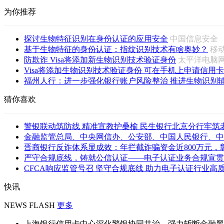
为你推荐
探讨生物特征识别在身份认证的应用安全
中国信息安
基于生物特征的身份认证：指纹识别技术有啥奥妙？
移
防欺诈 Visa将添加新生物识别技术验证身份
太平洋电
Visa将添加生物识别技术验证身份 可在手机上申请信用卡
福州人行：进一步强化银行账户风险整治 推进生物识别辅助
猜你喜欢
警银联动筑防线 精准宣教护桑榆 民生银行北京分行牢筑老年
金融监管总局、中央网信办、公安部、中国人民银行、中国
晋商银行反诈体系显成效：年拦截诈骗资金近800万元，彰显
严守合规底线，铸就公信认证——电子认证业务合规宣贯会
CFCA响应监管号召 坚守合规底线 助力电子认证行业高
快讯
NEWS FLASH
更多
上海银行信用卡中心深化警银协同共治，强力斩断金融黑