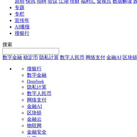
原创
快讯
招聘
会议
江湖
理财
福利汇
金视点
数据解读
专题
专栏
宣传年
AI播报
搜银行
搜索
数字金融
稳定币
隐私计算
数字人民币
网络支付
金融AI
区块
搜银行
数字金融
DeepSeek
隐私计算
数字人民币
网络支付
金融AI
区块链
金融云
物联网
金融安全