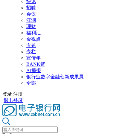
快讯
招聘
会议
江湖
理财
福利汇
金视点
专题
专栏
宣传年
BANK帮
AI播报
银行业数字金融创新成果展
全部
登录
注册
退出登录