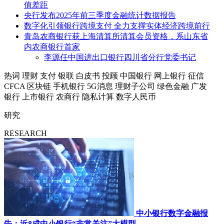
值差距
央行发布2025年前三季度金融统计数据报告
数字化引领银行跨境支付 全力支撑实体经济跨境前行
青岛农商银行获上海清算所清算会员资格，系山东省
内农商银行首家
李源任中国进出口银行四川省分行党委书记
热词
理财
支付
银联
白皮书
投顾
中国银行
网上银行
征信
CFCA
区块链
手机银行
5G消息
理财子公司
绿色金融
广发
银行
上市银行
农商行
隐私计算
数字人民币
研究
RESEARCH
中小银行数字金融报
告：近8成中小银行“非常关注”大模型