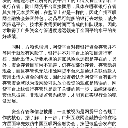
决的问题是尽快让所有网贷平台上的出借人资金全部转至
银行存管，防止网贷平台直接挪用，具体在哪家银行存管
其实并无本质区别，在监管上都是一样的，因此广州互联
网金融协会兼容并包，动员尽可能多的银行去对接，减少
因筛选平台、技术开发需要时间而造成的排队现象。因此
才取得了广州资金存管进度远远领先于全国平均水平的良
好成绩。
同时，方颂也强调，网贷平台对接银行资金存管并不
等同于就没有风险了，银行并不对平台上的项目进行审
核，因此出借人所要承担的坏账风险永远都是存在的，另
外，资金存管目前尚不完善，仍存在部分存管、存管隐身
现象，而且存管也无法排除网贷平台恶意通过关联借款人
套用出借人资金的情况，因此投资者认为网贷平台有银行
存管资金就以为没风险可以放心投资的观点是错误的。网
贷平台上线银行存管只是走了关键的第一步，后续还要配
套信息披露、非现场监管系统等，才能真正实现行业的稳
健发展。
资金存管和信息披露，一直被视为是网贷平台合规工
作的核心。据了解，下一步，广州互联网金融协会将在地
方层面率先效仿中国互联网金融协会，按照银监会发布的