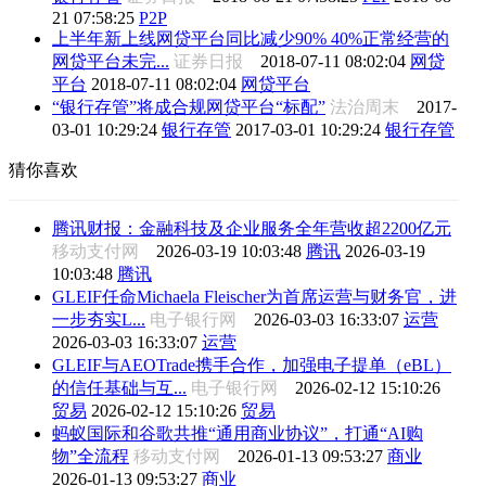
21 07:58:25
P2P
上半年新上线网贷平台同比减少90% 40%正常经营的
网贷平台未完...
证券日报
2018-07-11 08:02:04
网贷
平台
2018-07-11 08:02:04
网贷平台
“银行存管”将成合规网贷平台“标配”
法治周末
2017-
03-01 10:29:24
银行存管
2017-03-01 10:29:24
银行存管
猜你喜欢
腾讯财报：金融科技及企业服务全年营收超2200亿元
移动支付网
2026-03-19 10:03:48
腾讯
2026-03-19
10:03:48
腾讯
GLEIF任命Michaela Fleischer为首席运营与财务官，进
一步夯实L...
电子银行网
2026-03-03 16:33:07
运营
2026-03-03 16:33:07
运营
GLEIF与AEOTrade携手合作，加强电子提单（eBL）
的信任基础与互...
电子银行网
2026-02-12 15:10:26
贸易
2026-02-12 15:10:26
贸易
蚂蚁国际和谷歌共推“通用商业协议”，打通“AI购
物”全流程
移动支付网
2026-01-13 09:53:27
商业
2026-01-13 09:53:27
商业