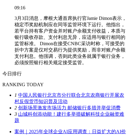
09:16
3月3日消息，摩根大通首席执行官Jamie Dimon表示，
稳定币奖励机制应在同等监管环境下运行。他指出，
若平台持有客户资金并对账户余额支付收益，本质与
银行吸收存款、支付利息无异，应适用与银行相同的
监管标准。 Dimon在接受CNBC采访时称，可接受的
折中方案是仅对交易行为提供奖励，而非对账户余额
支付利息。他强调，否则此类业务就属于银行业务，
必须按照银行相关规定接受监管。
今日排行
RANKING TODAY
1
中国人民银行北京市分行联合北京农商银行开展农
村反假货币知识普及活动
2
创新场景激发市场活力 邮储银行多措并举促消费
3
山城科创添动能！建行多举措破解科技企业融资难
题
案例｜2025年全球企业AI应用调查：日益扩大的AI价