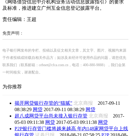
《网络借贷信息中介机构业务活动信息披露指引》的要求
及标准，推进建立广州互金信息登记披露平台。
责任编辑：王超
免责声明：
电子银行网发布的专栏、投稿以及征文相关文章，其文字、图片、视频均来源
于作者投稿或转载自相关作品方；如涉及未经许可使用作品的问题，请您优先
联系我们（联系邮箱：cebnet@cfca.com.cn，电话：400-880-9888），我们会第
一时间核实，谢谢配合。
为你推荐
揭开网贷银行存管的“猫腻”
北京商报
2017-09-11
08:38:29
网贷
2017-09-11 08:38:29
网贷
超八成网贷平台尚未接入银行存管
北京商报
2017-
05-03 09:11:38
网贷
2017-05-03 09:11:38
网贷
P2P银行存管门槛将越来越高 年内148家网贷平台上线
银行存管
证券日报
2018-08-21 07:58:25
P2P
2018-08-