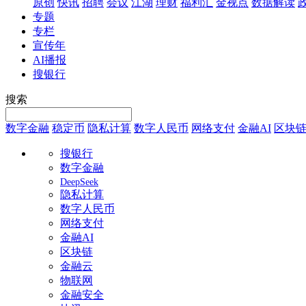
原创
快讯
招聘
会议
江湖
理财
福利汇
金视点
数据解读
专题
专栏
宣传年
AI播报
搜银行
搜索
数字金融
稳定币
隐私计算
数字人民币
网络支付
金融AI
区块
搜银行
数字金融
DeepSeek
隐私计算
数字人民币
网络支付
金融AI
区块链
金融云
物联网
金融安全