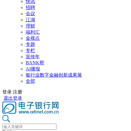
快讯
招聘
会议
江湖
理财
福利汇
金视点
专题
专栏
宣传年
BANK帮
AI播报
银行业数字金融创新成果展
全部
登录
注册
退出登录