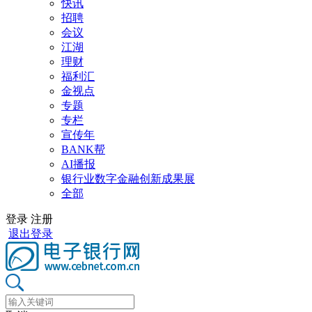
快讯
招聘
会议
江湖
理财
福利汇
金视点
专题
专栏
宣传年
BANK帮
AI播报
银行业数字金融创新成果展
全部
登录
注册
退出登录