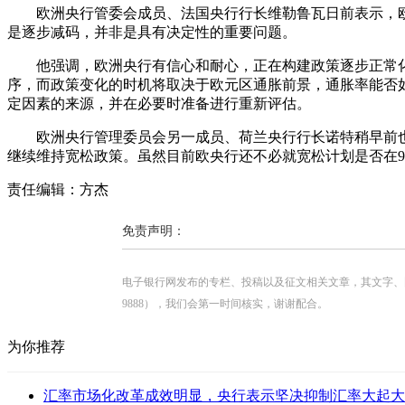
欧洲央行管委会成员、法国央行行长维勒鲁瓦日前表示，欧
是逐步减码，并非是具有决定性的重要问题。
他强调，欧洲央行有信心和耐心，正在构建政策逐步正常化
序，而政策变化的时机将取决于欧元区通胀前景，通胀率能否如
定因素的来源，并在必要时准备进行重新评估。
欧洲央行管理委员会另一成员、荷兰央行行长诺特稍早前也表
继续维持宽松政策。虽然目前欧央行还不必就宽松计划是否在
责任编辑：方杰
免责声明：
电子银行网发布的专栏、投稿以及征文相关文章，其文字、图片、视
9888），我们会第一时间核实，谢谢配合。
为你推荐
汇率市场化改革成效明显，央行表示坚决抑制汇率大起大