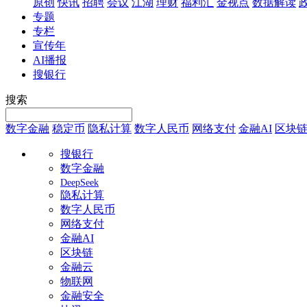
原创
快讯
招聘
会议
江湖
理财
福利汇
金视点
数据解读
专题
专栏
宣传年
AI播报
搜银行
搜索
数字金融
稳定币
隐私计算
数字人民币
网络支付
金融AI
区块
搜银行
数字金融
DeepSeek
隐私计算
数字人民币
网络支付
金融AI
区块链
金融云
物联网
金融安全