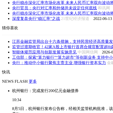
央行稳步深化汇率市场化改革 未来人民币汇率双向波动
央行官员：央行对汇率和外储并未设定任何底线
和讯
央行稳步深化汇率市场化改革 未来人民币汇率双向波动
深度复盘央行“稳汇率”之战
21世纪经济报道
2022-06-13 
猜你喜欢
江苏金融监管局出台十六条措施，支持民营经济高质量发
监管过渡期收官！42家A股上市银行首席合规官配置超8成落
智能体规范应用与创新发展实施意见
中国网信网
2026-0
工信部：探索“算力银行”“算力超市”等创新业务 支持中小企
央行：推动中小银行聚焦主责主业 增强银行资本实力
金
快讯
NEWS FLASH
更多
杭州银行：完成发行200亿元金融债券
10:34
8月5日，杭州银行发布公告称，经相关监管机构批准，该