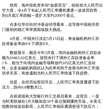
然而，海外投机资本却“如获至宝”，纷纷加大人民币沽
空力度，令4月下旬起人民币汇率骤然遭遇一波凌厉跌势，
到4月底汇率跌幅一度扩大至约2000个基点。
在多位华尔街对冲基金经理看来，这导致中国相关部
门最初的稳汇率举措面临较大挑战。
4月底，中国央行决定5月15日起，将金融机构外汇存
款准备金率由9％下调至8％。
数据显示，截至今年3月底，境内金融机构外汇存款余
额为10463.62亿美元，按照央行下调外汇存款准备金率
1％，相当于向境内金融市场释放约105亿美元外汇流动
性，众多金融机构因此认为此举有助于改善当时外汇市场
供求关系，有效遏制当时人民币汇率快速下跌趋势。
但是，在经历短暂回升后，人民币汇率再度遭遇下跌
压力，跌向6.8整数关口。
在前述国有大型银行外汇交易员看来，这背后，一是
当时美联储在5月大幅加息50个基点预期骤然升温，令美元
指数持续迭创新高，人民币汇率相应遭遇更强下跌压力；