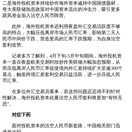
二是海外投机资本持续炒作海外资本减持中国国债题材，
夸大美联储加息政策对中国资本流出的冲击力，吸引更多
跟风资金加入沽空人民币阵营。
此外，海外投机资本还利用夜盘外汇交易活跃度不够
高的特点，大幅压低离岸市场人民币汇率，影响第二天人
民币中间价下跌，营造更高的汇率下跌预期，为自身沽空
套利造势。
记者多方了解到，4月下旬-5月中旬期间，海外投机资
本一直在夜盘欧美交易时段炒作美联储大幅加息预期，从
而压低离岸人民币汇率促使境内外汇差持续扩大至逾300个
基点，触发跨境汇差套利交易日益活跃，进一步压低人民
币汇率。
在多位外汇交易员看来，若这些问题迟迟得不到针对
性解决，海外投机资本此番沽空人民币套利将更加“有恃无
恐”。
对症下药
面对投机资本的沽空人民币新套路，中国相关部门迅
速放大招。