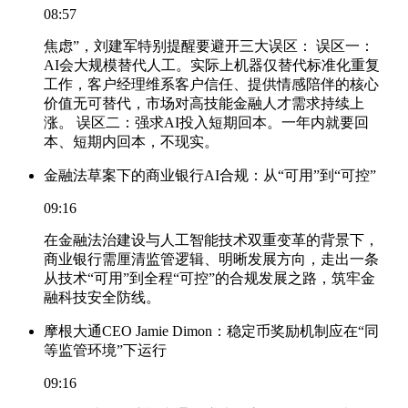
08:57
焦虑”，刘建军特别提醒要避开三大误区： 误区一：
AI会大规模替代人工。实际上机器仅替代标准化重复
工作，客户经理维系客户信任、提供情感陪伴的核心
价值无可替代，市场对高技能金融人才需求持续上
涨。 误区二：强求AI投入短期回本。一年内就要回
本、短期内回本，不现实。
金融法草案下的商业银行AI合规：从“可用”到“可控”
09:16
在金融法治建设与人工智能技术双重变革的背景下，
商业银行需厘清监管逻辑、明晰发展方向，走出一条
从技术“可用”到全程“可控”的合规发展之路，筑牢金
融科技安全防线。
摩根大通CEO Jamie Dimon：稳定币奖励机制应在“同
等监管环境”下运行
09:16