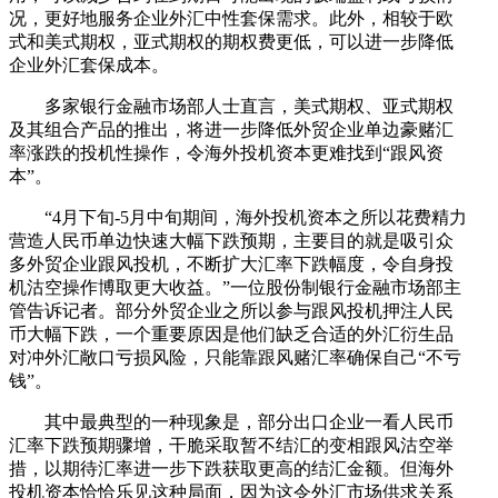
况，更好地服务企业外汇中性套保需求。此外，相较于欧
式和美式期权，亚式期权的期权费更低，可以进一步降低
企业外汇套保成本。
多家银行金融市场部人士直言，美式期权、亚式期权
及其组合产品的推出，将进一步降低外贸企业单边豪赌汇
率涨跌的投机性操作，令海外投机资本更难找到“跟风资
本”。
“4月下旬-5月中旬期间，海外投机资本之所以花费精力
营造人民币单边快速大幅下跌预期，主要目的就是吸引众
多外贸企业跟风投机，不断扩大汇率下跌幅度，令自身投
机沽空操作博取更大收益。”一位股份制银行金融市场部主
管告诉记者。部分外贸企业之所以参与跟风投机押注人民
币大幅下跌，一个重要原因是他们缺乏合适的外汇衍生品
对冲外汇敞口亏损风险，只能靠跟风赌汇率确保自己“不亏
钱”。
其中最典型的一种现象是，部分出口企业一看人民币
汇率下跌预期骤增，干脆采取暂不结汇的变相跟风沽空举
措，以期待汇率进一步下跌获取更高的结汇金额。但海外
投机资本恰恰乐见这种局面，因为这令外汇市场供求关系