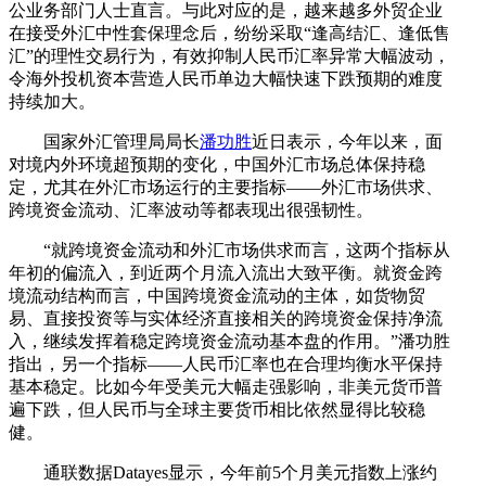
公业务部门人士直言。与此对应的是，越来越多外贸企业
在接受外汇中性套保理念后，纷纷采取“逢高结汇、逢低售
汇”的理性交易行为，有效抑制人民币汇率异常大幅波动，
令海外投机资本营造人民币单边大幅快速下跌预期的难度
持续加大。
国家外汇管理局局长
潘功胜
近日表示，今年以来，面
对境内外环境超预期的变化，中国外汇市场总体保持稳
定，尤其在外汇市场运行的主要指标——外汇市场供求、
跨境资金流动、汇率波动等都表现出很强韧性。
“就跨境资金流动和外汇市场供求而言，这两个指标从
年初的偏流入，到近两个月流入流出大致平衡。就资金跨
境流动结构而言，中国跨境资金流动的主体，如货物贸
易、直接投资等与实体经济直接相关的跨境资金保持净流
入，继续发挥着稳定跨境资金流动基本盘的作用。”潘功胜
指出，另一个指标——人民币汇率也在合理均衡水平保持
基本稳定。比如今年受美元大幅走强影响，非美元货币普
遍下跌，但人民币与全球主要货币相比依然显得比较稳
健。
通联数据Datayes显示，今年前5个月美元指数上涨约