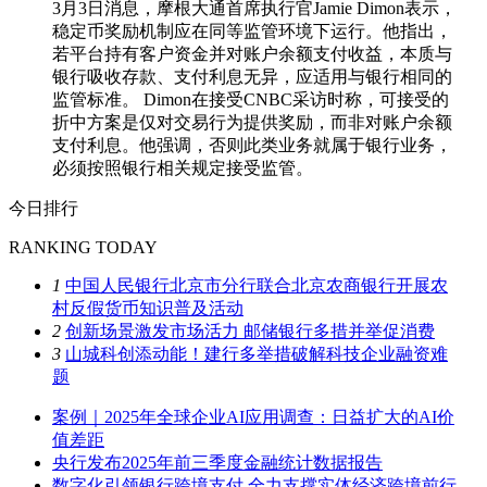
3月3日消息，摩根大通首席执行官Jamie Dimon表示，
稳定币奖励机制应在同等监管环境下运行。他指出，
若平台持有客户资金并对账户余额支付收益，本质与
银行吸收存款、支付利息无异，应适用与银行相同的
监管标准。 Dimon在接受CNBC采访时称，可接受的
折中方案是仅对交易行为提供奖励，而非对账户余额
支付利息。他强调，否则此类业务就属于银行业务，
必须按照银行相关规定接受监管。
今日排行
RANKING TODAY
1
中国人民银行北京市分行联合北京农商银行开展农
村反假货币知识普及活动
2
创新场景激发市场活力 邮储银行多措并举促消费
3
山城科创添动能！建行多举措破解科技企业融资难
题
案例｜2025年全球企业AI应用调查：日益扩大的AI价
值差距
央行发布2025年前三季度金融统计数据报告
数字化引领银行跨境支付 全力支撑实体经济跨境前行