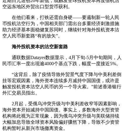
近期日元迭创20年新低，或触发全球投机资本再度借机沽
空远东地区外贸出口型货币获利。
在他们看来，打铁还需自身硬——要遏制新一轮人民
币投机沽空行为，中国相关部门需出台多重经济刺激措施
助力经济基本面稳健复苏同时，继续针对海外投机资本沽
空人民币新套路“有的放矢”。
海外投机资本的沽空新套路
通联数据Datayes数据显示，4月下旬-5月中旬期间，人
民币汇率一度出现逾4000个基点下跌，幅度一度接近5%。
“这背后，除了疫情导致外贸景气度下降与中美利差倒
挂等宏观因素，海外资本连续多月减持中国国债，或许是
触发投机资本沽空人民币的另一个导火索。”前述香港银行
外汇交易员指出。
2月起，受俄乌冲突升级与中美利差收窄等因素影响，
海外资本开始减持中国国债。事实上，多数海外大型资管
机构将此视为正常现象，因为俄乌冲突升级与美联储持续
大幅加息导致全球资本风险偏好骤然下降，导致不少资管
机构暂时从新兴市场撤离资金。