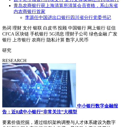
青岛农商银行获上海清算所清算会员资格，系山东省
内农商银行首家
李源任中国进出口银行四川省分行党委书记
热词
理财
支付
银联
白皮书
投顾
中国银行
网上银行
征信
CFCA
区块链
手机银行
5G消息
理财子公司
绿色金融
广发
银行
上市银行
农商行
隐私计算
数字人民币
研究
RESEARCH
中小银行数字金融报
告：近8成中小银行“非常关注”大模型
要素价值挖掘，通过组织架构调整与人才体系建设为数字