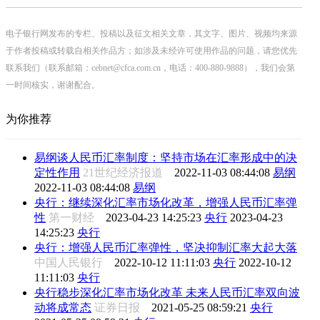
电子银行网发布的专栏、投稿以及征文相关文章，其文字、图片、视频均来源
于作者投稿或转载自相关作品方；如涉及未经许可使用作品的问题，请您优先
联系我们（联系邮箱：cebnet@cfca.com.cn，电话：400-880-9888），我们会第
一时间核实，谢谢配合。
为你推荐
易纲谈人民币汇率制度：坚持市场在汇率形成中的决
定性作用
21世纪经济报道
2022-11-03 08:44:08
易纲
2022-11-03 08:44:08
易纲
央行：继续深化汇率市场化改革，增强人民币汇率弹
性
第一财经
2023-04-23 14:25:23
央行
2023-04-23
14:25:23
央行
央行：增强人民币汇率弹性，坚决抑制汇率大起大落
中国人民银行
2022-10-12 11:11:03
央行
2022-10-12
11:11:03
央行
央行稳步深化汇率市场化改革 未来人民币汇率双向波
动将成常态
证券日报
2021-05-25 08:59:21
央行