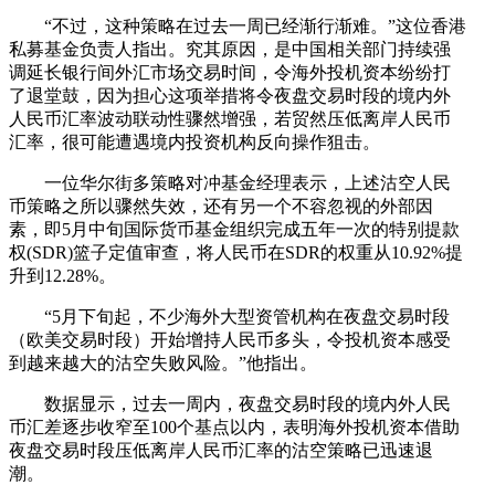
“不过，这种策略在过去一周已经渐行渐难。”这位香港
私募基金负责人指出。究其原因，是中国相关部门持续强
调延长银行间外汇市场交易时间，令海外投机资本纷纷打
了退堂鼓，因为担心这项举措将令夜盘交易时段的境内外
人民币汇率波动联动性骤然增强，若贸然压低离岸人民币
汇率，很可能遭遇境内投资机构反向操作狙击。
一位华尔街多策略对冲基金经理表示，上述沽空人民
币策略之所以骤然失效，还有另一个不容忽视的外部因
素，即5月中旬国际货币基金组织完成五年一次的特别提款
权(SDR)篮子定值审查，将人民币在SDR的权重从10.92%提
升到12.28%。
“5月下旬起，不少海外大型资管机构在夜盘交易时段
（欧美交易时段）开始增持人民币多头，令投机资本感受
到越来越大的沽空失败风险。”他指出。
数据显示，过去一周内，夜盘交易时段的境内外人民
币汇差逐步收窄至100个基点以内，表明海外投机资本借助
夜盘交易时段压低离岸人民币汇率的沽空策略已迅速退
潮。