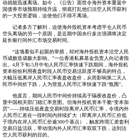
动就能迅速离场。如今，《公告》面世令海外资本重返中
国债券市场预期持续升温，彻底打乱他们沽空人民币获利
的一大投资逻辑，迫使他们不得不离场。
记者多方了解到，迫使海外投机资本考虑平仓人民币
空头离场的另一个原因，是近期中国央行多次强调将决定
延长银行间外汇市场交易时间。
“这项看似不起眼的举措，却对海外投机资本沽空人民
币成败造成极大影响。”一位香港私募基金负责人向记者指
出。4月下旬-5月中旬人民币汇率快速下跌期间，海外投机
资本纷纷利用夜盘时段人民币交易活跃度不够高的特点，
大幅压低离岸人民币汇率夜盘收盘价，从而影响第二天人
民币中间价下跌，人为营造人民币汇率快速下跌“氛围”。
他直言，期间人民币中间价持续高于隔夜收盘价，凸
显中国相关部门稳汇率意图。但海外投机资本干脆“变本加
厉”——持续压低夜盘交易时段离岸人民币汇率，令境内外
人民币汇差在一段时间内持续扩大（即离岸人民币汇价低
于境内在岸人民币汇价逾300个基点），触发跨境汇差套利
交易日益活跃，带动境内外人民币汇率双双下跌，达到沽
空人民币获利的目的。