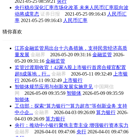
2021-05-25 08:59:21
央行
央行稳步深化汇率市场化改革 未来人民币汇率双向波
动将成常态
证券日报
2021-05-25 09:16:43
人民币汇
率
2021-05-25 09:16:43
人民币汇率
猜你喜欢
江苏金融监管局出台十六条措施，支持民营经济高质
量发展
金融界
2026-05-20 09:31:16
金融监管
2026-
05-20 09:31:16
金融监管
监管过渡期收官！42家A股上市银行首席合规官配置
超8成落地，行...
金融界
2026-05-11 09:32:49
上市银
行
2026-05-11 09:32:49
上市银行
智能体规范应用与创新发展实施意见
中国网信
网
2026-05-09 09:35:59
智能体
2026-05-09 09:35:59
智能体
工信部：探索“算力银行”“算力超市”等创新业务 支持
中小企...
金融界
2026-04-03 09:26:09
算力银行
2026-
04-03 09:26:09
算力银行
央行：推动中小银行聚焦主责主业 增强银行资本实力
金融界
2026-04-01 09:47:06
央行
2026-04-01 09:47:06