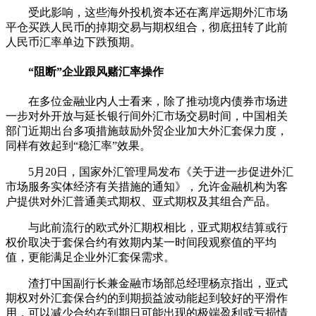
受此影响，这些海外投机资本还在离岸远期外汇市场
平仓买跌人民币的掉期交易与期权组合，彻底扭转了此前
人民币汇率单边下跌预期。
“阻断”企业跟风赌汇率操作
在多位金融业内人士看来，除了推动境内债券市场进
一步对外开放与延长银行间外汇市场交易时间，中国相关
部门近期出台多项措施鼓励外贸企业加大外汇套保力度，
同样有效起到“稳汇率”效果。
5月20日，国家外汇管理局发布《关于进一步促进外汇
市场服务实体经济有关措施的通知》，允许金融机构为客
户提供对外汇普通美式期权、亚式期权及其组合产品。
与此前流行的欧式外汇期权相比，亚式期权结算或行
权价取决于套保合约有效期内某一时间段观察值的平均
值，更能满足企业外汇套保需求。
渣打中国副行长兼金融市场部总经理杨京指出，亚式
期权对外汇套保合约的到期损益波动能起到较好的平滑作
用，可以减少合约在到期日可能出现的极端盈利或亏损情