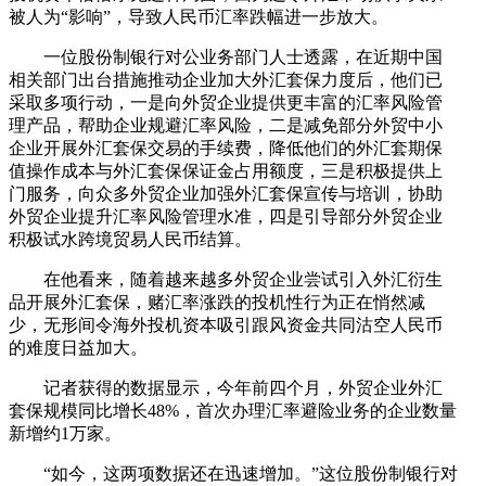
被人为“影响”，导致人民币汇率跌幅进一步放大。
一位股份制银行对公业务部门人士透露，在近期中国
相关部门出台措施推动企业加大外汇套保力度后，他们已
采取多项行动，一是向外贸企业提供更丰富的汇率风险管
理产品，帮助企业规避汇率风险，二是减免部分外贸中小
企业开展外汇套保交易的手续费，降低他们的外汇套期保
值操作成本与外汇套保保证金占用额度，三是积极提供上
门服务，向众多外贸企业加强外汇套保宣传与培训，协助
外贸企业提升汇率风险管理水准，四是引导部分外贸企业
积极试水跨境贸易人民币结算。
在他看来，随着越来越多外贸企业尝试引入外汇衍生
品开展外汇套保，赌汇率涨跌的投机性行为正在悄然减
少，无形间令海外投机资本吸引跟风资金共同沽空人民币
的难度日益加大。
记者获得的数据显示，今年前四个月，外贸企业外汇
套保规模同比增长48%，首次办理汇率避险业务的企业数量
新增约1万家。
“如今，这两项数据还在迅速增加。”这位股份制银行对