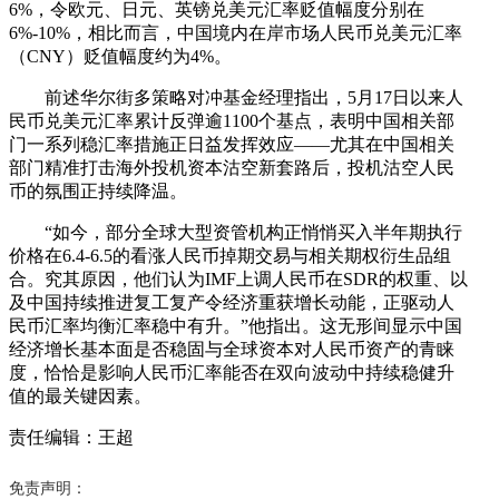
6%，令欧元、日元、英镑兑美元汇率贬值幅度分别在
6%-10%，相比而言，中国境内在岸市场人民币兑美元汇率
（CNY）贬值幅度约为4%。
前述华尔街多策略对冲基金经理指出，5月17日以来人
民币兑美元汇率累计反弹逾1100个基点，表明中国相关部
门一系列稳汇率措施正日益发挥效应——尤其在中国相关
部门精准打击海外投机资本沽空新套路后，投机沽空人民
币的氛围正持续降温。
“如今，部分全球大型资管机构正悄悄买入半年期执行
价格在6.4-6.5的看涨人民币掉期交易与相关期权衍生品组
合。究其原因，他们认为IMF上调人民币在SDR的权重、以
及中国持续推进复工复产令经济重获增长动能，正驱动人
民币汇率均衡汇率稳中有升。”他指出。这无形间显示中国
经济增长基本面是否稳固与全球资本对人民币资产的青睐
度，恰恰是影响人民币汇率能否在双向波动中持续稳健升
值的最关键因素。
责任编辑：王超
免责声明：