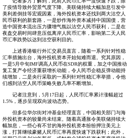
记者多方了解到，此前人民币汇率一度快速下跌，除
了疫情导致外贸景气度下降、美联储持续大幅加息引发中
美利差倒挂等宏观因素，海外投机资本还找到两大沽空人
民币获利的新套路，一是炒作海外资本减持中国国债，营
造中国资本流出压力骤增气氛以沽空人民币获利，二是在
夜盘交易时间肆意压低离岸人民币汇率，影响第二天人民
币汇率跌势以达到沽空获利目的。
上述香港银行外汇交易员直言，随着一系列针对性稳
汇率措施出台，海外投机资本开始知难而退。究其原因，
一是5月中旬IMF调高人民币在SDR的权重，加之中国推动
复工复产令经济重获增长动能，令人民币企稳反弹动能持
续增加，二是央行采取的一系列针对性稳汇率举措，令他
们感到沽空人民币策略失败几率不断增加。
记者注意到，5月17日起，人民币汇率累计涨幅超过
1.5%，逐步呈现双向波动态势。
但多位华尔街对冲基金经理直言，中国相关部门与海
外投机资本的较量尚未结束。随着高通胀令美联储持续大
幅加息，一些心有不甘的海外投机资本纷纷押注美元上
涨，打算继续豪赌人民币汇率再度快速下跌获利；此外，