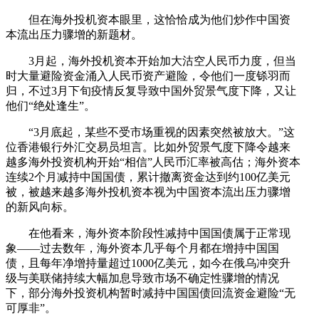
但在海外投机资本眼里，这恰恰成为他们炒作中国资
本流出压力骤增的新题材。
3月起，海外投机资本开始加大沽空人民币力度，但当
时大量避险资金涌入人民币资产避险，令他们一度铩羽而
归，不过3月下旬疫情反复导致中国外贸景气度下降，又让
他们“绝处逢生”。
“3月底起，某些不受市场重视的因素突然被放大。”这
位香港银行外汇交易员坦言。比如外贸景气度下降令越来
越多海外投资机构开始“相信”人民币汇率被高估；海外资本
连续2个月减持中国国债，累计撤离资金达到约100亿美元
被，被越来越多海外投机资本视为中国资本流出压力骤增
的新风向标。
在他看来，海外资本阶段性减持中国国债属于正常现
象——过去数年，海外资本几乎每个月都在增持中国国
债，且每年净增持量超过1000亿美元，如今在俄乌冲突升
级与美联储持续大幅加息导致市场不确定性骤增的情况
下，部分海外投资机构暂时减持中国国债回流资金避险“无
可厚非”。