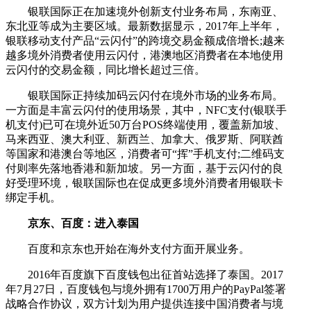
银联国际正在加速境外创新支付业务布局，东南亚、
东北亚等成为主要区域。最新数据显示，2017年上半年，
银联移动支付产品“云闪付”的跨境交易金额成倍增长;越来
越多境外消费者使用云闪付，港澳地区消费者在本地使用
云闪付的交易金额，同比增长超过三倍。
银联国际正持续加码云闪付在境外市场的业务布局。
一方面是丰富云闪付的使用场景，其中，NFC支付(银联手
机支付)已可在境外近50万台POS终端使用，覆盖新加坡、
马来西亚、澳大利亚、新西兰、加拿大、俄罗斯、阿联酋
等国家和港澳台等地区，消费者可“挥”手机支付;二维码支
付则率先落地香港和新加坡。另一方面，基于云闪付的良
好受理环境，银联国际也在促成更多境外消费者用银联卡
绑定手机。
京东、百度：进入泰国
百度和京东也开始在海外支付方面开展业务。
2016年百度旗下百度钱包出征首站选择了泰国。2017
年7月27日，百度钱包与境外拥有1700万用户的PayPal签署
战略合作协议，双方计划为用户提供连接中国消费者与境