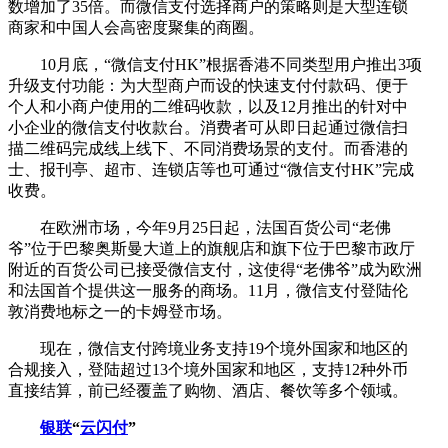
数增加了35倍。而微信支付选择商户的策略则是大型连锁
商家和中国人会高密度聚集的商圈。
10月底，“微信支付HK”根据香港不同类型用户推出3项
升级支付功能：为大型商户而设的快速支付付款码、便于
个人和小商户使用的二维码收款，以及12月推出的针对中
小企业的微信支付收款台。消费者可从即日起通过微信扫
描二维码完成线上线下、不同消费场景的支付。而香港的
士、报刊亭、超市、连锁店等也可通过“微信支付HK”完成
收费。
在欧洲市场，今年9月25日起，法国百货公司“老佛
爷”位于巴黎奥斯曼大道上的旗舰店和旗下位于巴黎市政厅
附近的百货公司已接受微信支付，这使得“老佛爷”成为欧洲
和法国首个提供这一服务的商场。11月，微信支付登陆伦
敦消费地标之一的卡姆登市场。
现在，微信支付跨境业务支持19个境外国家和地区的
合规接入，登陆超过13个境外国家和地区，支持12种外币
直接结算，前已经覆盖了购物、酒店、餐饮等多个领域。
银联
“
云闪付
”