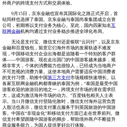
外商户的跨境支付方式和交易体验。
9月15日，京东金融也宣布其国际化之路正式开启，首
站同样也选择了泰国。京东金融与泰国尚泰集团成立合资
公司，初期将以支付业务为核心。至此，国内四家知名
互
联网金融
机构均通过支付业务稳步推进全球化布局。
无论是支付宝、微信支付还是银联“云闪付”，以及京东
金融和百度钱包，留意它们海外市场的发展轨迹不难发
现，中国移动支付企业出海都是追随着一个特别的客户群
体——中国游客。现在走出国门的中国游客越来越多，规
模非常大，个体的消费能力也很惊人，已经成为当地商户
不可忽视的消费力量。这使本地商户需要适应中国消费者
的支付习惯，助推中国
第三方支付
市场规模快速增长。以
各家互联网金融机构都青睐的泰国为例，“泰国是最受中国
游客欢迎的旅游目的地之一，跨境支付市场的潜在需求巨
大，这成为激活海外市场的动力。”百度钱包相关人士表
示。当11月微信支付登陆伦敦时，微信支付海外运营负责
人殷洁也表示，微信支付重点服务于到英国旅游的中国游
客。中国在“非现金化”和移动支付方面已走在世界前列。微
信支付希望跟随中国游客的脚步，帮助境外商户不断提升
商业服务能力，为国人提供更好出行体验。