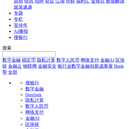
原创
快讯
招聘
会议
江湖
理财
福利汇
金视点
数据解读
政策速递
专题
专栏
宣传年
AI播报
搜银行
搜索
数字金融
稳定币
隐私计算
数字人民币
网络支付
金融AI
区块
链
金融云
物联网
金融安全
银行业数字金融创新成果展
Bank
帮
全部
搜银行
数字金融
DeepSeek
隐私计算
数字人民币
网络支付
金融AI
区块链