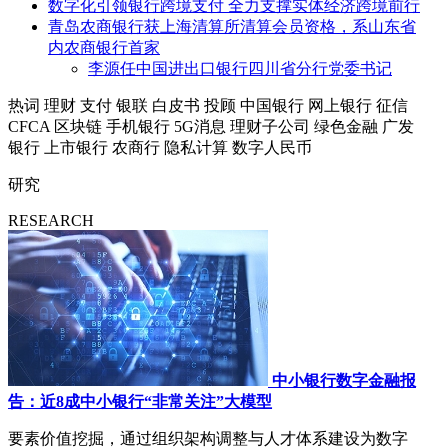
数字化引领银行跨境支付 全力支撑实体经济跨境前行
青岛农商银行获上海清算所清算会员资格，系山东省
内农商银行首家
李源任中国进出口银行四川省分行党委书记
热词
理财
支付
银联
白皮书
投顾
中国银行
网上银行
征信
CFCA
区块链
手机银行
5G消息
理财子公司
绿色金融
广发
银行
上市银行
农商行
隐私计算
数字人民币
研究
RESEARCH
中小银行数字金融报
告：近8成中小银行“非常关注”大模型
要素价值挖掘，通过组织架构调整与人才体系建设为数字