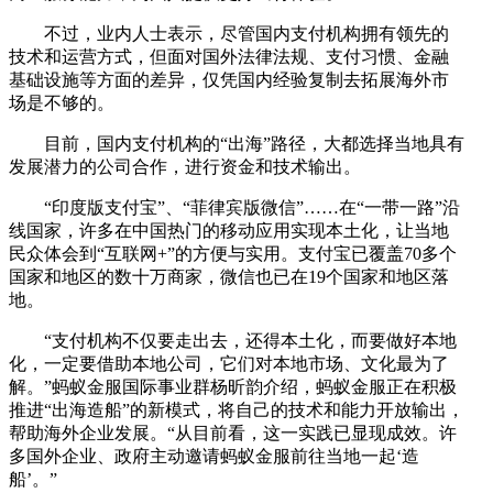
不过，业内人士表示，尽管国内支付机构拥有领先的
技术和运营方式，但面对国外法律法规、支付习惯、金融
基础设施等方面的差异，仅凭国内经验复制去拓展海外市
场是不够的。
目前，国内支付机构的“出海”路径，大都选择当地具有
发展潜力的公司合作，进行资金和技术输出。
“印度版支付宝”、“菲律宾版微信”……在“一带一路”沿
线国家，许多在中国热门的移动应用实现本土化，让当地
民众体会到“互联网+”的方便与实用。支付宝已覆盖70多个
国家和地区的数十万商家，微信也已在19个国家和地区落
地。
“支付机构不仅要走出去，还得本土化，而要做好本地
化，一定要借助本地公司，它们对本地市场、文化最为了
解。”蚂蚁金服国际事业群杨昕韵介绍，蚂蚁金服正在积极
推进“出海造船”的新模式，将自己的技术和能力开放输出，
帮助海外企业发展。“从目前看，这一实践已显现成效。许
多国外企业、政府主动邀请蚂蚁金服前往当地一起‘造
船’。”