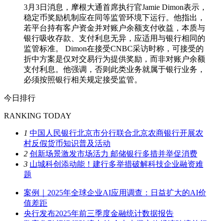
3月3日消息，摩根大通首席执行官Jamie Dimon表示，
稳定币奖励机制应在同等监管环境下运行。他指出，
若平台持有客户资金并对账户余额支付收益，本质与
银行吸收存款、支付利息无异，应适用与银行相同的
监管标准。 Dimon在接受CNBC采访时称，可接受的
折中方案是仅对交易行为提供奖励，而非对账户余额
支付利息。他强调，否则此类业务就属于银行业务，
必须按照银行相关规定接受监管。
今日排行
RANKING TODAY
1
中国人民银行北京市分行联合北京农商银行开展农
村反假货币知识普及活动
2
创新场景激发市场活力 邮储银行多措并举促消费
3
山城科创添动能！建行多举措破解科技企业融资难
题
案例｜2025年全球企业AI应用调查：日益扩大的AI价
值差距
央行发布2025年前三季度金融统计数据报告