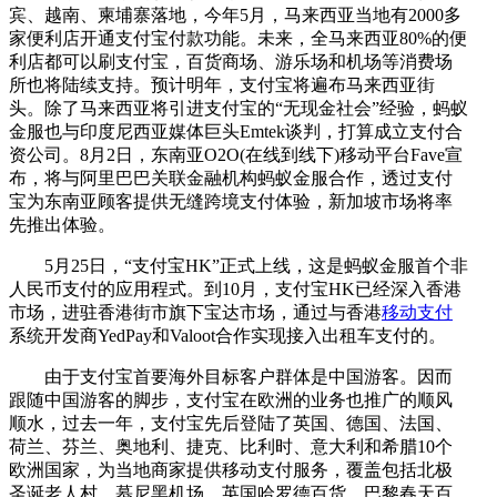
宾、越南、柬埔寨落地，今年5月，马来西亚当地有2000多
家便利店开通支付宝付款功能。未来，全马来西亚80%的便
利店都可以刷支付宝，百货商场、游乐场和机场等消费场
所也将陆续支持。预计明年，支付宝将遍布马来西亚街
头。除了马来西亚将引进支付宝的“无现金社会”经验，蚂蚁
金服也与印度尼西亚媒体巨头Emtek谈判，打算成立支付合
资公司。8月2日，东南亚O2O(在线到线下)移动平台Fave宣
布，将与阿里巴巴关联金融机构蚂蚁金服合作，透过支付
宝为东南亚顾客提供无缝跨境支付体验，新加坡市场将率
先推出体验。
5月25日，“支付宝HK”正式上线，这是蚂蚁金服首个非
人民币支付的应用程式。到10月，支付宝HK已经深入香港
市场，进驻香港街市旗下宝达市场，通过与香港
移动支付
系统开发商YedPay和Valoot合作实现接入出租车支付的。
由于支付宝首要海外目标客户群体是中国游客。因而
跟随中国游客的脚步，支付宝在欧洲的业务也推广的顺风
顺水，过去一年，支付宝先后登陆了英国、德国、法国、
荷兰、芬兰、奥地利、捷克、比利时、意大利和希腊10个
欧洲国家，为当地商家提供移动支付服务，覆盖包括北极
圣诞老人村、慕尼黑机场、英国哈罗德百货、巴黎春天百