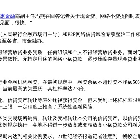
惠金融
部副主任冯燕在回答记者关于现金贷、网络小贷提问时表
见面，很快。”
民银行金融市场司主导）和P2P网络借贷风险专项整治工作领
发至各省、市金融办。
经营放贷业务资质，任何组织和个人不得经营放贷业务。而对于
场景依托、无指定用途的网络小额贷款，逐步压缩存量现金贷业
金融机构融资。在最初规定中，融资余额不超过资本净额50%，
当前最高的为重庆，其杠杆率达2.3倍。
、信贷资产转让等表外途径获得资金，但未受到上述杠杆率限制
杆上限，一定程度上推高了系统性金融风险。
类交易场所销售、转让及变相转让本公司的信贷资产。以信贷资
比例规定执行，各地不得进一步放宽或变相放宽小额贷款公司融
内达到相关比例要求。21世纪经济报道记者注意到，蚂蚁金服