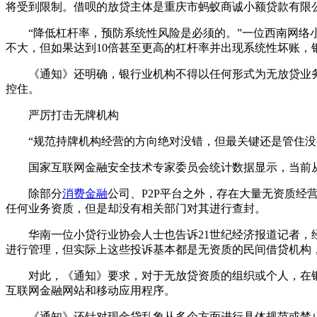
将受到限制。借呗的放贷主体是重庆市蚂蚁商诚小额贷款有限公司推出
“降低杠杆率，预防系统性风险是必须的。”一位西南网络小贷
不大，但如果达到10倍甚至更高的杠杆率并出现系统性坏账，
《通知》还明确，银行业机构不得以任何形式为无放贷业务
控住。
严厉打击无牌机构
“规范持牌机构经营的方向绝对没错，但最关键还是管住没有
国家互联网金融安全技术专家委员会统计数据显示，当前从事
除部分
消费金融
公司、P2P平台之外，存在大量无资质
任何业务资质，但是却没有相关部门对其进行查封。
华南一位小贷行业协会人士也告诉21世纪经济报道记者，经
进行管理，但实际上这些投诉基本都是无资质的民间借贷机构
对此，《通知》要求，对于无放贷资质的组织或个人，在银
互联网金融网站和移动应用程序。
《通知》还针对现金贷乱象从多个方面进行具体规范或禁