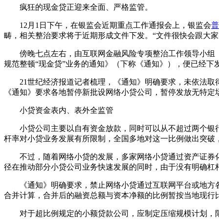
疯狂的现金贷正迎来全面、严格监管。
12月1日下午，在银监会近期重点工作通报会上，银监会
普
畴，相关整治要求将于近期形成文件下发。“文件很快会跟大家
傍晚七点左右，由互联网金融风险专项整治工作领导小组（人
规范整顿“现金贷”业务的通知》（下称《通知》），便已经下
21世纪经济报道记者梳理，《通知》明确要求，未依法取得
《通知》要求各地暂停新批设网络小贷公司，暂停发放无特定
小贷资金表内、表外全监管
小贷公司主要以自有资金放款，同时可以从不超过两个银行业
杆率对小贷业务发展有所限制，全国多地对这一比例做出突破，
不过，随着网络小贷的发展，多家网络小贷通过资产证券化
径在推动部分小贷公司业务快速发展的同时，由于没有明确杠
《通知》明确要求，禁止网络小贷通过互联网平台或地方各
合并计算，合并后的融资总额与资本净额的比例暂按当地现行
对于超比例规定的小额贷款公司，应制定压缩规模计划，限期