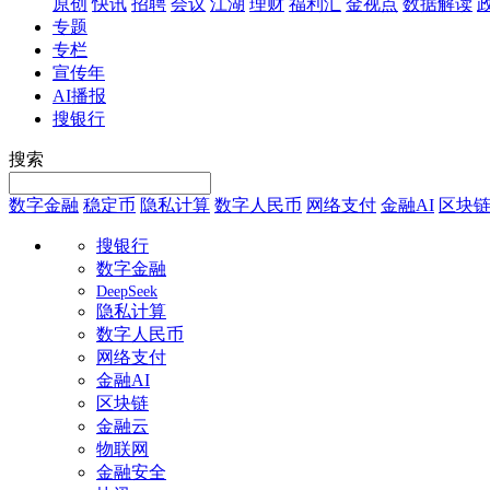
原创
快讯
招聘
会议
江湖
理财
福利汇
金视点
数据解读
专题
专栏
宣传年
AI播报
搜银行
搜索
数字金融
稳定币
隐私计算
数字人民币
网络支付
金融AI
区块
搜银行
数字金融
DeepSeek
隐私计算
数字人民币
网络支付
金融AI
区块链
金融云
物联网
金融安全