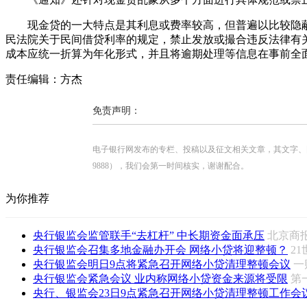
现金贷的一大特点是其利息或费率较高，但普遍以比较隐蔽
民法院关于民间借贷利率的规定，禁止发放或撮合违反法律有关
成本应统一折算为年化形式，并且将逾期处理等信息在事前全
责任编辑：方杰
免责声明：
电子银行网发布的专栏、投稿以及征文相关文章，其文字、图片、视
9888），我们会第一时间核实，谢谢配合。
为你推荐
央行银监会监管联手“去杠杆” 中长期资金面承压
北京
央行银监会召集多地金融办开会 网络小贷将迎整顿？
2
央行银监会明日9点将紧急召开网络小贷清理整顿会议
央行银监会紧急会议 业内称网络小贷资金来源将受限
第
央行、银监会23日9点紧急召开网络小贷清理整顿工作会