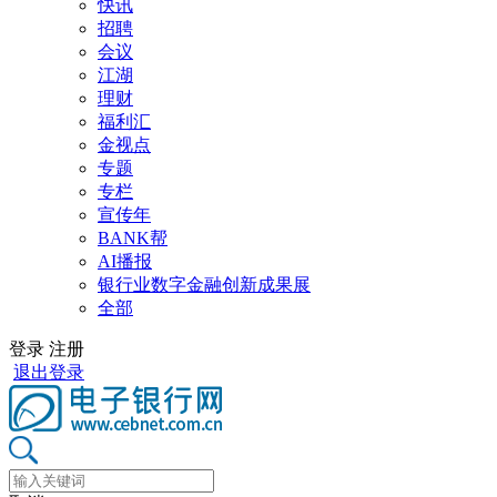
快讯
招聘
会议
江湖
理财
福利汇
金视点
专题
专栏
宣传年
BANK帮
AI播报
银行业数字金融创新成果展
全部
登录
注册
退出登录