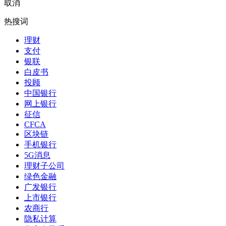
取消
热搜词
理财
支付
银联
白皮书
投顾
中国银行
网上银行
征信
CFCA
区块链
手机银行
5G消息
理财子公司
绿色金融
广发银行
上市银行
农商行
隐私计算