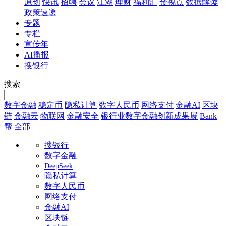
原创
快讯
招聘
会议
江湖
理财
福利汇
金视点
数据解读
政策速递
专题
专栏
宣传年
AI播报
搜银行
搜索
数字金融
稳定币
隐私计算
数字人民币
网络支付
金融AI
区块
链
金融云
物联网
金融安全
银行业数字金融创新成果展
Bank
帮
全部
搜银行
数字金融
DeepSeek
隐私计算
数字人民币
网络支付
金融AI
区块链