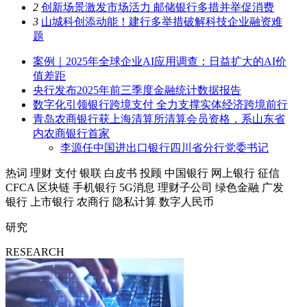
2
创新场景激发市场活力 邮储银行多措并举促消费
3
山城科创添动能！建行多举措破解科技企业融资难
题
案例｜2025年全球企业AI应用调查：日益扩大的AI价
值差距
央行发布2025年前三季度金融统计数据报告
数字化引领银行跨境支付 全力支撑实体经济跨境前行
青岛农商银行获上海清算所清算会员资格，系山东省
内农商银行首家
李源任中国进出口银行四川省分行党委书记
热词
理财
支付
银联
白皮书
投顾
中国银行
网上银行
征信
CFCA
区块链
手机银行
5G消息
理财子公司
绿色金融
广发
银行
上市银行
农商行
隐私计算
数字人民币
研究
RESEARCH