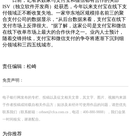
日前，记者从数家与支付宝和微信都有合作的头部
ISV（独立软件开发商）处获悉，今年以来支付宝在线下支
付领域正不断收复失地。一家华东地区规模排名前三的聚
合支付公司的数据显示，“从后台数据来看，支付宝在线下
支付市场上反弹很大。”据了解，这家公司是支付宝和微信
在线下收单市场上最大的合作伙伴之一。业内人士预计，
随着交锋持续，支付宝和微信支付的争夺将逐渐下沉到细
分领域和三四五线城市。
责任编辑：松崎
免责声明：
电子银行网发布的专栏、投稿以及征文相关文章，其文字、图片、视频均来源
于作者投稿或转载自相关作品方；如涉及未经许可使用作品的问题，请您优先
联系我们（联系邮箱：cebnet@cfca.com.cn，电话：400-880-9888），我们会第
一时间核实，谢谢配合。
为你推荐