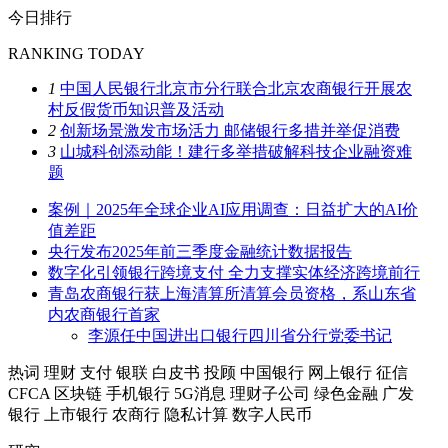
今日排行
RANKING TODAY
1
中国人民银行北京市分行联合北京农商银行开展农
村反假货币知识普及活动
2
创新场景激发市场活力 邮储银行多措并举促消费
3
山城科创添动能！建行多举措破解科技企业融资难
题
案例｜2025年全球企业AI应用调查：日益扩大的AI价
值差距
央行发布2025年前三季度金融统计数据报告
数字化引领银行跨境支付 全力支撑实体经济跨境前行
青岛农商银行获上海清算所清算会员资格，系山东省
内农商银行首家
李源任中国进出口银行四川省分行党委书记
热词
理财
支付
银联
白皮书
投顾
中国银行
网上银行
征信
CFCA
区块链
手机银行
5G消息
理财子公司
绿色金融
广发
银行
上市银行
农商行
隐私计算
数字人民币