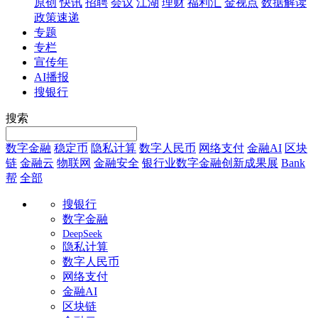
原创
快讯
招聘
会议
江湖
理财
福利汇
金视点
数据解读
政策速递
专题
专栏
宣传年
AI播报
搜银行
搜索
数字金融
稳定币
隐私计算
数字人民币
网络支付
金融AI
区块
链
金融云
物联网
金融安全
银行业数字金融创新成果展
Bank
帮
全部
搜银行
数字金融
DeepSeek
隐私计算
数字人民币
网络支付
金融AI
区块链