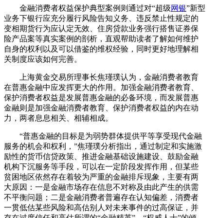
金融消费者权益保护典型案例则通过对“超级
网银
”新型
业务下银行应充分履行风险告知义务、违反禁止性规定的
变相期货行为应认定无效、住房贷款业务强行搭售证券保
险产品案等真实案例的剖析，直观帮助读者了解如何维护
自身的权利以及可以借鉴的维权经验，同时更好地理解相
关制度应该如何完善。
上海黄金交易所理事长焦瑾璞认为，金融消费者教育
在普惠金融中应发挥更大的作用。加强金融消费者教育、
保护消费者权益是发展普惠金融的必备环境，而发展普惠
金融则是加强金融消费者教育、保护消费者权益的内在动
力，两者息息相关、相辅相成。
“普惠金融的目标是为弱势群体提供平等享受现代金融
服务的机会和权利，”焦瑾璞分析指出，通过制定和实施激
励性的货币信贷政策、推进金融基础设施建设、鼓励金融
机构下沉服务等手段，可以在一定阶段发挥作用，但某些
贫困地区依然存在着较为严重的金融排斥现象，主要有两
大原因：一是金融市场存在信息不对称及由此产生的供需
不平衡问题；二是金融消费者普遍存在认知偏差，消费者
一贯低估某些风险和高估别人对未来事件的过高保证，并
存在过度信任和高估所谓的“金融精英”、“权威人士”的倾