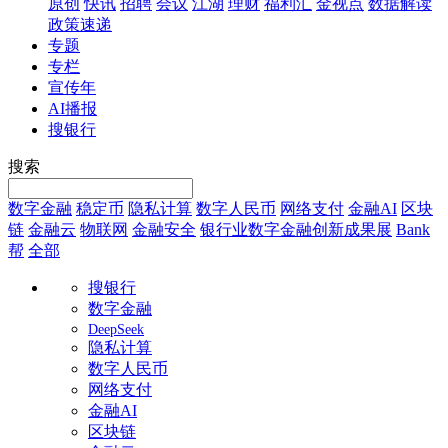
原创
快讯
招聘
会议
江湖
理财
福利汇
金视点
数据解读
政策速递
专题
专栏
宣传年
AI播报
搜银行
搜索
数字金融
稳定币
隐私计算
数字人民币
网络支付
金融AI
区块
链
金融云
物联网
金融安全
银行业数字金融创新成果展
Bank
帮
全部
搜银行
数字金融
DeepSeek
隐私计算
数字人民币
网络支付
金融AI
区块链