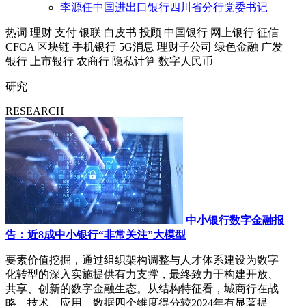
李源任中国进出口银行四川省分行党委书记
热词
理财
支付
银联
白皮书
投顾
中国银行
网上银行
征信
CFCA
区块链
手机银行
5G消息
理财子公司
绿色金融
广发
银行
上市银行
农商行
隐私计算
数字人民币
研究
RESEARCH
中小银行数字金融报
告：近8成中小银行“非常关注”大模型
要素价值挖掘，通过组织架构调整与人才体系建设为数字
化转型的深入实施提供有力支撑，最终致力于构建开放、
共享、创新的数字金融生态。从结构特征看，城商行在战
略、技术、应用、数据四个维度得分较2024年有显著提