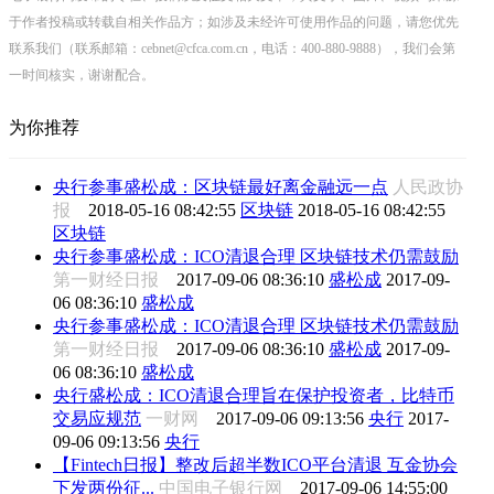
于作者投稿或转载自相关作品方；如涉及未经许可使用作品的问题，请您优先
联系我们（联系邮箱：cebnet@cfca.com.cn，电话：400-880-9888），我们会第
一时间核实，谢谢配合。
为你推荐
央行参事盛松成：区块链最好离金融远一点
人民政协
报
2018-05-16 08:42:55
区块链
2018-05-16 08:42:55
区块链
央行参事盛松成：ICO清退合理 区块链技术仍需鼓励
第一财经日报
2017-09-06 08:36:10
盛松成
2017-09-
06 08:36:10
盛松成
央行参事盛松成：ICO清退合理 区块链技术仍需鼓励
第一财经日报
2017-09-06 08:36:10
盛松成
2017-09-
06 08:36:10
盛松成
央行盛松成：ICO清退合理旨在保护投资者，比特币
交易应规范
一财网
2017-09-06 09:13:56
央行
2017-
09-06 09:13:56
央行
【Fintech日报】整改后超半数ICO平台清退 互金协会
下发两份征...
中国电子银行网
2017-09-06 14:55:00