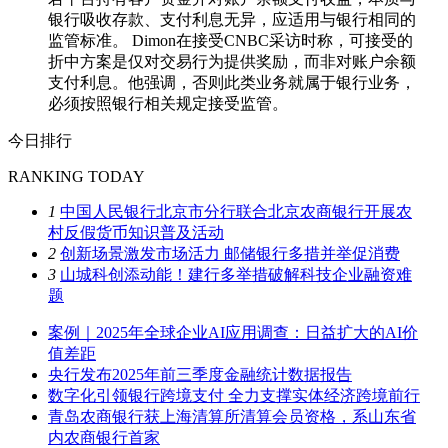
银行吸收存款、支付利息无异，应适用与银行相同的
监管标准。 Dimon在接受CNBC采访时称，可接受的
折中方案是仅对交易行为提供奖励，而非对账户余额
支付利息。他强调，否则此类业务就属于银行业务，
必须按照银行相关规定接受监管。
今日排行
RANKING TODAY
1
中国人民银行北京市分行联合北京农商银行开展农
村反假货币知识普及活动
2
创新场景激发市场活力 邮储银行多措并举促消费
3
山城科创添动能！建行多举措破解科技企业融资难
题
案例｜2025年全球企业AI应用调查：日益扩大的AI价
值差距
央行发布2025年前三季度金融统计数据报告
数字化引领银行跨境支付 全力支撑实体经济跨境前行
青岛农商银行获上海清算所清算会员资格，系山东省
内农商银行首家