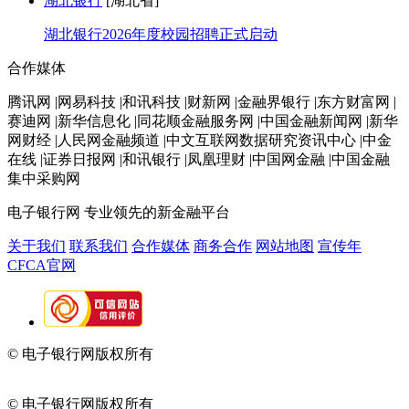
湖北银行
[湖北省]
湖北银行2026年度校园招聘正式启动
合作媒体
腾讯网 |网易科技 |和讯科技 |财新网 |金融界银行 |东方财富网 |
赛迪网 |新华信息化 |同花顺金融服务网 |中国金融新闻网 |新华
网财经 |人民网金融频道 |中文互联网数据研究资讯中心 |中金
在线 |证券日报网 |和讯银行 |凤凰理财 |中国网金融 |中国金融
集中采购网
电子银行网
专业领先的新金融平台
关于我们
联系我们
合作媒体
商务合作
网站地图
宣传年
CFCA官网
© 电子银行网版权所有
京ICP备05045998号-2
京公网安备
11010202009082
© 电子银行网版权所有
京ICP备05045998号-2
京公网安备