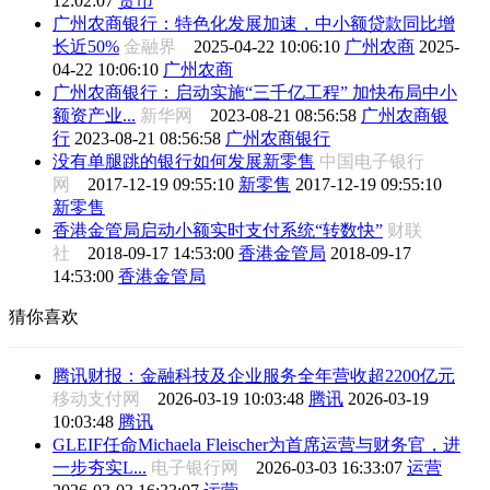
12:02:07
货币
广州农商银行：特色化发展加速，中小额贷款同比增
长近50%
金融界
2025-04-22 10:06:10
广州农商
2025-
04-22 10:06:10
广州农商
广州农商银行：启动实施“三千亿工程” 加快布局中小
额资产业...
新华网
2023-08-21 08:56:58
广州农商银
行
2023-08-21 08:56:58
广州农商银行
没有单腿跳的银行如何发展新零售
中国电子银行
网
2017-12-19 09:55:10
新零售
2017-12-19 09:55:10
新零售
香港金管局启动小额实时支付系统“转数快”
财联
社
2018-09-17 14:53:00
香港金管局
2018-09-17
14:53:00
香港金管局
猜你喜欢
腾讯财报：金融科技及企业服务全年营收超2200亿元
移动支付网
2026-03-19 10:03:48
腾讯
2026-03-19
10:03:48
腾讯
GLEIF任命Michaela Fleischer为首席运营与财务官，进
一步夯实L...
电子银行网
2026-03-03 16:33:07
运营