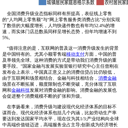
全国消费升级业态指标同样有所提高，表征线上零售
的“人均网上零售额”与“网上零售服务类消费占比”分别实现
了数倍的大幅度增长，人均快递件数也有年均52.4%的增
速，而实体门店总数虽同样呈增长态势，但年均增速不到
5%。
“值得注意的是，互联网的普及这一消费升级发生的背景
是中国特有的。尤其小额零售端
移动支付
方面，中国的普
及率领先全球。这种消费的方式是带动我们消费升级的重
要手段。”国家金融与发展实验室银行研究中心主任曾刚在
发布会上表示，中国真正意义上的消费信贷占比仍较低，
由于互联网和场景相结合、金融与科技相结合，
消费金融
场景在不断拓展，额度限制也不断突破，充分体现了互联
网和
金融科技
发展对消费金融的影响。消费金融的发展也
会促进整个消费规模不断的扩张和升级。
在李扬看来，消费升级与建设现代化经济体系的目标不
谋而合。现代化经济体系包括几个内涵，比如劳动生产率
要达到发达国家平均水平，现在仅为其1/3;产业结构向全球
中高端价值链迈进，高端服务业占主导;创新成为经济增长