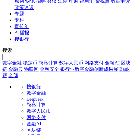
原创
快讯
招聘
会议
江湖
理财
福利汇
金视点
数据解读
政策速递
专题
专栏
宣传年
AI播报
搜银行
搜索
数字金融
稳定币
隐私计算
数字人民币
网络支付
金融AI
区块
链
金融云
物联网
金融安全
银行业数字金融创新成果展
Bank
帮
全部
搜银行
数字金融
DeepSeek
隐私计算
数字人民币
网络支付
金融AI
区块链