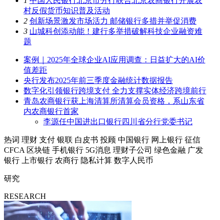
1
中国人民银行北京市分行联合北京农商银行开展农
村反假货币知识普及活动
2
创新场景激发市场活力 邮储银行多措并举促消费
3
山城科创添动能！建行多举措破解科技企业融资难
题
案例｜2025年全球企业AI应用调查：日益扩大的AI价
值差距
央行发布2025年前三季度金融统计数据报告
数字化引领银行跨境支付 全力支撑实体经济跨境前行
青岛农商银行获上海清算所清算会员资格，系山东省
内农商银行首家
李源任中国进出口银行四川省分行党委书记
热词
理财
支付
银联
白皮书
投顾
中国银行
网上银行
征信
CFCA
区块链
手机银行
5G消息
理财子公司
绿色金融
广发
银行
上市银行
农商行
隐私计算
数字人民币
研究
RESEARCH