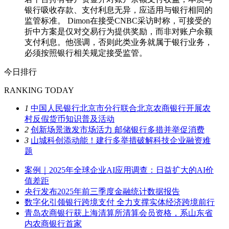
银行吸收存款、支付利息无异，应适用与银行相同的
监管标准。 Dimon在接受CNBC采访时称，可接受的
折中方案是仅对交易行为提供奖励，而非对账户余额
支付利息。他强调，否则此类业务就属于银行业务，
必须按照银行相关规定接受监管。
今日排行
RANKING TODAY
1
中国人民银行北京市分行联合北京农商银行开展农
村反假货币知识普及活动
2
创新场景激发市场活力 邮储银行多措并举促消费
3
山城科创添动能！建行多举措破解科技企业融资难
题
案例｜2025年全球企业AI应用调查：日益扩大的AI价
值差距
央行发布2025年前三季度金融统计数据报告
数字化引领银行跨境支付 全力支撑实体经济跨境前行
青岛农商银行获上海清算所清算会员资格，系山东省
内农商银行首家