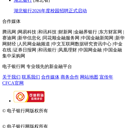
湖北银行
[湖北省]
湖北银行2026年度校园招聘正式启动
合作媒体
腾讯网 |网易科技 |和讯科技 |财新网 |金融界银行 |东方财富网 |
赛迪网 |新华信息化 |同花顺金融服务网 |中国金融新闻网 |新华
网财经 |人民网金融频道 |中文互联网数据研究资讯中心 |中金
在线 |证券日报网 |和讯银行 |凤凰理财 |中国网金融 |中国金融
集中采购网
电子银行网
专业领先的新金融平台
关于我们
联系我们
合作媒体
商务合作
网站地图
宣传年
CFCA官网
© 电子银行网版权所有
京ICP备05045998号-2
京公网安备
11010202009082
© 电子银行网版权所有
京ICP备05045998号-2
京公网安备