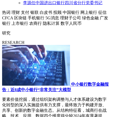
李源任中国进出口银行四川省分行党委书记
热词
理财
支付
银联
白皮书
投顾
中国银行
网上银行
征信
CFCA
区块链
手机银行
5G消息
理财子公司
绿色金融
广发
银行
上市银行
农商行
隐私计算
数字人民币
研究
RESEARCH
中小银行数字金融报
告：近8成中小银行“非常关注”大模型
要素价值挖掘，通过组织架构调整与人才体系建设为数字
化转型的深入实施提供有力支撑，最终致力于构建开放、
共享、创新的数字金融生态。从结构特征看，城商行在战
略、技术、应用、数据四个维度得分较2024年有显著提