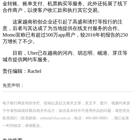
金转账、账单支付、机票购买等服务。此外还拓展了线下
合作商户，以便客户收汇款和执行其它交易。
这家越南初创企业还引起了高盛和渣打等投行的注
意，后者与其达成了为当地提供在线支付服务的合作。
Momo宣称已有超过500万app用户，较2016年初报告的250
万增长了不少。
目前，Uber已在越南的河内、胡志明、岘港、芽庄等
城市提供网约车服务。
责任编辑：Rachel
免责声明：
电子银行网发布的专栏、投稿以及征文相关文章，其文字、图片、视频均来源
于作者投稿或转载自相关作品方；如涉及未经许可使用作品的问题，请您优先
联系我们（联系邮箱：cebnet@cfca.com.cn，电话：400-880-9888），我们会第
一时间核实，谢谢配合。