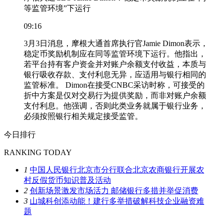
等监管环境”下运行
09:16
3月3日消息，摩根大通首席执行官Jamie Dimon表示，
稳定币奖励机制应在同等监管环境下运行。他指出，
若平台持有客户资金并对账户余额支付收益，本质与
银行吸收存款、支付利息无异，应适用与银行相同的
监管标准。 Dimon在接受CNBC采访时称，可接受的
折中方案是仅对交易行为提供奖励，而非对账户余额
支付利息。他强调，否则此类业务就属于银行业务，
必须按照银行相关规定接受监管。
今日排行
RANKING TODAY
1
中国人民银行北京市分行联合北京农商银行开展农
村反假货币知识普及活动
2
创新场景激发市场活力 邮储银行多措并举促消费
3
山城科创添动能！建行多举措破解科技企业融资难
题