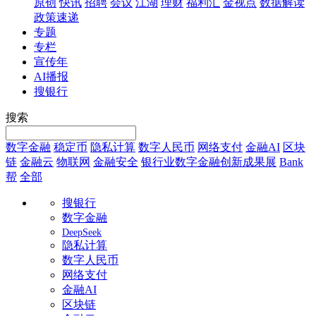
原创
快讯
招聘
会议
江湖
理财
福利汇
金视点
数据解读
政策速递
专题
专栏
宣传年
AI播报
搜银行
搜索
数字金融
稳定币
隐私计算
数字人民币
网络支付
金融AI
区块
链
金融云
物联网
金融安全
银行业数字金融创新成果展
Bank
帮
全部
搜银行
数字金融
DeepSeek
隐私计算
数字人民币
网络支付
金融AI
区块链