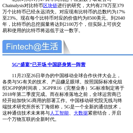
Chainalysis对比特币
区块链
进行的研究，大约有278万至379
万个比特币已经永远消失。对应现有比特币的总数约为17%
至23%。现在每个比特币对应的价值约为8500美元。到2040
年，比特币的总挖掘量将达到2100万个，但实际上可供交
易和使用的比特币将远低于这一数字。
5G“盛宴”已开场 中国跻身第一阵营
11月23至26日举办的中国移动全球合作伙伴大会上，
各类与5G有关的技术、产品赚足眼球。按照国际标准化组
织3GPP的时间表，3GPPR16（完整业务）5G标准制定将于
2018年第二季度完成。而在标准落地之前，全球运营商已
经开始加快5G商用的部署工作。中国移动研究院无线与终
端技术研究所所长丁海煜称，5G是一个全新的通信技术，
这种通信技术未来将与
人工智能
、
大数据
紧密结合，开启
一个万物互联的全新时代。