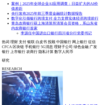
案例｜2025年全球企业AI应用调查：日益扩大的AI价
值差距
央行发布2025年前三季度金融统计数据报告
数字化引领银行跨境支付 全力支撑实体经济跨境前行
青岛农商银行获上海清算所清算会员资格，系山东省
内农商银行首家
李源任中国进出口银行四川省分行党委书记
热词
理财
支付
银联
白皮书
投顾
中国银行
网上银行
征信
CFCA
区块链
手机银行
5G消息
理财子公司
绿色金融
广发
银行
上市银行
农商行
隐私计算
数字人民币
研究
RESEARCH