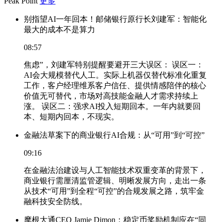
Peak Point
更多
别指望AI一年回本！邮储银行原行长刘建军：智能化
最大的成本不是算力
08:57
焦虑”，刘建军特别提醒要避开三大误区： 误区一：
AI会大规模替代人工。实际上机器仅替代标准化重复
工作，客户经理维系客户信任、提供情感陪伴的核心
价值无可替代，市场对高技能金融人才需求持续上
涨。 误区二：强求AI投入短期回本。一年内就要回
本、短期内回本，不现实。
金融法草案下的商业银行AI合规：从“可用”到“可控”
09:16
在金融法治建设与人工智能技术双重变革的背景下，
商业银行需厘清监管逻辑、明晰发展方向，走出一条
从技术“可用”到全程“可控”的合规发展之路，筑牢金
融科技安全防线。
摩根大通CEO Jamie Dimon：稳定币奖励机制应在“同