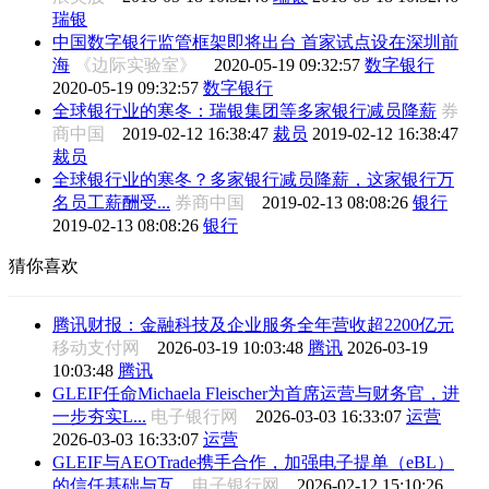
瑞银
中国数字银行监管框架即将出台 首家试点设在深圳前
海
《边际实验室》
2020-05-19 09:32:57
数字银行
2020-05-19 09:32:57
数字银行
全球银行业的寒冬：瑞银集团等多家银行减员降薪
券
商中国
2019-02-12 16:38:47
裁员
2019-02-12 16:38:47
裁员
全球银行业的寒冬？多家银行减员降薪，这家银行万
名员工薪酬受...
券商中国
2019-02-13 08:08:26
银行
2019-02-13 08:08:26
银行
猜你喜欢
腾讯财报：金融科技及企业服务全年营收超2200亿元
移动支付网
2026-03-19 10:03:48
腾讯
2026-03-19
10:03:48
腾讯
GLEIF任命Michaela Fleischer为首席运营与财务官，进
一步夯实L...
电子银行网
2026-03-03 16:33:07
运营
2026-03-03 16:33:07
运营
GLEIF与AEOTrade携手合作，加强电子提单（eBL）
的信任基础与互...
电子银行网
2026-02-12 15:10:26