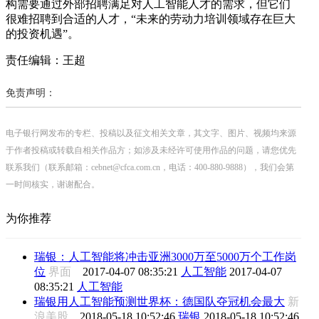
构需要通过外部招聘满足对人工智能人才的需求，但它们
很难招聘到合适的人才，“未来的劳动力培训领域存在巨大
的投资机遇”。
责任编辑：王超
免责声明：
电子银行网发布的专栏、投稿以及征文相关文章，其文字、图片、视频均来源
于作者投稿或转载自相关作品方；如涉及未经许可使用作品的问题，请您优先
联系我们（联系邮箱：cebnet@cfca.com.cn，电话：400-880-9888），我们会第
一时间核实，谢谢配合。
为你推荐
瑞银：人工智能将冲击亚洲3000万至5000万个工作岗
位
界面
2017-04-07 08:35:21
人工智能
2017-04-07
08:35:21
人工智能
瑞银用人工智能预测世界杯：德国队夺冠机会最大
新
浪美股
2018-05-18 10:52:46
瑞银
2018-05-18 10:52:46