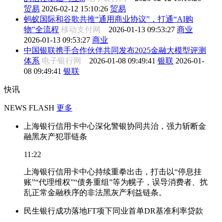
贸易
2026-02-12 15:10:26
贸易
蚂蚁国际和谷歌共推“通用商业协议”，打通“AI购
物”全流程
移动支付网
2026-01-13 09:53:27
商业
2026-01-13 09:53:27
商业
中国银联携手合作伙伴共同发布2025金融大模型评测
体系
电子银行网
2026-01-08 09:49:41
银联
2026-01-
08 09:49:41
银联
快讯
NEWS FLASH
更多
上海银行信用卡中心深化警银协同共治，强力斩断金
融黑灰产犯罪链条
11:22
上海银行信用卡中心持续重拳出击，打击以“停息挂
账”“代理维权”“债务重组”等为幌子，误导消费者、扰
乱正常金融秩序的非法黑灰产利益链条。
民生银行成功落地FT项下同业首单DR基准利率贷款