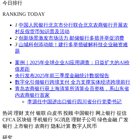
今日排行
RANKING TODAY
1
中国人民银行北京市分行联合北京农商银行开展农
村反假货币知识普及活动
2
创新场景激发市场活力 邮储银行多措并举促消费
3
山城科创添动能！建行多举措破解科技企业融资难
题
案例｜2025年全球企业AI应用调查：日益扩大的AI价
值差距
央行发布2025年前三季度金融统计数据报告
数字化引领银行跨境支付 全力支撑实体经济跨境前行
青岛农商银行获上海清算所清算会员资格，系山东省
内农商银行首家
李源任中国进出口银行四川省分行党委书记
热词
理财
支付
银联
白皮书
投顾
中国银行
网上银行
征信
CFCA
区块链
手机银行
5G消息
理财子公司
绿色金融
广发
银行
上市银行
农商行
隐私计算
数字人民币
研究