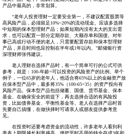
产品中最高的，非常划算。
“老年人投资理财一定要安全第一，不建议配置股票等
高风险产品，必须留足10%~20%的流动现金。应该多选择
中短期的保本型理财产品；如果短期内没有太大的支出需
求，也可以配置一部分定期存款、大额存单和国债。对年
事已高或行动不便的老人，只需要配置存款和保本型理财
产品，并且时间也应控制在半年或1年以内。”邮储银行资
深理财师张伟建议。
老人理财在选择产品时，有一个简单可行的公式可供
参考，就是：100-年龄=可以投资的风险资产的比例。举个
例子，一位65岁的老年人，他适合将65%以上的金融资产放
在保本型产品中，最多将35%（100-65=35）的资产投向有
风险产品。保本型产品包括储蓄、国债、货币基金、保本
基金。在确保安全的前提下，再去选择合适的有风险投
资，比如债券基金、平衡性基金等。老人在选择产品时首
先要自己搞懂，在做抉择时可请亲人或朋友提供参考意
见。
在投资时还要考虑资金的流动性，许多老年人看到利
率表上期限越长利率越高，便把平时不用的钱全存成3年和