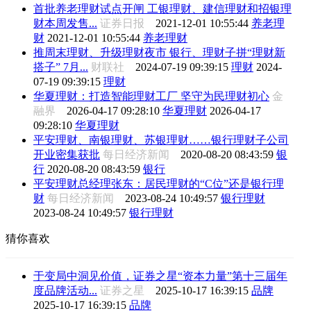
首批养老理财试点开闸 工银理财、建信理财和招银理
财本周发售...
证券日报
2021-12-01 10:55:44
养老理
财
2021-12-01 10:55:44
养老理财
推周末理财、升级理财夜市 银行、理财子拼“理财新
搭子” 7月...
财联社
2024-07-19 09:39:15
理财
2024-
07-19 09:39:15
理财
华夏理财：打造智能理财工厂 坚守为民理财初心
金
融界
2026-04-17 09:28:10
华夏理财
2026-04-17
09:28:10
华夏理财
平安理财、南银理财、苏银理财……银行理财子公司
开业密集获批
每日经济新闻
2020-08-20 08:43:59
银
行
2020-08-20 08:43:59
银行
平安理财总经理张东：居民理财的“C位”还是银行理
财
每日经济新闻
2023-08-24 10:49:57
银行理财
2023-08-24 10:49:57
银行理财
猜你喜欢
于变局中洞见价值，证券之星“资本力量”第十三届年
度品牌活动...
证券之星
2025-10-17 16:39:15
品牌
2025-10-17 16:39:15
品牌