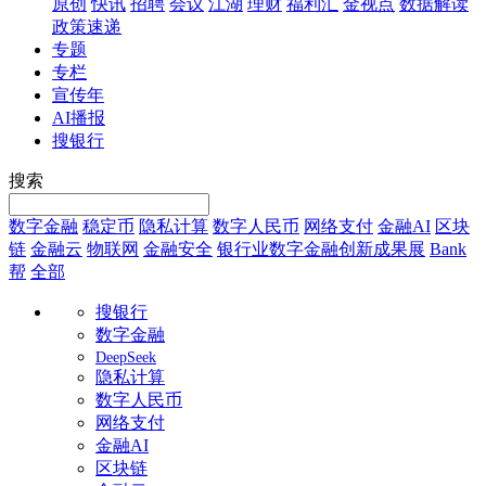
原创
快讯
招聘
会议
江湖
理财
福利汇
金视点
数据解读
政策速递
专题
专栏
宣传年
AI播报
搜银行
搜索
数字金融
稳定币
隐私计算
数字人民币
网络支付
金融AI
区块
链
金融云
物联网
金融安全
银行业数字金融创新成果展
Bank
帮
全部
搜银行
数字金融
DeepSeek
隐私计算
数字人民币
网络支付
金融AI
区块链