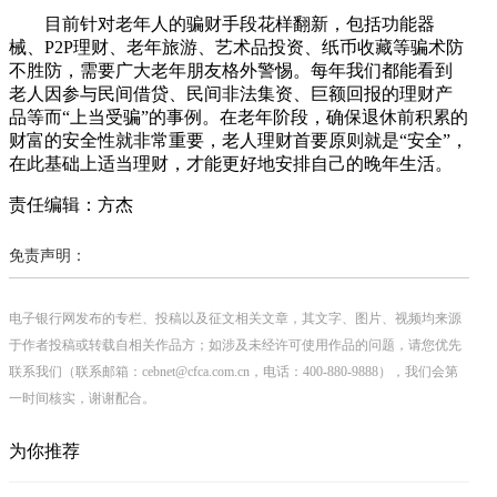
目前针对老年人的骗财手段花样翻新，包括功能器
械、P2P理财、老年旅游、艺术品投资、纸币收藏等骗术防
不胜防，需要广大老年朋友格外警惕。每年我们都能看到
老人因参与民间借贷、民间非法集资、巨额回报的理财产
品等而“上当受骗”的事例。在老年阶段，确保退休前积累的
财富的安全性就非常重要，老人理财首要原则就是“安全”，
在此基础上适当理财，才能更好地安排自己的晚年生活。
责任编辑：方杰
免责声明：
电子银行网发布的专栏、投稿以及征文相关文章，其文字、图片、视频均来源
于作者投稿或转载自相关作品方；如涉及未经许可使用作品的问题，请您优先
联系我们（联系邮箱：cebnet@cfca.com.cn，电话：400-880-9888），我们会第
一时间核实，谢谢配合。
为你推荐