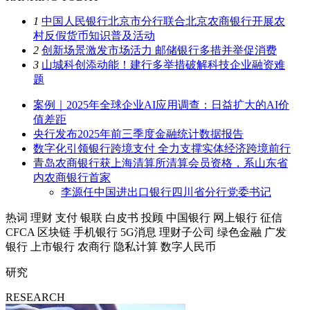
1
中国人民银行北京市分行联合北京农商银行开展农
村反假货币知识普及活动
2
创新场景激发市场活力 邮储银行多措并举促消费
3
山城科创添动能！建行多举措破解科技企业融资难
题
案例｜2025年全球企业AI应用调查：日益扩大的AI价
值差距
央行发布2025年前三季度金融统计数据报告
数字化引领银行跨境支付 全力支撑实体经济跨境前行
青岛农商银行获上海清算所清算会员资格，系山东省
内农商银行首家
李源任中国进出口银行四川省分行党委书记
热词
理财
支付
银联
白皮书
投顾
中国银行
网上银行
征信
CFCA
区块链
手机银行
5G消息
理财子公司
绿色金融
广发
银行
上市银行
农商行
隐私计算
数字人民币
研究
RESEARCH