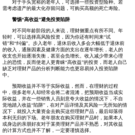
对于手头宽裕的老年人，可选择一些投资型险种。若
需考虑遗产的最大化存留问题，可购买高额的死亡寿险。
警惕“高收益”避免投资陷阱
对不同年龄阶段的人来说，理财侧重点有所不同。年
轻时，可以选择高风险投资，因为你还有时间来“试
错”和“纠偏”。步入老年，退休后收入多会大幅低于退休前
的收入，通胀因素及健康方面的支出在逐年增长，老人的
收支也开始逐渐失衡，甚至会负增长。收入减少带来心理
上的恐慌，反而使老人更青睐“高收益”的投资，而老人自己
缺乏对理财产品的分析判断能力也更容易掉入投资陷阱
中。
预期收益并不等于实际收益，然而，在理财的过程
中，很多老年人却经常会将二者混淆，把预期收益当成实
际收益，并在一些销售人员刻意夸大收益的情况下，不自
觉地踏入收益“陷阱”，在对产品详情及其风险一无所知的情
况下，就投入大量资金去购买这些理财产品，最后却落得
本利无归的下场。老年朋友在购买理财产品时，如果本人
或身边的亲朋好友对于某类理财产品并不熟悉，对其收益
的计算方式也并不了解，一定要谨慎选择。