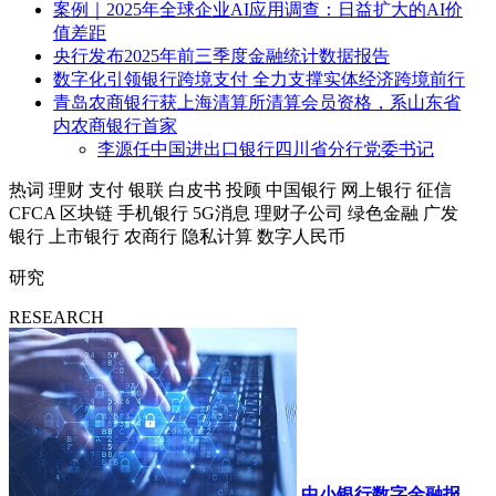
案例｜2025年全球企业AI应用调查：日益扩大的AI价
值差距
央行发布2025年前三季度金融统计数据报告
数字化引领银行跨境支付 全力支撑实体经济跨境前行
青岛农商银行获上海清算所清算会员资格，系山东省
内农商银行首家
李源任中国进出口银行四川省分行党委书记
热词
理财
支付
银联
白皮书
投顾
中国银行
网上银行
征信
CFCA
区块链
手机银行
5G消息
理财子公司
绿色金融
广发
银行
上市银行
农商行
隐私计算
数字人民币
研究
RESEARCH
中小银行数字金融报