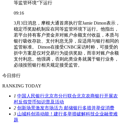
等监管环境”下运行
09:16
3月3日消息，摩根大通首席执行官Jamie Dimon表示，
稳定币奖励机制应在同等监管环境下运行。他指出，
若平台持有客户资金并对账户余额支付收益，本质与
银行吸收存款、支付利息无异，应适用与银行相同的
监管标准。 Dimon在接受CNBC采访时称，可接受的
折中方案是仅对交易行为提供奖励，而非对账户余额
支付利息。他强调，否则此类业务就属于银行业务，
必须按照银行相关规定接受监管。
今日排行
RANKING TODAY
1
中国人民银行北京市分行联合北京农商银行开展农
村反假货币知识普及活动
2
创新场景激发市场活力 邮储银行多措并举促消费
3
山城科创添动能！建行多举措破解科技企业融资难
题