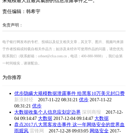
来规模最大且最具威胁的信息泄露事件之一。
责任编辑：韩希宇
免责声明：
电子银行网发布的专栏、投稿以及征文相关文章，其文字、图片、视频均来源
于作者投稿或转载自相关作品方；如涉及未经许可使用作品的问题，请您优先
联系我们（联系邮箱：cebnet@cfca.com.cn，电话：400-880-9888），我们会第
一时间核实，谢谢配合。
为你推荐
优步隐瞒大规模数据泄露事件 给黑客10万美元封口费
新浪财经
2017-11-22 08:31:21
优步
2017-11-22
08:31:21
优步
大数据收集个人信息应划定边界
深圳商报
2017-12-
04 09:14:47
大数据
2017-12-04 09:14:47
大数据
盘点2017八大黑客攻击事件 这一年网络安全的世界血
雨腥风
雷锋网
2017-12-28 09:03:05
网络安全
2017-