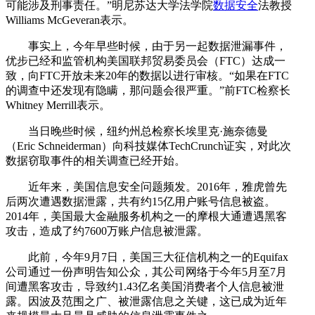
可能涉及刑事责任。”明尼苏达大学法学院
数据安全
法教授
Williams McGeveran表示。
事实上，今年早些时候，由于另一起数据泄漏事件，
优步已经和监管机构美国联邦贸易委员会（FTC）达成一
致，向FTC开放未来20年的数据以进行审核。“如果在FTC
的调查中还发现有隐瞒，那问题会很严重。”前FTC检察长
Whitney Merrill表示。
当日晚些时候，纽约州总检察长埃里克·施奈德曼
（Eric Schneiderman）向科技媒体TechCrunch证实，对此次
数据窃取事件的相关调查已经开始。
近年来，美国信息安全问题频发。2016年，雅虎曾先
后两次遭遇数据泄露，共有约15亿用户账号信息被盗。
2014年，美国最大金融服务机构之一的摩根大通遭遇黑客
攻击，造成了约7600万账户信息被泄露。
此前，今年9月7日，美国三大征信机构之一的Equifax
公司通过一份声明告知公众，其公司网络于今年5月至7月
间遭黑客攻击，导致约1.43亿名美国消费者个人信息被泄
露。因波及范围之广、被泄露信息之关键，这已成为近年