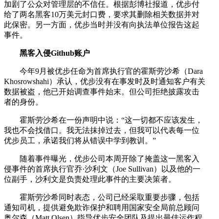
加剧了公众对管理层的不信任。根据彭博社报道，优步付
给了两名黑客10万美元封口费，要求其删除相关数据并对
此保密。另一方面，优步当时并没有向执法单位报告这起
事件。
黑客入侵Github账户
今年9月被优步任命为首席执行官的霍斯劳沙希（Dara
Khosrowshahi）承认，优步没有在事发时及时通知客户有关
数据被盗，他已开始调查事件始末。但公司拒绝披露攻击
者的身份。
霍斯劳沙希在一份声明中说：“这一切都不应该发生，
我也不会找借口。我无法抹掉过去，但我可以代表每一位
优步员工，承诺我们将从错误中学到教训。”
随着事件曝光，优步公司本周开除了掩盖这一黑客入
侵事件的首席执行官乔·沙利文（Joe Sullivan）以及他的一
位副手，沙利文是负责处理此事件的主要决策者。
霍斯劳沙希同时表态，公司已经采取重要步骤，包括
通知司机，提供避免欺诈保护和聘用国家安全局前总顾问
奥尔森（Matt Olsen）指导优步安全团队及提出最佳运作程