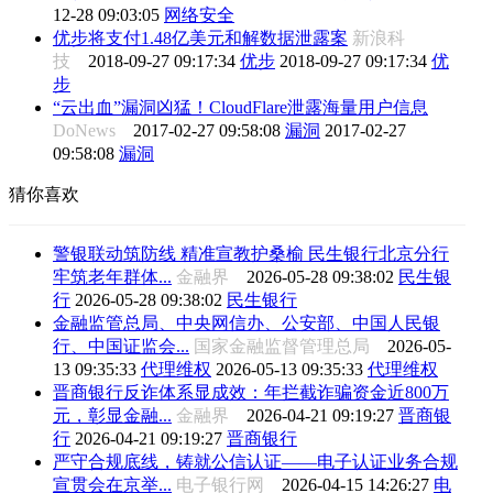
12-28 09:03:05
网络安全
优步将支付1.48亿美元和解数据泄露案
新浪科
技
2018-09-27 09:17:34
优步
2018-09-27 09:17:34
优
步
“云出血”漏洞凶猛！CloudFlare泄露海量用户信息
DoNews
2017-02-27 09:58:08
漏洞
2017-02-27
09:58:08
漏洞
猜你喜欢
警银联动筑防线 精准宣教护桑榆 民生银行北京分行
牢筑老年群体...
金融界
2026-05-28 09:38:02
民生银
行
2026-05-28 09:38:02
民生银行
金融监管总局、中央网信办、公安部、中国人民银
行、中国证监会...
国家金融监督管理总局
2026-05-
13 09:35:33
代理维权
2026-05-13 09:35:33
代理维权
晋商银行反诈体系显成效：年拦截诈骗资金近800万
元，彰显金融...
金融界
2026-04-21 09:19:27
晋商银
行
2026-04-21 09:19:27
晋商银行
严守合规底线，铸就公信认证——电子认证业务合规
宣贯会在京举...
电子银行网
2026-04-15 14:26:27
电