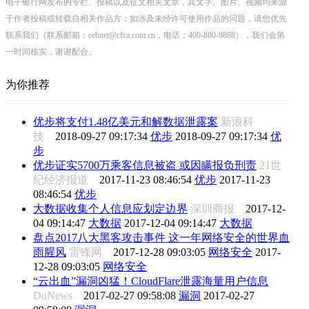
电子银行网发布的专栏、投稿以及征文相关文章，其文字、图片、视频均来源
于作者投稿或转载自相关作品方；如涉及未经许可使用作品的问题，请您优先
联系我们（联系邮箱：cebnet@cfca.com.cn，电话：400-880-9888），我们会第
一时间核实，谢谢配合。
为你推荐
优步将支付1.48亿美元和解数据泄露案
新浪科
技
2018-09-27 09:17:34
优步
2018-09-27 09:17:34
优
步
优步证实5700万乘客信息被盗 或因瞒报负刑责
21世
纪经济报道
2017-11-23 08:46:54
优步
2017-11-23
08:46:54
优步
大数据收集个人信息应划定边界
深圳商报
2017-12-
04 09:14:47
大数据
2017-12-04 09:14:47
大数据
盘点2017八大黑客攻击事件 这一年网络安全的世界血
雨腥风
雷锋网
2017-12-28 09:03:05
网络安全
2017-
12-28 09:03:05
网络安全
“云出血”漏洞凶猛！CloudFlare泄露海量用户信息
DoNews
2017-02-27 09:58:08
漏洞
2017-02-27