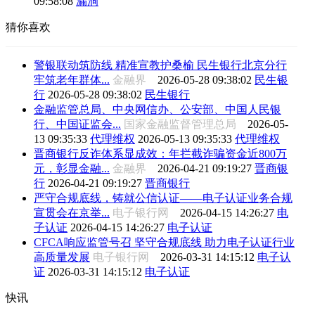
09:58:08
漏洞
猜你喜欢
警银联动筑防线 精准宣教护桑榆 民生银行北京分行
牢筑老年群体...
金融界
2026-05-28 09:38:02
民生银
行
2026-05-28 09:38:02
民生银行
金融监管总局、中央网信办、公安部、中国人民银
行、中国证监会...
国家金融监督管理总局
2026-05-
13 09:35:33
代理维权
2026-05-13 09:35:33
代理维权
晋商银行反诈体系显成效：年拦截诈骗资金近800万
元，彰显金融...
金融界
2026-04-21 09:19:27
晋商银
行
2026-04-21 09:19:27
晋商银行
严守合规底线，铸就公信认证——电子认证业务合规
宣贯会在京举...
电子银行网
2026-04-15 14:26:27
电
子认证
2026-04-15 14:26:27
电子认证
CFCA响应监管号召 坚守合规底线 助力电子认证行业
高质量发展
电子银行网
2026-03-31 14:15:12
电子认
证
2026-03-31 14:15:12
电子认证
快讯