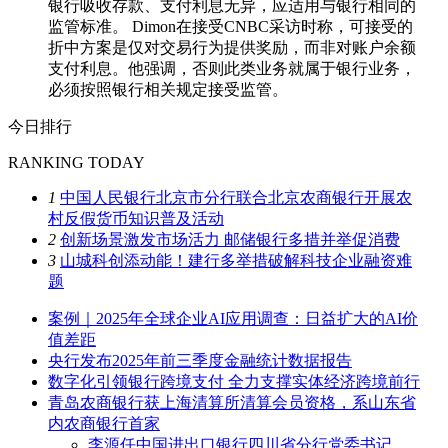
银行吸收存款、支付利息无异，应适用与银行相同的
监管标准。 Dimon在接受CNBC采访时称，可接受的
折中方案是仅对交易行为提供奖励，而非对账户余额
支付利息。他强调，否则此类业务就属于银行业务，
必须按照银行相关规定接受监管。
今日排行
RANKING TODAY
1
中国人民银行北京市分行联合北京农商银行开展农
村反假货币知识普及活动
2
创新场景激发市场活力 邮储银行多措并举促消费
3
山城科创添动能！建行多举措破解科技企业融资难
题
案例｜2025年全球企业AI应用调查：日益扩大的AI价
值差距
央行发布2025年前三季度金融统计数据报告
数字化引领银行跨境支付 全力支撑实体经济跨境前行
青岛农商银行获上海清算所清算会员资格，系山东省
内农商银行首家
李源任中国进出口银行四川省分行党委书记