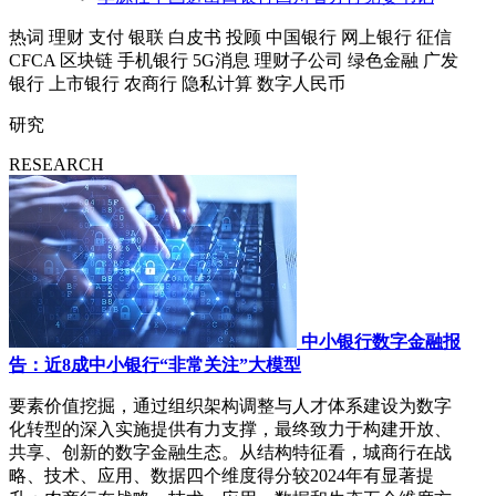
热词
理财
支付
银联
白皮书
投顾
中国银行
网上银行
征信
CFCA
区块链
手机银行
5G消息
理财子公司
绿色金融
广发
银行
上市银行
农商行
隐私计算
数字人民币
研究
RESEARCH
中小银行数字金融报
告：近8成中小银行“非常关注”大模型
要素价值挖掘，通过组织架构调整与人才体系建设为数字
化转型的深入实施提供有力支撑，最终致力于构建开放、
共享、创新的数字金融生态。从结构特征看，城商行在战
略、技术、应用、数据四个维度得分较2024年有显著提