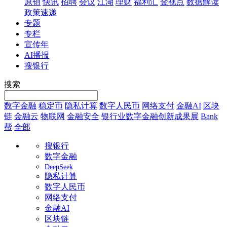
原创
快讯
招聘
会议
江湖
理财
福利汇
金视点
数据解读
政策速递
专题
专栏
宣传年
AI播报
搜银行
搜索
数字金融
稳定币
隐私计算
数字人民币
网络支付
金融AI
区块
链
金融云
物联网
金融安全
银行业数字金融创新成果展
Bank
帮
全部
搜银行
数字金融
DeepSeek
隐私计算
数字人民币
网络支付
金融AI
区块链