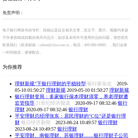
免责声明：
电子银行网发布的专栏、投稿以及征文相关文章，其文字、图片、视频均来源
于作者投稿或转载自相关作品方；如涉及未经许可使用作品的问题，请您优先
联系我们（联系邮箱：cebnet@cfca.com.cn，电话：400-880-9888），我们会第
一时间核实，谢谢配合。
为你推荐
理财新规”下银行理财的平稳转型
银行家杂志
2019-
05-10 01:50:27
理财新规
2019-05-10 01:50:27
理财新规
银行理财变局：多家银行保本理财清零，养老理财遭
监管指导
21世纪经济报道
2020-09-17 08:32:46
银行
理财
2020-09-17 08:32:46
银行理财
平安理财总经理张东：居民理财的“C位”还是银行理
财
每日经济新闻
2023-08-24 10:49:57
银行理财
2023-08-24 10:49:57
银行理财
平安理财、南银理财、苏银理财……银行理财子公司