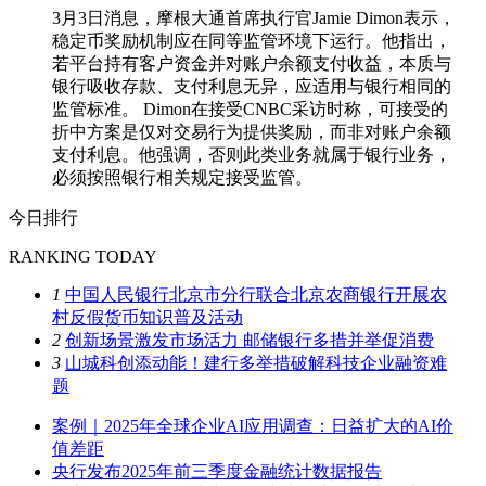
3月3日消息，摩根大通首席执行官Jamie Dimon表示，
稳定币奖励机制应在同等监管环境下运行。他指出，
若平台持有客户资金并对账户余额支付收益，本质与
银行吸收存款、支付利息无异，应适用与银行相同的
监管标准。 Dimon在接受CNBC采访时称，可接受的
折中方案是仅对交易行为提供奖励，而非对账户余额
支付利息。他强调，否则此类业务就属于银行业务，
必须按照银行相关规定接受监管。
今日排行
RANKING TODAY
1
中国人民银行北京市分行联合北京农商银行开展农
村反假货币知识普及活动
2
创新场景激发市场活力 邮储银行多措并举促消费
3
山城科创添动能！建行多举措破解科技企业融资难
题
案例｜2025年全球企业AI应用调查：日益扩大的AI价
值差距
央行发布2025年前三季度金融统计数据报告