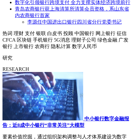
数字化引领银行跨境支付 全力支撑实体经济跨境前行
青岛农商银行获上海清算所清算会员资格，系山东省
内农商银行首家
李源任中国进出口银行四川省分行党委书记
热词
理财
支付
银联
白皮书
投顾
中国银行
网上银行
征信
CFCA
区块链
手机银行
5G消息
理财子公司
绿色金融
广发
银行
上市银行
农商行
隐私计算
数字人民币
研究
RESEARCH
中小银行数字金融报
告：近8成中小银行“非常关注”大模型
要素价值挖掘，通过组织架构调整与人才体系建设为数字