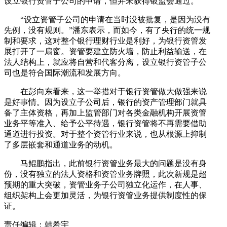
设立银行资管子公司的申请，但并未获得银监会通过。
“设立资管子公司的申请在当时没被批复，是因为没有
先例，没有规则。”潘东表示，而如今，有了央行的统一规
制和要求，这对整个银行理财行业是利好，为银行资管发
展打开了一扇窗。资管要建立防火墙，防止利益输送，在
法人结构上，就应将自营和代客分离，设立银行资管子公
司也是符合国际潮流和发展方向。
在彭向东看来，这一举措对于银行资管做大做强来说
是好事情。因为设立子公司后，银行的资产管理部门就具
备了主体资格，再加上监管部门对各类金融机构开展资管
业务平等准入、给予公平待遇，银行资管将不再需要借助
通道进行投资。对于整个资管行业来说，也从根源上抑制
了多层嵌套和通道业务的动机。
马鲲鹏指出，此前银行资管业务最大的问题是没有身
份，没有独立的法人资格和资管业务牌照，此次新规是超
预期的重大突破，资管业务子公司独立化运作，在人事、
组织架构上会更加灵活，为银行资管业务提供制度性的保
证。
责任编辑：韩希宇