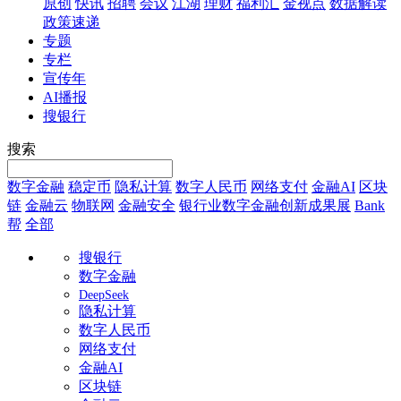
原创
快讯
招聘
会议
江湖
理财
福利汇
金视点
数据解读
政策速递
专题
专栏
宣传年
AI播报
搜银行
搜索
数字金融
稳定币
隐私计算
数字人民币
网络支付
金融AI
区块
链
金融云
物联网
金融安全
银行业数字金融创新成果展
Bank
帮
全部
搜银行
数字金融
DeepSeek
隐私计算
数字人民币
网络支付
金融AI
区块链