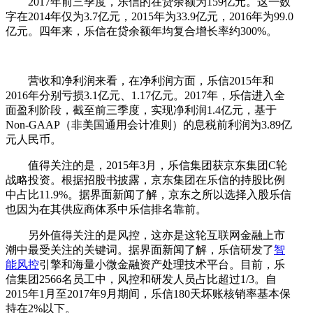
2017年前三季度，乐信的在贷余额为159亿元。这一数
字在2014年仅为3.7亿元，2015年为33.9亿元，2016年为99.0
亿元。四年来，乐信在贷余额年均复合增长率约300%。
营收和净利润来看，在净利润方面，乐信2015年和
2016年分别亏损3.1亿元、1.17亿元。2017年，乐信进入全
面盈利阶段，截至前三季度，实现净利润1.4亿元，基于
Non-GAAP（非美国通用会计准则）的息税前利润为3.89亿
元人民币。
值得关注的是，2015年3月，乐信集团获京东集团C轮
战略投资。根据招股书披露，京东集团在乐信的持股比例
中占比11.9%。据界面新闻了解，京东之所以选择入股乐信
也因为在其供应商体系中乐信排名靠前。
另外值得关注的是风控，这亦是这轮互联网金融上市
潮中最受关注的关键词。据界面新闻了解，乐信研发了
智
能风控
引擎和海量小微金融资产处理技术平台。目前，乐
信集团2566名员工中，风控和研发人员占比超过1/3。自
2015年1月至2017年9月期间，乐信180天坏账核销率基本保
持在2%以下。