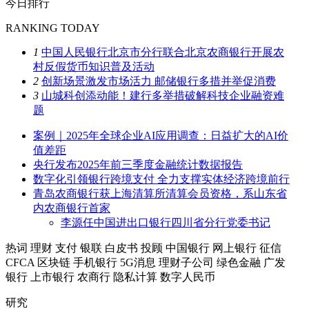
今日排行
RANKING TODAY
1
中国人民银行北京市分行联合北京农商银行开展农
村反假货币知识普及活动
2
创新场景激发市场活力 邮储银行多措并举促消费
3
山城科创添动能！建行多举措破解科技企业融资难
题
案例｜2025年全球企业AI应用调查：日益扩大的AI价
值差距
央行发布2025年前三季度金融统计数据报告
数字化引领银行跨境支付 全力支撑实体经济跨境前行
青岛农商银行获上海清算所清算会员资格，系山东省
内农商银行首家
李源任中国进出口银行四川省分行党委书记
热词
理财
支付
银联
白皮书
投顾
中国银行
网上银行
征信
CFCA
区块链
手机银行
5G消息
理财子公司
绿色金融
广发
银行
上市银行
农商行
隐私计算
数字人民币
研究