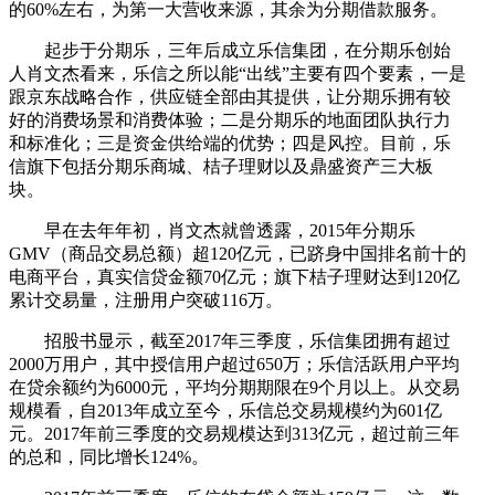
的60%左右，为第一大营收来源，其余为分期借款服务。
起步于分期乐，三年后成立乐信集团，在分期乐创始
人肖文杰看来，乐信之所以能“出线”主要有四个要素，一是
跟京东战略合作，供应链全部由其提供，让分期乐拥有较
好的消费场景和消费体验；二是分期乐的地面团队执行力
和标准化；三是资金供给端的优势；四是风控。目前，乐
信旗下包括分期乐商城、桔子理财以及鼎盛资产三大板
块。
早在去年年初，肖文杰就曾透露，2015年分期乐
GMV（商品交易总额）超120亿元，已跻身中国排名前十的
电商平台，真实信贷金额70亿元；旗下桔子理财达到120亿
累计交易量，注册用户突破116万。
招股书显示，截至2017年三季度，乐信集团拥有超过
2000万用户，其中授信用户超过650万；乐信活跃用户平均
在贷余额约为6000元，平均分期期限在9个月以上。从交易
规模看，自2013年成立至今，乐信总交易规模约为601亿
元。2017年前三季度的交易规模达到313亿元，超过前三年
的总和，同比增长124%。