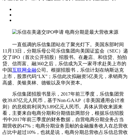
一直低调的乐信集团站在了聚光灯下。美国东部时间
11月13日，分期乐母公司乐信集团向美国证监会（SEC）递
交了IPO（首次公开招股）招股书。在趣店、和信贷、拍拍
贷、信而富、融360之后，乐信成为又一家寻求赴美上市的
中国
互联网金融
公司。根据招股书，乐信计划在纳斯达克
上市，股票代码“LX”；乐信此次拟融资5亿美元，承销商为
高盛、美银美林、德银以及华兴资本。
乐信集团招股书显示，2017年前三季度，乐信集团营
收39.87亿元人民币，基于Non-GAAP（非美国通用会计准
则）的息税前利润为3.89亿元人民币。具体从营收来源来
看，主要来自电商分期和分期借款两部分，根据乐信招股
书中2017年前三季度的财务数据，自营电商分期业务占当
期营收的47%；电商分期业务贡献的金融服务收入在总营收
占比中超过10%，也就是说，电商分期总营收占乐信总营收