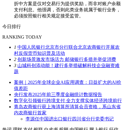
折中方案是仅对交易行为提供奖励，而非对账户余额
支付利息。他强调，否则此类业务就属于银行业务，
必须按照银行相关规定接受监管。
今日排行
RANKING TODAY
1
中国人民银行北京市分行联合北京农商银行开展农
村反假货币知识普及活动
2
创新场景激发市场活力 邮储银行多措并举促消费
3
山城科创添动能！建行多举措破解科技企业融资难
题
案例｜2025年全球企业AI应用调查：日益扩大的AI价
值差距
央行发布2025年前三季度金融统计数据报告
数字化引领银行跨境支付 全力支撑实体经济跨境前行
青岛农商银行获上海清算所清算会员资格，系山东省
内农商银行首家
李源任中国进出口银行四川省分行党委书记
热词
理财
支付
银联
白皮书
投顾
中国银行
网上银行
征信