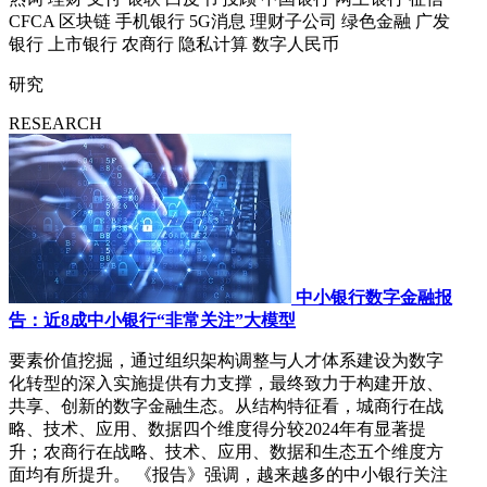
CFCA
区块链
手机银行
5G消息
理财子公司
绿色金融
广发
银行
上市银行
农商行
隐私计算
数字人民币
研究
RESEARCH
中小银行数字金融报
告：近8成中小银行“非常关注”大模型
要素价值挖掘，通过组织架构调整与人才体系建设为数字
化转型的深入实施提供有力支撑，最终致力于构建开放、
共享、创新的数字金融生态。从结构特征看，城商行在战
略、技术、应用、数据四个维度得分较2024年有显著提
升；农商行在战略、技术、应用、数据和生态五个维度方
面均有所提升。 《报告》强调，越来越多的中小银行关注