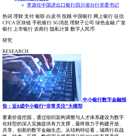
李源任中国进出口银行四川省分行党委书记
热词
理财
支付
银联
白皮书
投顾
中国银行
网上银行
征信
CFCA
区块链
手机银行
5G消息
理财子公司
绿色金融
广发
银行
上市银行
农商行
隐私计算
数字人民币
研究
RESEARCH
中小银行数字金融报
告：近8成中小银行“非常关注”大模型
要素价值挖掘，通过组织架构调整与人才体系建设为数字
化转型的深入实施提供有力支撑，最终致力于构建开放、
共享、创新的数字金融生态。从结构特征看，城商行在战