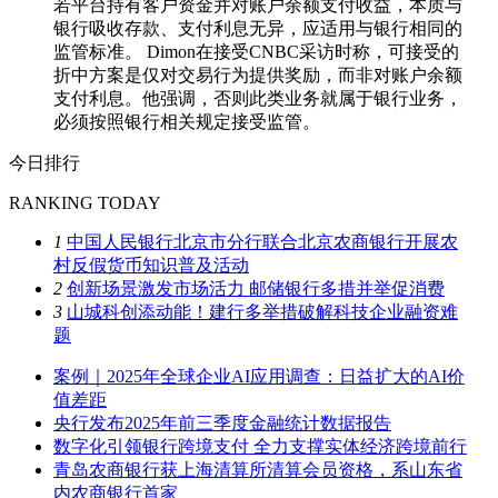
若平台持有客户资金并对账户余额支付收益，本质与
银行吸收存款、支付利息无异，应适用与银行相同的
监管标准。 Dimon在接受CNBC采访时称，可接受的
折中方案是仅对交易行为提供奖励，而非对账户余额
支付利息。他强调，否则此类业务就属于银行业务，
必须按照银行相关规定接受监管。
今日排行
RANKING TODAY
1
中国人民银行北京市分行联合北京农商银行开展农
村反假货币知识普及活动
2
创新场景激发市场活力 邮储银行多措并举促消费
3
山城科创添动能！建行多举措破解科技企业融资难
题
案例｜2025年全球企业AI应用调查：日益扩大的AI价
值差距
央行发布2025年前三季度金融统计数据报告
数字化引领银行跨境支付 全力支撑实体经济跨境前行
青岛农商银行获上海清算所清算会员资格，系山东省
内农商银行首家