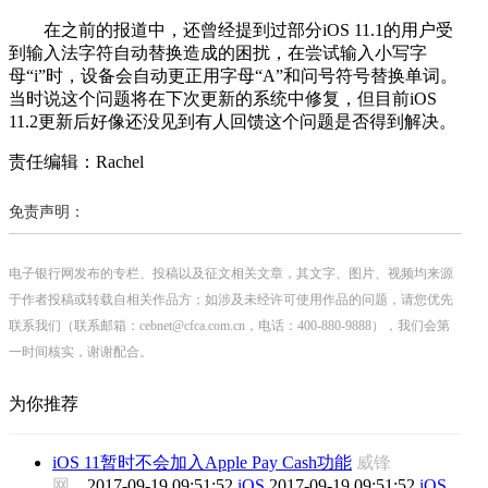
在之前的报道中，还曾经提到过部分iOS 11.1的用户受
到输入法字符自动替换造成的困扰，在尝试输入小写字
母“i”时，设备会自动更正用字母“A”和问号符号替换单词。
当时说这个问题将在下次更新的系统中修复，但目前iOS
11.2更新后好像还没见到有人回馈这个问题是否得到解决。
责任编辑：Rachel
免责声明：
电子银行网发布的专栏、投稿以及征文相关文章，其文字、图片、视频均来源
于作者投稿或转载自相关作品方；如涉及未经许可使用作品的问题，请您优先
联系我们（联系邮箱：cebnet@cfca.com.cn，电话：400-880-9888），我们会第
一时间核实，谢谢配合。
为你推荐
iOS 11暂时不会加入Apple Pay Cash功能
威锋
网
2017-09-19 09:51:52
iOS
2017-09-19 09:51:52
iOS