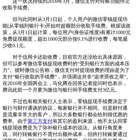
这一状况持续到2016年3月，微信支付对转账功能停止
收取手续费。
但与此同时从3月1日起，个人用户的微信零钱提现功
能(从零钱到银行卡)开始对超额部分收取手续费。根据该政
策，从3月1日起计算，每位用户(身份证维度)有累计1000元
免费提现额度，超出1000元部分按0.1%进行收费，每笔最
少收0.1元。
对于信用卡还款收费，目前官方还没给出具体原因，
但可以参考微信零钱提现收费时的“受到银行方面的成本压
力”。彼时微信公告称，微信支付对提现收费的理由是为了
支付“银行收取的手续费”，并强调这并非“追求营收之举”。
在2016年全国两会上，马化腾在回答记者提问时也表示，
腾讯此前一个月要为微信与银行间手续费支付3亿元。
不过也有相关银行人士表示，零钱提现手续费决定于
银行与财付通谈的协议，每家银行并不相同。但是财付通
是流量非常大的客户，所以大多数银行都会给到很优惠的
费率。由于
第三方支付
有其它的盈利来源，他不太认同零
钱提现收费是为了弥补银行成本的说法。从银行角度来
说，同行转账银行不需付出额外成本，但跨行转账要通过