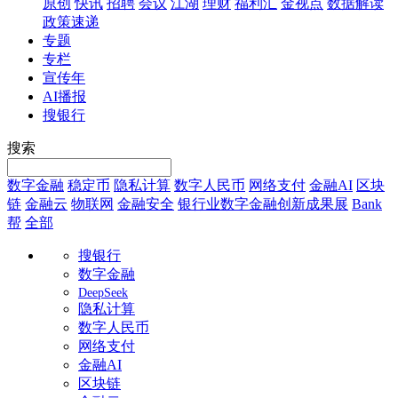
原创
快讯
招聘
会议
江湖
理财
福利汇
金视点
数据解读
政策速递
专题
专栏
宣传年
AI播报
搜银行
搜索
数字金融
稳定币
隐私计算
数字人民币
网络支付
金融AI
区块
链
金融云
物联网
金融安全
银行业数字金融创新成果展
Bank
帮
全部
搜银行
数字金融
DeepSeek
隐私计算
数字人民币
网络支付
金融AI
区块链