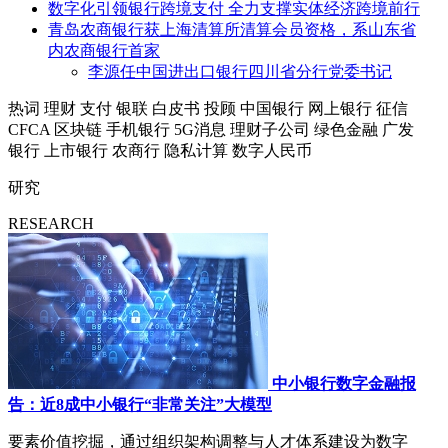
数字化引领银行跨境支付 全力支撑实体经济跨境前行
青岛农商银行获上海清算所清算会员资格，系山东省
内农商银行首家
李源任中国进出口银行四川省分行党委书记
热词
理财
支付
银联
白皮书
投顾
中国银行
网上银行
征信
CFCA
区块链
手机银行
5G消息
理财子公司
绿色金融
广发
银行
上市银行
农商行
隐私计算
数字人民币
研究
RESEARCH
中小银行数字金融报
告：近8成中小银行“非常关注”大模型
要素价值挖掘，通过组织架构调整与人才体系建设为数字