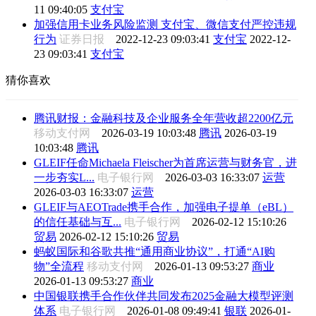
11 09:40:05
支付宝
加强信用卡业务风险监测 支付宝、微信支付严控违规
行为
证券日报
2022-12-23 09:03:41
支付宝
2022-12-
23 09:03:41
支付宝
猜你喜欢
腾讯财报：金融科技及企业服务全年营收超2200亿元
移动支付网
2026-03-19 10:03:48
腾讯
2026-03-19
10:03:48
腾讯
GLEIF任命Michaela Fleischer为首席运营与财务官，进
一步夯实L...
电子银行网
2026-03-03 16:33:07
运营
2026-03-03 16:33:07
运营
GLEIF与AEOTrade携手合作，加强电子提单（eBL）
的信任基础与互...
电子银行网
2026-02-12 15:10:26
贸易
2026-02-12 15:10:26
贸易
蚂蚁国际和谷歌共推“通用商业协议”，打通“AI购
物”全流程
移动支付网
2026-01-13 09:53:27
商业
2026-01-13 09:53:27
商业
中国银联携手合作伙伴共同发布2025金融大模型评测
体系
电子银行网
2026-01-08 09:49:41
银联
2026-01-