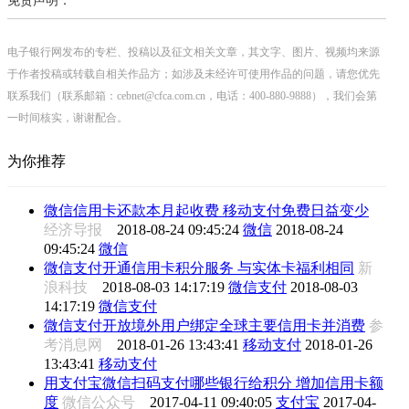
免责声明：
电子银行网发布的专栏、投稿以及征文相关文章，其文字、图片、视频均来源
于作者投稿或转载自相关作品方；如涉及未经许可使用作品的问题，请您优先
联系我们（联系邮箱：cebnet@cfca.com.cn，电话：400-880-9888），我们会第
一时间核实，谢谢配合。
为你推荐
微信信用卡还款本月起收费 移动支付免费日益变少
经济导报
2018-08-24 09:45:24
微信
2018-08-24
09:45:24
微信
微信支付开通信用卡积分服务 与实体卡福利相同
新
浪科技
2018-08-03 14:17:19
微信支付
2018-08-03
14:17:19
微信支付
微信支付开放境外用户绑定全球主要信用卡并消费
参
考消息网
2018-01-26 13:43:41
移动支付
2018-01-26
13:43:41
移动支付
用支付宝微信扫码支付哪些银行给积分 增加信用卡额
度
微信公众号
2017-04-11 09:40:05
支付宝
2017-04-