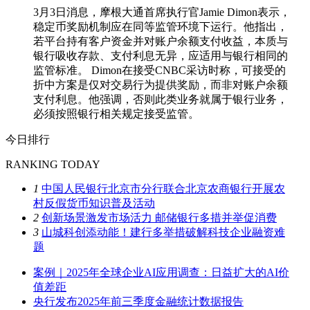
3月3日消息，摩根大通首席执行官Jamie Dimon表示，
稳定币奖励机制应在同等监管环境下运行。他指出，
若平台持有客户资金并对账户余额支付收益，本质与
银行吸收存款、支付利息无异，应适用与银行相同的
监管标准。 Dimon在接受CNBC采访时称，可接受的
折中方案是仅对交易行为提供奖励，而非对账户余额
支付利息。他强调，否则此类业务就属于银行业务，
必须按照银行相关规定接受监管。
今日排行
RANKING TODAY
1
中国人民银行北京市分行联合北京农商银行开展农
村反假货币知识普及活动
2
创新场景激发市场活力 邮储银行多措并举促消费
3
山城科创添动能！建行多举措破解科技企业融资难
题
案例｜2025年全球企业AI应用调查：日益扩大的AI价
值差距
央行发布2025年前三季度金融统计数据报告