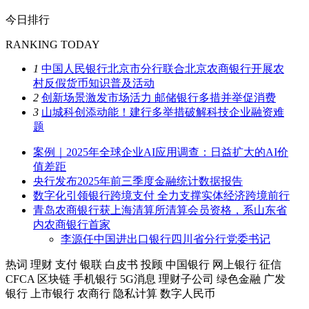
今日排行
RANKING TODAY
1
中国人民银行北京市分行联合北京农商银行开展农
村反假货币知识普及活动
2
创新场景激发市场活力 邮储银行多措并举促消费
3
山城科创添动能！建行多举措破解科技企业融资难
题
案例｜2025年全球企业AI应用调查：日益扩大的AI价
值差距
央行发布2025年前三季度金融统计数据报告
数字化引领银行跨境支付 全力支撑实体经济跨境前行
青岛农商银行获上海清算所清算会员资格，系山东省
内农商银行首家
李源任中国进出口银行四川省分行党委书记
热词
理财
支付
银联
白皮书
投顾
中国银行
网上银行
征信
CFCA
区块链
手机银行
5G消息
理财子公司
绿色金融
广发
银行
上市银行
农商行
隐私计算
数字人民币