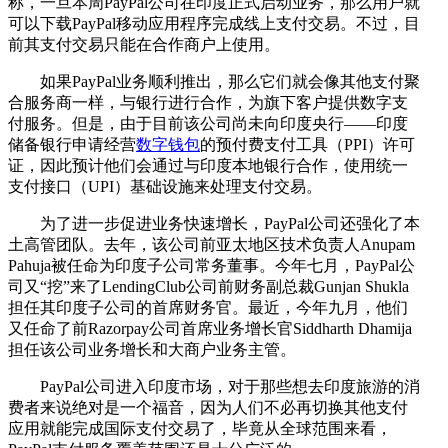
称，一旦本周PayPal公司在印度正式启动业务，那么用户就
可以下载PayPal移动应用程序完成线上支付交易。不过，目
前其支付交易只能在合作商户上使用。
如果PayPal业务顺利推出，那么它们就会像其他支付聚
合服务商一样，与银行进行合作，为旗下客户提供数字支
付服务。但是，由于目前该公司尚未向印度央行——印度
储备银行申请经营
数字钱包
的预付费支付工具（PPI）许可
证，因此预计他们会通过与印度本地银行合作，使用统一
支付接口（UPI）基础设施来处理支付交易。
为了进一步促进业务快速增长，PayPal公司还强化了本
土高管团队。去年，该公司前亚太地区技术负责人Anupam
Pahuja被任命为印度子公司常务董事。今年七月，PayPal公
司又“挖”来了LendingClub公司前财务副总裁Gunjan Shukla
担任其印度子公司的首席财务官。最近，今年九月，他们
又任命了前Razorpay公司首席业务增长官Siddharth Dhamija
担任该公司业务增长和大商户业务主管。
PayPal公司进入印度市场，对于那些想去印度旅游的消
费者来说绝对是一个福音，因为人们不必再切换其他支付
应用就能完成国际支付交易了，毕竟从全球范围来看，