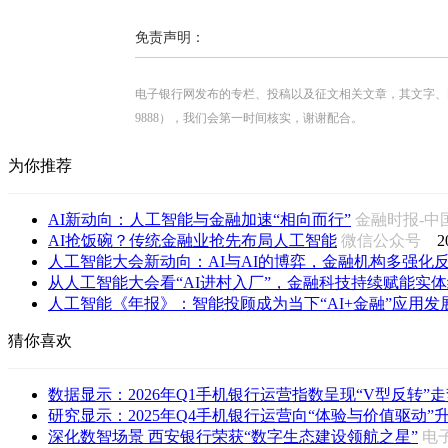
免责声明：
电子银行网发布的专栏、投稿以及征文相关文章，其文字、图片、视
9888），我们会第一时间核实，谢谢配合。
为你推荐
AI新动向：人工智能与金融加速“相向而行”
金融时报-
AI抢饭碗？传统金融业抢先布局人工智能
微信公众号
2
人工智能大会新动向：AI与AI的博弈，金融机构多强化反欺
从人工智能大会看“AI进村入厂”，金融科技持续赋能实
人工智能《年报》：智能投顾成为当下“AI+金融”应用发
猜你喜欢
数据显示：2026年Q1手机银行运营指数呈现“V型反转”走势 
研究显示：2025年Q4手机银行运营向“体验与价值驱动”
深化数智场景 西安银行荣获“数字生态建设领航之星”
电