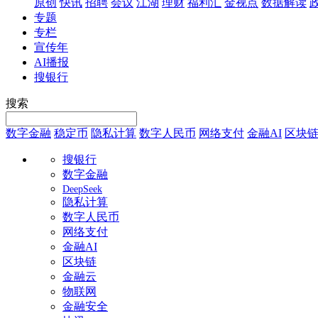
原创
快讯
招聘
会议
江湖
理财
福利汇
金视点
数据解读
专题
专栏
宣传年
AI播报
搜银行
搜索
数字金融
稳定币
隐私计算
数字人民币
网络支付
金融AI
区块
搜银行
数字金融
DeepSeek
隐私计算
数字人民币
网络支付
金融AI
区块链
金融云
物联网
金融安全