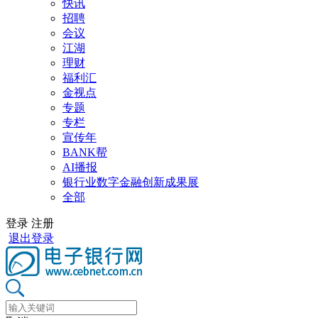
快讯
招聘
会议
江湖
理财
福利汇
金视点
专题
专栏
宣传年
BANK帮
AI播报
银行业数字金融创新成果展
全部
登录
注册
退出登录