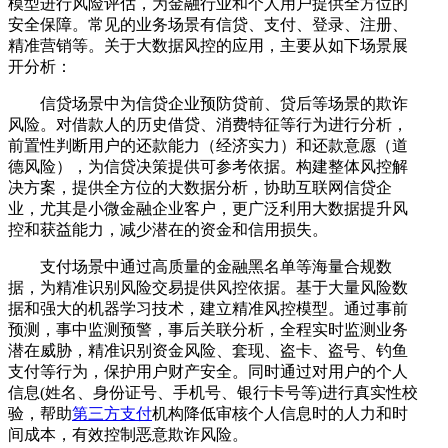
模型进行风险评估，为金融行业和个人用户提供全方位的
安全保障。常见的业务场景有信贷、支付、登录、注册、
精准营销等。关于大数据风控的应用，主要从如下场景展
开分析：
信贷场景中为信贷企业预防贷前、贷后等场景的欺诈
风险。对借款人的历史借贷、消费特征等行为进行分析，
前置性判断用户的还款能力（经济实力）和还款意愿（道
德风险），为信贷决策提供可参考依据。构建整体风控解
决方案，提供全方位的大数据分析，协助互联网信贷企
业，尤其是小微金融企业客户，更广泛利用大数据提升风
控和获益能力，减少潜在的资金和信用损失。
支付场景中通过高质量的金融黑名单等海量合规数
据，为精准识别风险交易提供风控依据。基于大量风险数
据和强大的机器学习技术，建立精准风控模型。通过事前
预测，事中监测预警，事后关联分析，全程实时监测业务
潜在威胁，精准识别资金风险、套现、盗卡、盗号、钓鱼
支付等行为，保护用户财产安全。同时通过对用户的个人
信息(姓名、身份证号、手机号、银行卡号等)进行真实性校
验，帮助
第三方支付
机构降低审核个人信息时的人力和时
间成本，有效控制恶意欺诈风险。