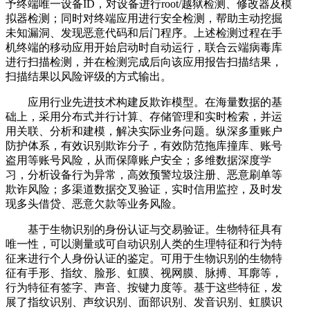
予终端唯一设备ID，对设备进行root/越狱检测、修改器及模
拟器检测；同时对终端应用进行安全检测，帮助主动挖掘
未知漏洞、发现恶意代码和后门程序。上述检测过程在手
机终端的移动应用开始启动时自动运行，联合云端病毒库
进行扫描检测，并在检测完成后向该应用报告扫描结果，
扫描结果以风险评级的方式输出。
应用行业先进技术构建反欺诈模型。在海量数据的基
础上，采用分布式并行计算、存储管理和实时检索，并运
用关联、分析和建模，解决实际业务问题。纵深多重账户
防护体系，有效识别欺诈分子，有效防范拖库撞库、账号
盗用等账号风险，从而保障账户安全；多维数据深度学
习，分析设备行为异常，高效预警垃圾注册、恶意刷单等
欺诈风险；多渠道数据交叉验证，实时信用监控，及时发
现多头借贷、恶意欠款等业务风险。
基于生物识别的身份认证与交易验证。生物特征具有
唯一性，可以测量或可自动识别人类的生理特征和行为特
征来进行个人身份认证的鉴定。可用于生物识别的生物特
征有手形、指纹、脸形、虹膜、视网膜、脉搏、耳廓等，
行为特征有签字、声音、按键力度等。基于这些特征，发
展了指纹识别、声纹识别、面部识别、发音识别、虹膜识