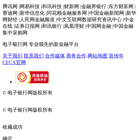
腾讯网 |网易科技 |和讯科技 |财新网 |金融界银行 |东方财富网 |
赛迪网 |新华信息化 |同花顺金融服务网 |中国金融新闻网 |新华
网财经 |人民网金融频道 |中文互联网数据研究资讯中心 |中金
在线 |证券日报网 |和讯银行 |凤凰理财 |中国网金融 |中国金融
集中采购网
电子银行网
专业领先的新金融平台
关于我们
联系我们
合作媒体
商务合作
网站地图
宣传年
CFCA官网
© 电子银行网版权所有
京ICP备05045998号-2
京公网安备
11010202009082
© 电子银行网版权所有
京ICP备05045998号-2
京公网安备
11010202009082
收藏成功
确定