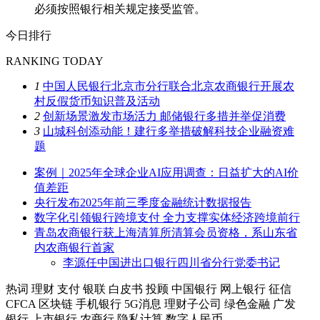
必须按照银行相关规定接受监管。
今日排行
RANKING TODAY
1
中国人民银行北京市分行联合北京农商银行开展农
村反假货币知识普及活动
2
创新场景激发市场活力 邮储银行多措并举促消费
3
山城科创添动能！建行多举措破解科技企业融资难
题
案例｜2025年全球企业AI应用调查：日益扩大的AI价
值差距
央行发布2025年前三季度金融统计数据报告
数字化引领银行跨境支付 全力支撑实体经济跨境前行
青岛农商银行获上海清算所清算会员资格，系山东省
内农商银行首家
李源任中国进出口银行四川省分行党委书记
热词
理财
支付
银联
白皮书
投顾
中国银行
网上银行
征信
CFCA
区块链
手机银行
5G消息
理财子公司
绿色金融
广发
银行
上市银行
农商行
隐私计算
数字人民币