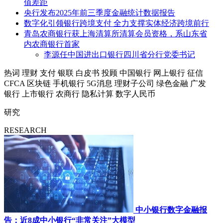
值差距
央行发布2025年前三季度金融统计数据报告
数字化引领银行跨境支付 全力支撑实体经济跨境前行
青岛农商银行获上海清算所清算会员资格，系山东省
内农商银行首家
李源任中国进出口银行四川省分行党委书记
热词
理财
支付
银联
白皮书
投顾
中国银行
网上银行
征信
CFCA
区块链
手机银行
5G消息
理财子公司
绿色金融
广发
银行
上市银行
农商行
隐私计算
数字人民币
研究
RESEARCH
中小银行数字金融报
告：近8成中小银行“非常关注”大模型