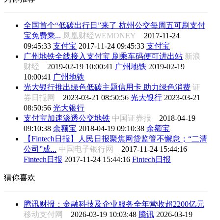
全国首个“低碳出行日”来了 杭州公交每周五可刷支付
宝免费乘...
凤凰财经WEMONEY
2017-11-24
09:45:33
支付宝
2017-11-24 09:45:33
支付宝
广州地铁全线接入支付宝 刷乘车码便可进出站
新浪
财经
2019-02-19 10:00:41
广州地铁
2019-02-19
10:00:41
广州地铁
光大银行推出绿色低碳主题信用卡 助力绿色消费
证
券日报网
2023-03-21 08:50:56
光大银行
2023-03-21
08:50:56
光大银行
支付宝加速渗透公交地铁
中国证券报
2018-04-19
09:10:38
余额宝
2018-04-19 09:10:38
余额宝
【Fintech日报】人民日报聚焦网贷监管不懈怠；“二清
公司”成...
中国电子银行网
2017-11-24 15:44:16
Fintech日报
2017-11-24 15:44:16
Fintech日报
猜你喜欢
腾讯财报：金融科技及企业服务全年营收超2200亿元
移动支付网
2026-03-19 10:03:48
腾讯
2026-03-19