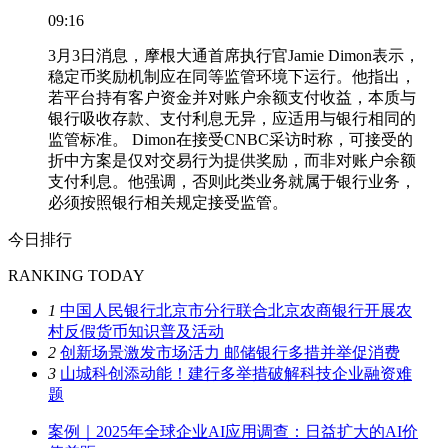
09:16
3月3日消息，摩根大通首席执行官Jamie Dimon表示，
稳定币奖励机制应在同等监管环境下运行。他指出，
若平台持有客户资金并对账户余额支付收益，本质与
银行吸收存款、支付利息无异，应适用与银行相同的
监管标准。 Dimon在接受CNBC采访时称，可接受的
折中方案是仅对交易行为提供奖励，而非对账户余额
支付利息。他强调，否则此类业务就属于银行业务，
必须按照银行相关规定接受监管。
今日排行
RANKING TODAY
1
中国人民银行北京市分行联合北京农商银行开展农
村反假货币知识普及活动
2
创新场景激发市场活力 邮储银行多措并举促消费
3
山城科创添动能！建行多举措破解科技企业融资难
题
案例｜2025年全球企业AI应用调查：日益扩大的AI价