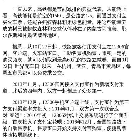
一直以来，高铁都是节能减排的典型代表。从能耗上
看，高铁能耗是航空的1/40，是公路的1/5。而通过支付宝
买火车票，还能在蚂蚁森林积累绿色能量。用这些能量养
成的树已被蚂蚁森林和公益伙伴种在了内蒙古阿拉善、鄂
尔多斯和甘肃武威等地区。
据悉，从10月27日起，铁路旅客使用支付宝在12306官
网、客户端、火车站窗口、自助售票机购票，累积一定的
购买频次，就可以领取到最高60元的铁路立减券。而自9月
22日“世界无车日”以来，在杭州、武汉、青岛市黄岛区，每
周五市民都可以免费乘公交。
2013年11月，12306官网接入支付宝作为新增支付渠
道，此后的四年内，双方一起创造了众多第一。
2013年12月，12306手机客户端上线，支付宝作为第三
方支付渠道率先接入；2014年1月，双方第一次联合应
对“春运”；2016年初，12306对线上交易系统进行了全面升
级，首次接入了支付宝花呗；2016年12月，全国铁路线下
的自助售票机、售票窗口开始支持支付宝购票，便捷购票
体验拓展到线下。