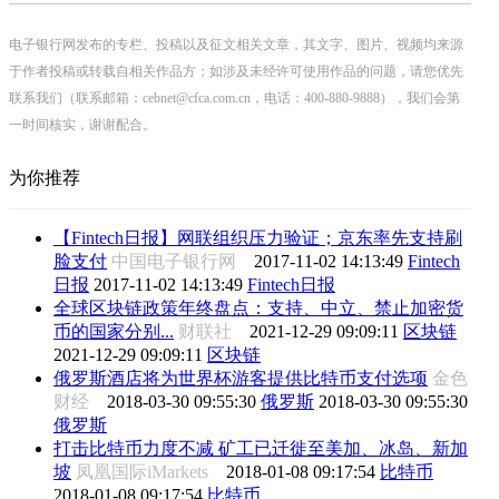
电子银行网发布的专栏、投稿以及征文相关文章，其文字、图片、视频均来源
于作者投稿或转载自相关作品方；如涉及未经许可使用作品的问题，请您优先
联系我们（联系邮箱：cebnet@cfca.com.cn，电话：400-880-9888），我们会第
一时间核实，谢谢配合。
为你推荐
【Fintech日报】网联组织压力验证；京东率先支持刷
脸支付
中国电子银行网
2017-11-02 14:13:49
Fintech
日报
2017-11-02 14:13:49
Fintech日报
全球区块链政策年终盘点：支持、中立、禁止加密货
币的国家分别...
财联社
2021-12-29 09:09:11
区块链
2021-12-29 09:09:11
区块链
俄罗斯酒店将为世界杯游客提供比特币支付选项
金色
财经
2018-03-30 09:55:30
俄罗斯
2018-03-30 09:55:30
俄罗斯
打击比特币力度不减 矿工已迁徙至美加、冰岛、新加
坡
凤凰国际iMarkets
2018-01-08 09:17:54
比特币
2018-01-08 09:17:54
比特币