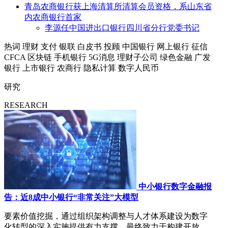
青岛农商银行获上海清算所清算会员资格，系山东省
内农商银行首家
李源任中国进出口银行四川省分行党委书记
热词
理财
支付
银联
白皮书
投顾
中国银行
网上银行
征信
CFCA
区块链
手机银行
5G消息
理财子公司
绿色金融
广发
银行
上市银行
农商行
隐私计算
数字人民币
研究
RESEARCH
中小银行数字金融报
告：近8成中小银行“非常关注”大模型
要素价值挖掘，通过组织架构调整与人才体系建设为数字
化转型的深入实施提供有力支撑，最终致力于构建开放、