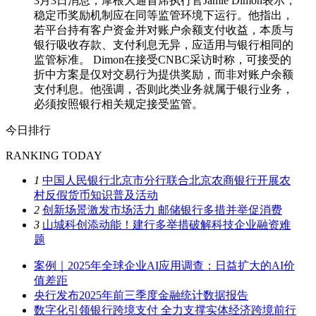
3月3日消息，摩根大通首席执行官Jamie Dimon表示，
稳定币奖励机制应在同等监管环境下运行。他指出，
若平台持有客户资金并对账户余额支付收益，本质与
银行吸收存款、支付利息无异，应适用与银行相同的
监管标准。 Dimon在接受CNBC采访时称，可接受的
折中方案是仅对交易行为提供奖励，而非对账户余额
支付利息。他强调，否则此类业务就属于银行业务，
必须按照银行相关规定接受监管。
今日排行
RANKING TODAY
1
中国人民银行北京市分行联合北京农商银行开展农
村反假货币知识普及活动
2
创新场景激发市场活力 邮储银行多措并举促消费
3
山城科创添动能！建行多举措破解科技企业融资难
题
案例｜2025年全球企业AI应用调查：日益扩大的AI价
值差距
央行发布2025年前三季度金融统计数据报告
数字化引领银行跨境支付 全力支撑实体经济跨境前行