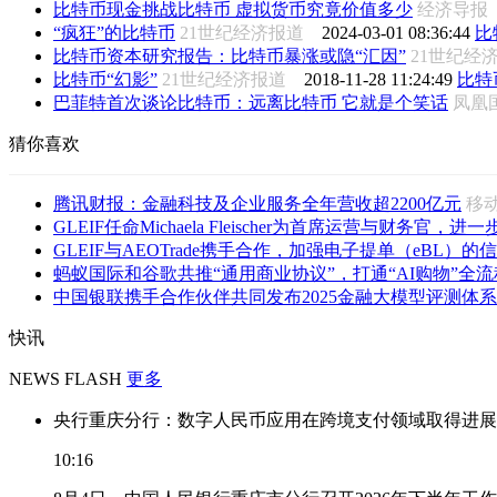
比特币现金挑战比特币 虚拟货币究竟价值多少
经济导
“疯狂”的比特币
21世纪经济报道
2024-03-01 08:36:44
比
比特币资本研究报告：比特币暴涨或隐“汇因”
21世纪
比特币“幻影”
21世纪经济报道
2018-11-28 11:24:49
比特
巴菲特首次谈论比特币：远离比特币 它就是个笑话
凤凰国
猜你喜欢
腾讯财报：金融科技及企业服务全年营收超2200亿元
移
GLEIF任命Michaela Fleischer为首席运营与财务官，进一步
GLEIF与AEOTrade携手合作，加强电子提单（eBL）的信
蚂蚁国际和谷歌共推“通用商业协议”，打通“AI购物”全流
中国银联携手合作伙伴共同发布2025金融大模型评测体系
快讯
NEWS FLASH
更多
央行重庆分行：数字人民币应用在跨境支付领域取得进展
10:16