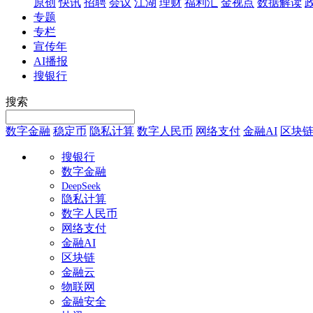
原创
快讯
招聘
会议
江湖
理财
福利汇
金视点
数据解读
专题
专栏
宣传年
AI播报
搜银行
搜索
数字金融
稳定币
隐私计算
数字人民币
网络支付
金融AI
区块
搜银行
数字金融
DeepSeek
隐私计算
数字人民币
网络支付
金融AI
区块链
金融云
物联网
金融安全