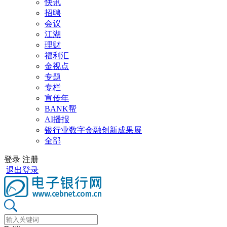
快讯
招聘
会议
江湖
理财
福利汇
金视点
专题
专栏
宣传年
BANK帮
AI播报
银行业数字金融创新成果展
全部
登录
注册
退出登录