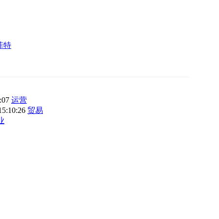
菲特
3:07
运营
15:10:26
贸易
业