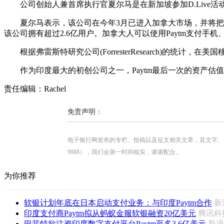
公司创始人兼首席执行官夏尔马是在新加坡参加D.Live
夏尔马表示，该公司在今年3月已进入加拿大市场，并将把这
该公司拥有超过2.6亿用户。加拿大人可以使用Paytm支付
根据弗雷斯特研究公司(ForresterResearch)的统计，
作为印度最大的初创公司之一，Paytm最后一次的资产估值
责任编辑：Rachel
免责声明：
电子银行网发布的专栏、投稿以及征文相关文章，其文字、图片、视
9888），我们会第一时间核实，谢谢配合。
为你推荐
软银计划年底在日本启动支付业务：与印度Paytm合作
新
印度支付商Paytm拟从蚂蚁金服软银融资20亿美元
腾讯
巴菲特欲注资印度数字支付平台Paytm至多3.6亿美元
新