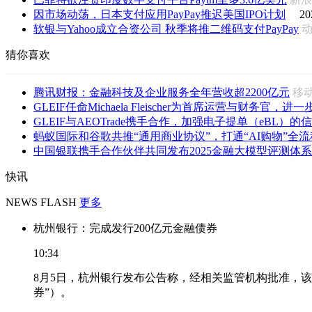
因市场动荡，日本支付应用PayPay推迟美国IPO计划
20
软银与Yahoo成立合资公司 秋季将推二维码支付PayPay
猜你喜欢
腾讯财报：金融科技及企业服务全年营收超2200亿元
移
GLEIF任命Michaela Fleischer为首席运营与财务官，进一步
GLEIF与AEOTrade携手合作，加强电子提单（eBL）的信
蚂蚁国际和谷歌共推“通用商业协议”，打通“AI购物”全流
中国银联携手合作伙伴共同发布2025金融大模型评测体系
快讯
NEWS FLASH
更多
杭州银行：完成发行200亿元金融债券
10:34
8月5日，杭州银行发布公告称，经相关监管机构批准，该
券”）。