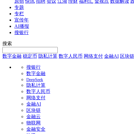
原创
快讯
招聘
会议
江湖
理财
福利汇
金视点
数据解读
专题
专栏
宣传年
AI播报
搜银行
搜索
数字金融
稳定币
隐私计算
数字人民币
网络支付
金融AI
区块
搜银行
数字金融
DeepSeek
隐私计算
数字人民币
网络支付
金融AI
区块链
金融云
物联网
金融安全