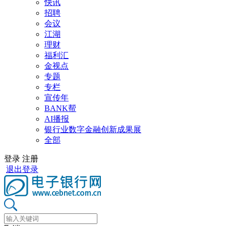
快讯
招聘
会议
江湖
理财
福利汇
金视点
专题
专栏
宣传年
BANK帮
AI播报
银行业数字金融创新成果展
全部
登录
注册
退出登录