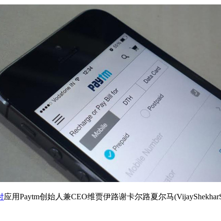
付
应用Paytm创始人兼CEO维贾伊路谢卡尔路夏尔马(VijayShek