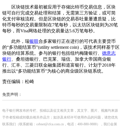
区块链技术最初被应用于存储比特币交易信息，区块
链可自行完成交易处理和结算，无需第三方验证，或可简
化支付审核流程。但是区块链的交易吞吐量屡遭质疑，比
特币每秒的交易量限制在7笔每秒，以太坊区块链则为20笔
每秒，而Visa网络处理的交易量达5.6万笔每秒。
此外，瑞
银联
合多家银行正在进行的可代表主要货币
的“多功能结算币”(utility settlement coin)，该技术同样基于区
块链的结算系统。参与的银行包括纽约梅隆银行、
德意志
银行
、桑坦德银行、巴克莱、瑞信、加拿大帝国商业银
行、汇丰、三菱日联金融集团和道富银行。计划于2018年
推出以“多功能结算币”为核心的商业级区块链系统。
责任编辑：松崎
免责声明：
电子银行网发布的专栏、投稿以及征文相关文章，其文字、图片、视频均来源
于作者投稿或转载自相关作品方；如涉及未经许可使用作品的问题，请您优先
联系我们（联系邮箱：cebnet@cfca.com.cn，电话：400-880-9888），我们会第