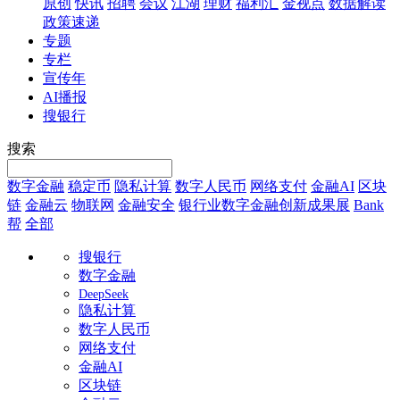
原创
快讯
招聘
会议
江湖
理财
福利汇
金视点
数据解读
政策速递
专题
专栏
宣传年
AI播报
搜银行
搜索
数字金融
稳定币
隐私计算
数字人民币
网络支付
金融AI
区块
链
金融云
物联网
金融安全
银行业数字金融创新成果展
Bank
帮
全部
搜银行
数字金融
DeepSeek
隐私计算
数字人民币
网络支付
金融AI
区块链