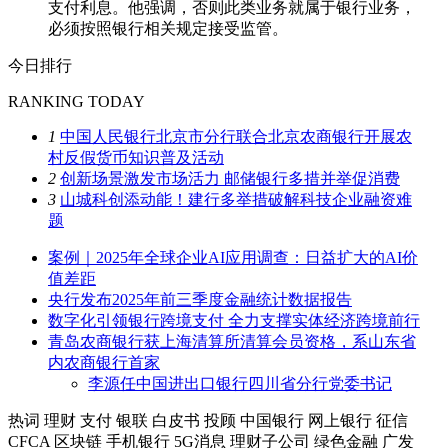
支付利息。他强调，否则此类业务就属于银行业务，
必须按照银行相关规定接受监管。
今日排行
RANKING TODAY
1
中国人民银行北京市分行联合北京农商银行开展农
村反假货币知识普及活动
2
创新场景激发市场活力 邮储银行多措并举促消费
3
山城科创添动能！建行多举措破解科技企业融资难
题
案例｜2025年全球企业AI应用调查：日益扩大的AI价
值差距
央行发布2025年前三季度金融统计数据报告
数字化引领银行跨境支付 全力支撑实体经济跨境前行
青岛农商银行获上海清算所清算会员资格，系山东省
内农商银行首家
李源任中国进出口银行四川省分行党委书记
热词
理财
支付
银联
白皮书
投顾
中国银行
网上银行
征信
CFCA
区块链
手机银行
5G消息
理财子公司
绿色金融
广发