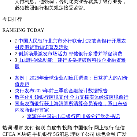
支付利息。他强调，否则此类业务就属于银行业务，
必须按照银行相关规定接受监管。
今日排行
RANKING TODAY
1
中国人民银行北京市分行联合北京农商银行开展农
村反假货币知识普及活动
2
创新场景激发市场活力 邮储银行多措并举促消费
3
山城科创添动能！建行多举措破解科技企业融资难
题
案例｜2025年全球企业AI应用调查：日益扩大的AI价
值差距
央行发布2025年前三季度金融统计数据报告
数字化引领银行跨境支付 全力支撑实体经济跨境前行
青岛农商银行获上海清算所清算会员资格，系山东省
内农商银行首家
李源任中国进出口银行四川省分行党委书记
热词
理财
支付
银联
白皮书
投顾
中国银行
网上银行
征信
CFCA
区块链
手机银行
5G消息
理财子公司
绿色金融
广发