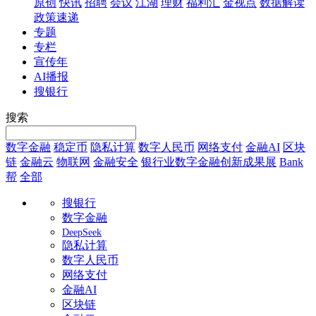
原创
快讯
招聘
会议
江湖
理财
福利汇
金视点
数据解读
政策速递
专题
专栏
宣传年
AI播报
搜银行
搜索
数字金融
稳定币
隐私计算
数字人民币
网络支付
金融AI
区块
链
金融云
物联网
金融安全
银行业数字金融创新成果展
Bank
帮
全部
搜银行
数字金融
DeepSeek
隐私计算
数字人民币
网络支付
金融AI
区块链