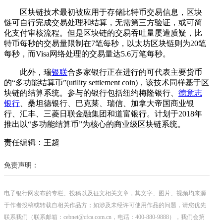
区块链技术最初被应用于存储比特币交易信息，区块
链可自行完成交易处理和结算，无需第三方验证，或可简
化支付审核流程。但是区块链的交易吞吐量屡遭质疑，比
特币每秒的交易量限制在7笔每秒，以太坊区块链则为20笔
每秒，而Visa网络处理的交易量达5.6万笔每秒。
此外，瑞
银联
合多家银行正在进行的可代表主要货币
的“多功能结算币”(utility settlement coin)，该技术同样基于区
块链的结算系统。参与的银行包括纽约梅隆银行、
德意志
银行
、桑坦德银行、巴克莱、瑞信、加拿大帝国商业银
行、汇丰、三菱日联金融集团和道富银行。计划于2018年
推出以“多功能结算币”为核心的商业级区块链系统。
责任编辑：王超
免责声明：
电子银行网发布的专栏、投稿以及征文相关文章，其文字、图片、视频均来源
于作者投稿或转载自相关作品方；如涉及未经许可使用作品的问题，请您优先
联系我们（联系邮箱：cebnet@cfca.com.cn，电话：400-880-9888），我们会第