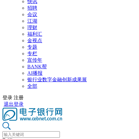
快讯
招聘
会议
江湖
理财
福利汇
金视点
专题
专栏
宣传年
BANK帮
AI播报
银行业数字金融创新成果展
全部
登录
注册
退出登录