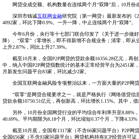
网贷业成交额、机构数量在连续两个月“双降”后，10月份
深圳市钱诚
互联网金融
研究院（第一网贷）最新发布的《201
4092家，环比下降0.9%。一升一降，中止连续两个月“双降”。
今年6月份，央行等十七部门联合印发了《关于进一步做好互
降）、“双零”（零增长，即不得新增不合规业务；清零，即从业机
上升2.87%，同比上升27.39%。
截至10月末，全国P2P网贷的贷款余额16356.28亿元，再创历
中，纳入中国P2P网贷指数统计的基本正常经营平台为2451家
月新发生问题平台83家，环比减少2家。
全国互联网金融风险专项整治以来，一方面大量的P2P网贷平
“双零”是网贷合规要求之一，就是严格执行《网络借贷信息
贷款余额10750.51亿元，再创新高，环比增长1.15%。其中
另外，10月份全国网贷行业的平均综合年利率升至8.88%，环比
40.69%。平均期限为8.18个月，环比缩短0.37个月，下降4.33%
截至10月底，全国有1317家（不含66家问题平台）P2P
全国656家（不含93家问题平台）网贷机构持有ICP经营许可证