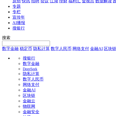
原创
快讯
招聘
会议
江湖
理财
福利汇
金视点
数据解读
专题
专栏
宣传年
AI播报
搜银行
搜索
数字金融
稳定币
隐私计算
数字人民币
网络支付
金融AI
区块
搜银行
数字金融
DeepSeek
隐私计算
数字人民币
网络支付
金融AI
区块链
金融云
物联网
金融安全