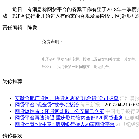
近日，有消息称网贷平台的备案工作有望于2018年一季度实
成，P2P网贷行业开始进入有约束的合规发展阶段，网贷机构
责任编辑：陈爱
免责声明：
电子银行网发布的专栏、投稿以及征文相关文章，其文字、图片、视
9888），我们会第一时间核实，谢谢配合。
为你推荐
安徽合肥广贷网、快贷网两家“现金贷”公司被查
江淮晨
网贷平台“现金贷”被专项整治
每日新报
2017-04-21 09:5
网贷爆惊雷：团贷网炸啦，公安局已立案
中国电子银
网贷平台再遭清退 重庆取缔辖内全部P2P网贷业务
证券
网贷存管“抢生意” 新网银行接入20家网贷平台
21世纪经
猜你喜欢