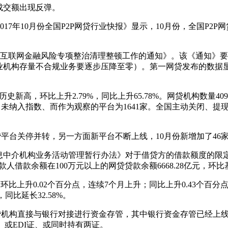
成交额出现反弹。
7年10月份全国P2P网贷行业快报》显示，10月份，全国P2P网贷
联网金融风险专项整治清理整顿工作的通知》。该《通知》要求
构存量不合规业务要逐步压降至零）。第一网贷发布的数据显示，1
史新高，环比上升2.79%，同比上升65.78%。网贷机构数量409
，未纳入指数、而作为观察的平台为1641家。全国主动关闭、提现
台关停并转，另一方面新平台不断上线，10月份新增加了46
中介机构业务活动管理暂行办法》对于借贷方的借款额度的限定。
，借款人借款余额在100万元以上的网贷贷款余额6668.28亿元，环
上升0.02个百分点，连续7个月上升；同比上升0.43个百分点。
，同比延长32.58%。
网贷机构直接与银行对接进行资金存管，其中银行资金存管已经上线
、或EDI证、或同时持有两证。