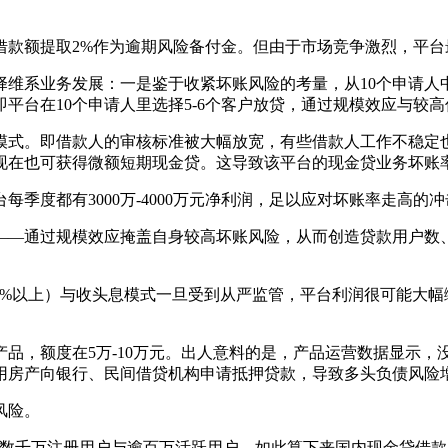
款额提取2%作为逾期风险备付金。但由于市场竞争激烈，平台
系业务发展：一是鉴于收紧坏账风险的考量，从10个申请人中
平台在10个申请人里选择5-6个客户放贷，通过规模效应与较
式。即借款人的审核标准被大幅放宽，有些借款人工作不稳定也
在也可获得微额短期现金贷。这导致该平台的现金贷业务坏账率
度都有3000万-4000万元净利润，足以应对坏账率走高的冲
—通过规模效应掩盖自身较高坏账风险，从而创造贷款用户数、
%以上）与收头息模式一旦受到从严监管，平台利润很可能大幅
，额度在5万-10万元。出人意料的是，产品运营数据显示，
用房产向银行、民间借贷机构申请抵押贷款，导致多头负债风险
风险。
千万注册用户与逾百万活跃用户，如此算下来国内现金贷借款用