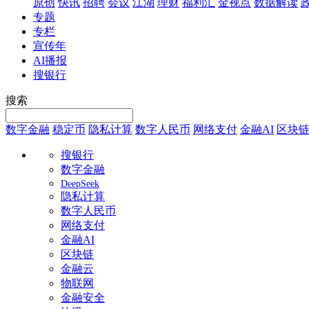
原创
快讯
招聘
会议
江湖
理财
福利汇
金视点
数据解读
专题
专栏
宣传年
AI播报
搜银行
搜索
数字金融
稳定币
隐私计算
数字人民币
网络支付
金融AI
区块
搜银行
数字金融
DeepSeek
隐私计算
数字人民币
网络支付
金融AI
区块链
金融云
物联网
金融安全