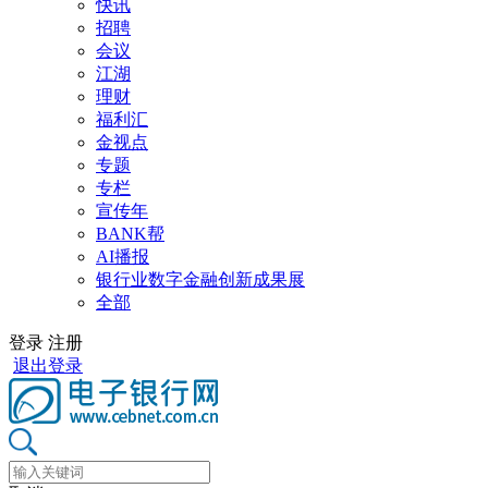
快讯
招聘
会议
江湖
理财
福利汇
金视点
专题
专栏
宣传年
BANK帮
AI播报
银行业数字金融创新成果展
全部
登录
注册
退出登录