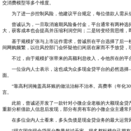
交消费模型等多个维度。
为了进一步控制风险，他建议平台规定，每位借款人需从借
曾诚认为，一旦取消逾期风险备付金，平台通常有两种选择维
大，获客成本也会提高并压缩利润空间；二是转变经营思维，即
基于规模扩张与上市运作需求，曾诚所在平台选择了后一模
间网购频繁，以往风控部门会怀疑他们闲居在家而不予放贷，现
不过，由于规模扩张带来的高额利息收入，令他所在的平台每季
一位业内人士表示，这也成为众多现金贷平台的必然选择—
面。
“靠高利润掩盖高坏账的做法治标不治本。高费率（年化30
言。
此前，曾诚还开发了一款针对小微企业老板的大额现金贷产品
重新分析借款人信息后发现，部分有房有车的小微企业主通常
在多位业内人士看来，多头负债是现金贷业务的最大运营
“现在国内现金贷平台数量超过千家，很多都标榜自己拥有数