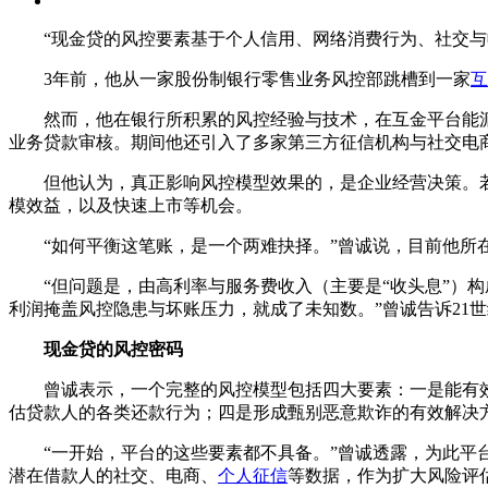
“现金贷的风控要素基于个人信用、网络消费行为、社交与收
3年前，他从一家股份制银行零售业务风控部跳槽到一家
互
然而，他在银行所积累的风控经验与技术，在互金平台能派
业务贷款审核。期间他还引入了多家第三方征信机构与社交电
但他认为，真正影响风控模型效果的，是企业经营决策。若
模效益，以及快速上市等机会。
“如何平衡这笔账，是一个两难抉择。”曾诚说，目前他所在
“但问题是，由高利率与服务费收入（主要是“收头息”）构
利润掩盖风控隐患与坏账压力，就成了未知数。”曾诚告诉21
现金贷的风控密码
曾诚表示，一个完整的风控模型包括四大要素：一是能有效
估贷款人的各类还款行为；四是形成甄别恶意欺诈的有效解决
“一开始，平台的这些要素都不具备。”曾诚透露，为此平台
潜在借款人的社交、电商、
个人征信
等数据，作为扩大风险评