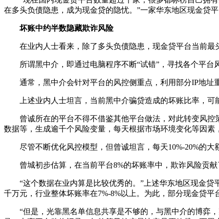
在多头负债隐患，成为现金贷的隐忧。”一家华东地区现金贷
坏账中约半数隐藏欺诈风险
在业内人士看来，除了多头负债隐患，现金贷平台当前最头
所谓黑中介，即通过电脑程序不断“试错”，寻找各个平台风
通常，黑中介会针对平台的风控侧重点，利用部分IP地址重
上述业内人士坦言，当前黑中介骗贷造成的坏账比率，可能占
曾诚所在的平台不得不借鉴其他平台做法，对此转变风控策
数据等，生成逾千个风险变量，每天根据市场环境变化等因素
尽管不断优化风控模型，但曾诚坦言，每天10%-20%的大
曾城初步估算，在当前平台8%的坏账率中，欺诈风险贡献了
“这个数据在业内算是比较优秀的。”上述华东地区现金贷平
千万元，行业整体坏账率在7%-8%以上。为此，部分现金贷
“但是，光靠黑名单信息共享是不够的，与黑中介的博弈，某