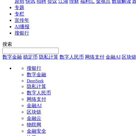
原创
快讯
招聘
会议
江湖
理财
福利汇
金视点
数据解读
专题
专栏
宣传年
AI播报
搜银行
搜索
数字金融
稳定币
隐私计算
数字人民币
网络支付
金融AI
区块
搜银行
数字金融
DeepSeek
隐私计算
数字人民币
网络支付
金融AI
区块链
金融云
物联网
金融安全