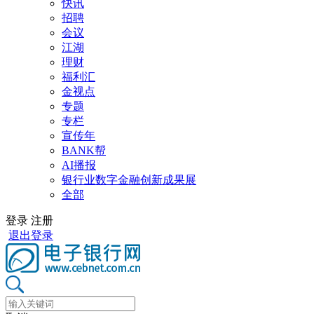
快讯
招聘
会议
江湖
理财
福利汇
金视点
专题
专栏
宣传年
BANK帮
AI播报
银行业数字金融创新成果展
全部
登录
注册
退出登录