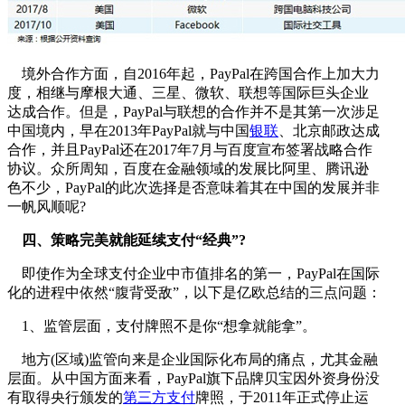
境外合作方面，自2016年起，PayPal在跨国合作上加大力
度，相继与摩根大通、三星、微软、联想等国际巨头企业
达成合作。但是，PayPal与联想的合作并不是其第一次涉足
中国境内，早在2013年PayPal就与中国
银联
、北京邮政达成
合作，并且PayPal还在2017年7月与百度宣布签署战略合作
协议。众所周知，百度在金融领域的发展比阿里、腾讯逊
色不少，PayPal的此次选择是否意味着其在中国的发展并非
一帆风顺呢?
四、策略完美就能延续支付“经典”?
即使作为全球支付企业中市值排名的第一，PayPal在国际
化的进程中依然“腹背受敌”，以下是亿欧总结的三点问题：
1、监管层面，支付牌照不是你“想拿就能拿”。
地方(区域)监管向来是企业国际化布局的痛点，尤其金融
层面。从中国方面来看，PayPal旗下品牌贝宝因外资身份没
有取得央行颁发的
第三方支付
牌照，于2011年正式停止运