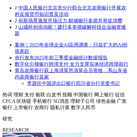
1
中国人民银行北京市分行联合北京农商银行开展农
村反假货币知识普及活动
2
创新场景激发市场活力 邮储银行多措并举促消费
3
山城科创添动能！建行多举措破解科技企业融资难
题
案例｜2025年全球企业AI应用调查：日益扩大的AI价
值差距
央行发布2025年前三季度金融统计数据报告
数字化引领银行跨境支付 全力支撑实体经济跨境前行
青岛农商银行获上海清算所清算会员资格，系山东省
内农商银行首家
李源任中国进出口银行四川省分行党委书记
热词
理财
支付
银联
白皮书
投顾
中国银行
网上银行
征信
CFCA
区块链
手机银行
5G消息
理财子公司
绿色金融
广发
银行
上市银行
农商行
隐私计算
数字人民币
研究
RESEARCH