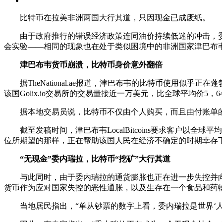
比特币在拉美非洲两国大行其道，只因现金已成废纸。
由于政府推行的错误经济政策连同油价持续低迷的冲击，委
会实验——相同的现象也在处于类似困境中的非洲国家津巴布
津巴布韦货币崩溃，比特币身价意外翻倍
据TheNational.ae报道，津巴布韦的比特币使用似乎
该国Golix.io交易所的交易量接近一万美元，比全球平均价5，6
据本地交易员说，比特币不仅由个人购买，而且由付账单的商
截至发稿时间，津巴布韦LocalBitcoins要求客户以全
位所期望的那样，正在帮助该国人民在经济不确定的时期幸存
“无现金”委内瑞拉，比特币“挖矿”大行其道
与此同时，由于委内瑞拉的通货膨胀也正在进一步失控并向津
货币作为应对国家失控的恶性通胀，以及生存在一个食品和药
当地居民指出，“单从钞票的数字上看，委内瑞拉是世界‘人均收