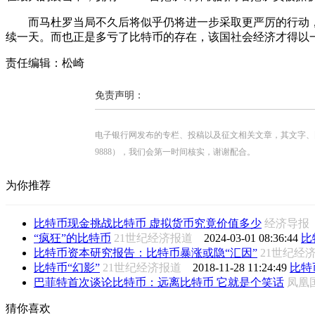
而马杜罗当局不久后将似乎仍将进一步采取更严厉的行动，以
续一天。而也正是多亏了比特币的存在，该国社会经济才得以
责任编辑：松崎
免责声明：
电子银行网发布的专栏、投稿以及征文相关文章，其文字、图片、视
9888），我们会第一时间核实，谢谢配合。
为你推荐
比特币现金挑战比特币 虚拟货币究竟价值多少
经济导
“疯狂”的比特币
21世纪经济报道
2024-03-01 08:36:44
比
比特币资本研究报告：比特币暴涨或隐“汇因”
21世纪
比特币“幻影”
21世纪经济报道
2018-11-28 11:24:49
比特
巴菲特首次谈论比特币：远离比特币 它就是个笑话
凤凰国
猜你喜欢