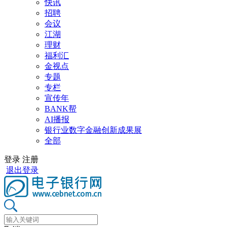
快讯
招聘
会议
江湖
理财
福利汇
金视点
专题
专栏
宣传年
BANK帮
AI播报
银行业数字金融创新成果展
全部
登录
注册
退出登录