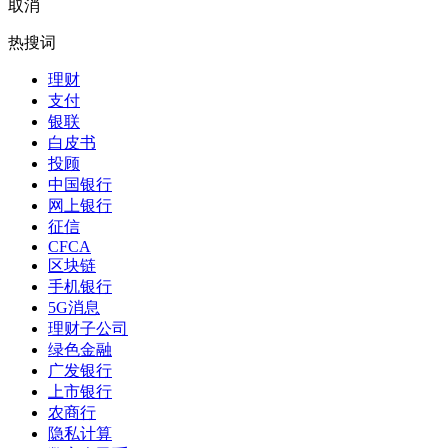
取消
热搜词
理财
支付
银联
白皮书
投顾
中国银行
网上银行
征信
CFCA
区块链
手机银行
5G消息
理财子公司
绿色金融
广发银行
上市银行
农商行
隐私计算