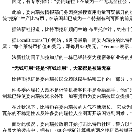
因此，有专家指出：“委内瑞拉正在成为一个无现金社会，我
此前，委内瑞拉情报部门务因突然搜查用电量可疑飙升的状况
统”挖矿“生产比特币，在该国却已成为一个特别有利可图的前
据法新社报道，比特币挖矿顾问兰迪·布里托估计，约有十万
据LocalBitcoins门户网站，9月份最后一周委内瑞拉的比
露：“每个莱特币价值46美元，即每月920美元。”Veronica
法新社访问了加拉加斯的一栋已经转变为秘密采矿业务的办公
“无钱可用”还是“有钱难用”，大家都是被逼无奈
比特币挖矿是委内瑞拉民众赖以谋生秘密工作的一部分，大家
许多委内瑞拉人既不是计算机极客也不是金融高手，他们只是
制裁已经使委内瑞拉渴求外币，加密货币为委内瑞拉民众提供
在此状况下，比特币在委内瑞拉的人气不断增长。 它成为国内领
瓦尔的不稳定性以及许多委内瑞拉人企图离开该国遇到困难，“
面对此状况，委内瑞拉政府开始打击比特币社区，警方以“滥
在最大的袭击中，拥有11 000台挖矿计算机的两名挖矿员被