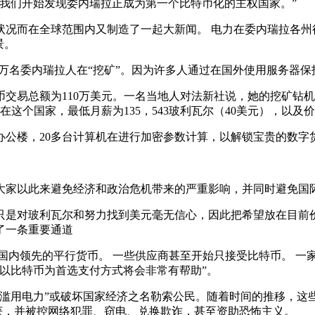
们开始发现委内瑞拉正成为第一个比特币化的主权国家。”
而在全球范围内又制造了一起大新闻。 电力在委内瑞拉各州
景。
名委内瑞拉人在“挖矿”。因为许多人通过在国外使用服务器保
特币交易总额为110万美元。一名当地人对法新社说，她的挖矿钻机每月
表示--在这个国家，最低月薪为135，543玻利瓦尔（40美元），以及
楼，20多台计算机在进行加密参数计算，以解锁宝贵的数字
以此来避免经济和政治危机带来的严重影响，并同时避免国际货
对玻利瓦尔和努力找到美元毫无信心，因此把希望放在目前价值
了一条重要通道
先的平行货币。 一些供应商甚至开始只接受比特币。 一家受欢迎
以比特币为首选支付方式将会非常有帮助”。
用电力”或破坏国家经济之名勒索公民。随着时间的推移，这
抓获，并被控网络犯罪、窃电、兑换欺诈，甚至资助恐怖主义。