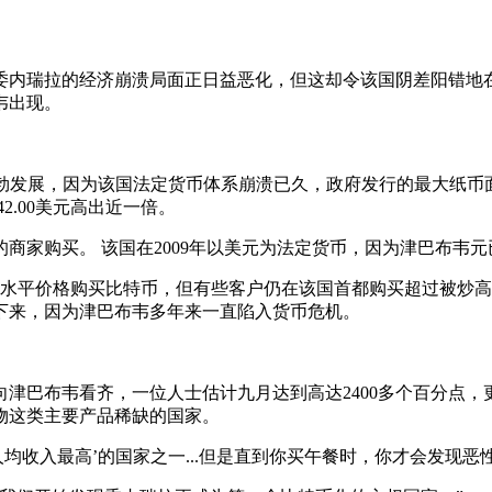
内瑞拉的经济崩溃局面正日益恶化，但这却令该国阴差阳错地
韦出现。
正在蓬勃发展，因为该国法定货币体系崩溃已久，政府发行的最大纸币
42.00美元高出近一倍。
家购买。 该国在2009年以美元为法定货币，因为津巴布韦元
球平均水平价格购买比特币，但有些客户仍在该国首都购买超过被炒高
下来，因为津巴布韦多年来一直陷入货币危机。
巴布韦看齐，一位人士估计九月达到高达2400多个百分点，
物这类主要产品稀缺的国家。
入最高’的国家之一...但是直到你买午餐时，你才会发现恶性通