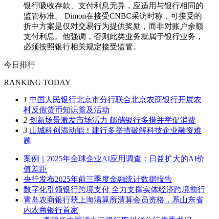
银行吸收存款、支付利息无异，应适用与银行相同的
监管标准。 Dimon在接受CNBC采访时称，可接受的
折中方案是仅对交易行为提供奖励，而非对账户余额
支付利息。他强调，否则此类业务就属于银行业务，
必须按照银行相关规定接受监管。
今日排行
RANKING TODAY
1
中国人民银行北京市分行联合北京农商银行开展农
村反假货币知识普及活动
2
创新场景激发市场活力 邮储银行多措并举促消费
3
山城科创添动能！建行多举措破解科技企业融资难
题
案例｜2025年全球企业AI应用调查：日益扩大的AI价
值差距
央行发布2025年前三季度金融统计数据报告
数字化引领银行跨境支付 全力支撑实体经济跨境前行
青岛农商银行获上海清算所清算会员资格，系山东省
内农商银行首家