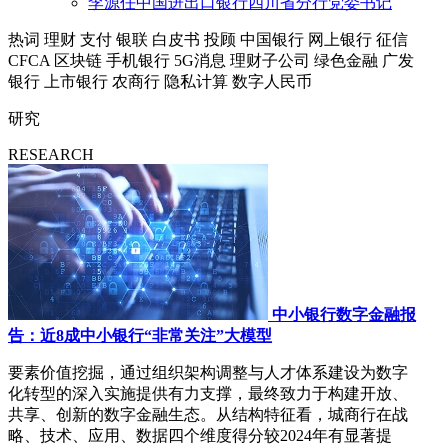
李源任中国进出口银行四川省分行党委书记
热词
理财
支付
银联
白皮书
投顾
中国银行
网上银行
征信
CFCA
区块链
手机银行
5G消息
理财子公司
绿色金融
广发
银行
上市银行
农商行
隐私计算
数字人民币
研究
RESEARCH
中小银行数字金融报
告：近8成中小银行“非常关注”大模型
要素价值挖掘，通过组织架构调整与人才体系建设为数字
化转型的深入实施提供有力支撑，最终致力于构建开放、
共享、创新的数字金融生态。从结构特征看，城商行在战
略、技术、应用、数据四个维度得分较2024年有显著提