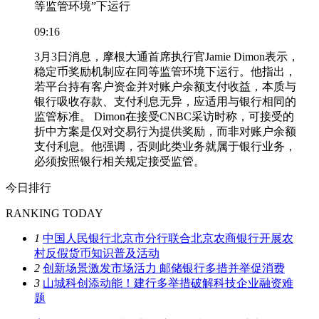
等监管环境”下运行
09:16
3月3日消息，摩根大通首席执行官Jamie Dimon表示，
稳定币奖励机制应在同等监管环境下运行。他指出，
若平台持有客户资金并对账户余额支付收益，本质与
银行吸收存款、支付利息无异，应适用与银行相同的
监管标准。 Dimon在接受CNBC采访时称，可接受的
折中方案是仅对交易行为提供奖励，而非对账户余额
支付利息。他强调，否则此类业务就属于银行业务，
必须按照银行相关规定接受监管。
今日排行
RANKING TODAY
1
中国人民银行北京市分行联合北京农商银行开展农
村反假货币知识普及活动
2
创新场景激发市场活力 邮储银行多措并举促消费
3
山城科创添动能！建行多举措破解科技企业融资难
题