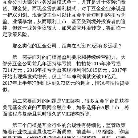
互金公司大部分业务发展模式单一，尤其是过于依赖消费
贷、现金贷。而现金贷的暴利模式，对于互金企业来说是
一把双刃剑。现金贷主业可以让互金平台短时间内扭亏为
盈、业绩暴增，从而顺利上市，甚至受到境外投资者的追
捧，但这一业务争议较大，如果监管环境转变，将面临一
定政策风险。
那么类似的互金公司，距离在A股IPO还有多远呢？
第一需要面对的门槛是盈利要求和持续经营能力。大
部分互金公司前几年还持续亏损，拍拍贷2015年净亏损
7214万元，2016年扭亏为盈实现净利润5.015亿元，2017年
开始出现爆发式增长，仅上半年净利润就突破10亿元。
2017年上半年净利润达到9.73亿元的趣店，情况与拍拍贷类
似。
第二需要面对的问题是VIE架构，很多互金平台是获得
美元基金投资的互联网金融企业，如果选择在A股上市，将
面临程序复杂且耗时很久的VIE结构拆除。
第三个门槛是互金行业的合规性有待细化，监管政策
随着行业快速发展也在不断调整。前些年，P2P跑路、诈骗