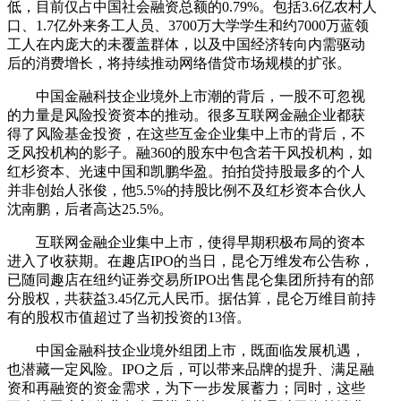
低，目前仅占中国社会融资总额的0.79%。包括3.6亿农村人
口、1.7亿外来务工人员、3700万大学学生和约7000万蓝领
工人在内庞大的未覆盖群体，以及中国经济转向内需驱动
后的消费增长，将持续推动网络借贷市场规模的扩张。
中国金融科技企业境外上市潮的背后，一股不可忽视
的力量是风险投资资本的推动。很多互联网金融企业都获
得了风险基金投资，在这些互金企业集中上市的背后，不
乏风投机构的影子。融360的股东中包含若干风投机构，如
红杉资本、光速中国和凯鹏华盈。拍拍贷持股最多的个人
并非创始人张俊，他5.5%的持股比例不及红杉资本合伙人
沈南鹏，后者高达25.5%。
互联网金融企业集中上市，使得早期积极布局的资本
进入了收获期。在趣店IPO的当日，昆仑万维发布公告称，
已随同趣店在纽约证券交易所IPO出售昆仑集团所持有的部
分股权，共获益3.45亿元人民币。据估算，昆仑万维目前持
有的股权市值超过了当初投资的13倍。
中国金融科技企业境外组团上市，既面临发展机遇，
也潜藏一定风险。IPO之后，可以带来品牌的提升、满足融
资和再融资的资金需求，为下一步发展蓄力；同时，这些