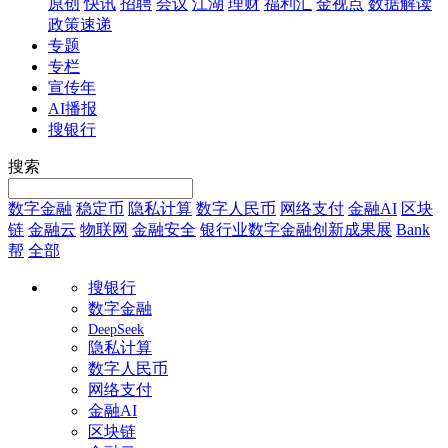
原创
快讯
招聘
会议
江湖
理财
福利汇
金视点
数据解读
政策速递
专题
专栏
宣传年
AI播报
搜银行
搜索
数字金融
稳定币
隐私计算
数字人民币
网络支付
金融AI
区块
链
金融云
物联网
金融安全
银行业数字金融创新成果展
Bank
帮
全部
搜银行
数字金融
DeepSeek
隐私计算
数字人民币
网络支付
金融AI
区块链