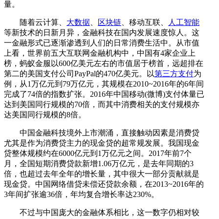
量。
随着云计算、
大数据
、
区块链
、移动互联、
人工智能
等新技术的日新月异，金融科技在国内发展速度惊人。这
一金融形式已逐渐渗透到人们的日常消费生活中。从市值
上看，世界前五大互联网金融机构中，中国有4家企业上
榜，蚂蚁金服以600亿美元左右的市值居于榜首，远超排在
第二的美国支付公司PayPal的470亿美元。以
第三方支付
为
例，从1万亿元到79万亿元，其规模在2010~2016年的6年间
完成了74倍的指数扩张。2016年中国移动(微博)支付体量已
达到美国同行规模的70倍，而其中消费相关的支付规模亦
达美国同行规模的8倍。
中国金融科技境外上市潮涌，直接触动因素是消费贷
尤其是作为消费贷主力的现金贷的超常规发展。我国现金
贷整体规模约在6000亿元到1万亿元之间。2017年前7个
月，全国短期消费贷款新增1.06万亿元，是去年同期的3
倍，也超过去年全年的增长量，其中很大一部分贡献就是
现金贷。中国网络借贷未偿还贷款余额，在2013~2016年的
3年间扩张逾36倍，年均复合增长率达230%。
不过与中国庞大的金融体系相比，这一数字仍相对较