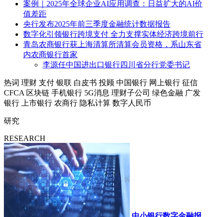
案例｜2025年全球企业AI应用调查：日益扩大的AI价
值差距
央行发布2025年前三季度金融统计数据报告
数字化引领银行跨境支付 全力支撑实体经济跨境前行
青岛农商银行获上海清算所清算会员资格，系山东省
内农商银行首家
李源任中国进出口银行四川省分行党委书记
热词
理财
支付
银联
白皮书
投顾
中国银行
网上银行
征信
CFCA
区块链
手机银行
5G消息
理财子公司
绿色金融
广发
银行
上市银行
农商行
隐私计算
数字人民币
研究
RESEARCH
中小银行数字金融报